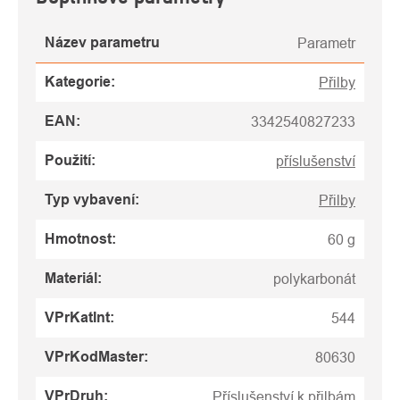
Název parametru
Parametr
Kategorie
:
Přilby
EAN
:
3342540827233
Použití
:
příslušenství
Typ vybavení
:
Přilby
Hmotnost
:
60 g
Materiál
:
polykarbonát
VPrKatInt
:
544
VPrKodMaster
:
80630
VPrDruh
:
Příslušenství k přilbám