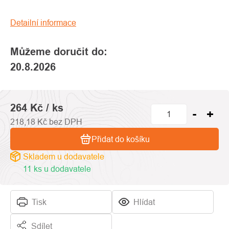
0,0
z
Detailní informace
5
hvězdiček.
Můžeme doručit do:
20.8.2026
264 Kč
/ ks
218,18 Kč bez DPH
Přidat do košíku
Skladem u dodavatele
11 ks u dodavatele
Tisk
Hlídat
Sdílet