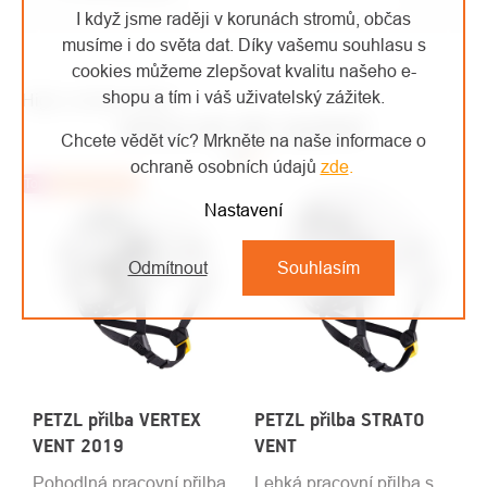
I když jsme raději v korunách stromů, občas
musíme i do světa dat. Díky vašemu souhlasu s
cookies můžeme zlepšovat kvalitu našeho e-
shopu a tím i váš uživatelský zážitek.
High-contrast mode
MOHLO BY VÁS ZAJÍMAT
Chcete vědět víc? Mrkněte na naše informace o
ochraně osobních údajů
zde
.
Top
Doporučujeme
Nastavení
Odmítnout
Souhlasím
PETZL přilba VERTEX
PETZL přilba STRATO
VENT 2019
VENT
Pohodlná pracovní přilba
Lehká pracovní přilba s