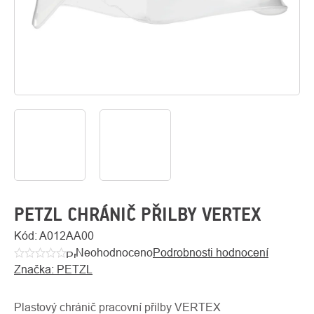
O
Kontakty
nás
PETZL CHRÁNIČ PŘILBY VERTEX
Kód:
A012AA00
Neohodnoceno
Podrobnosti hodnocení
Průměrné
Značka:
PETZL
hodnocení
produktu
je
Plastový chránič pracovní přilby VERTEX