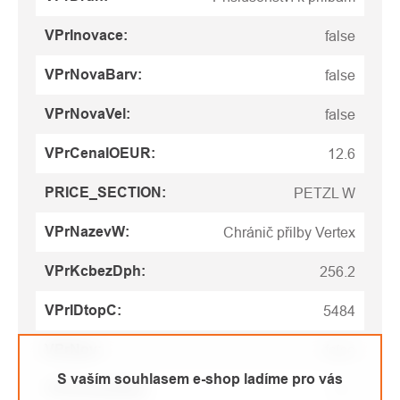
VPrInovace
:
false
VPrNovaBarv
:
false
VPrNovaVel
:
false
VPrCenaIOEUR
:
12.6
PRICE_SECTION
:
PETZL W
VPrNazevW
:
Chránič přilby Vertex
VPrKcbezDph
:
256.2
VPrIDtopC
:
5484
VPrNov
:
false
S vaším souhlasem e-shop ladíme pro vás
VPrEurbezDph
:
10.2