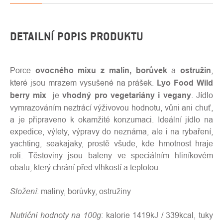
DETAILNÍ POPIS PRODUKTU
Porce
ovocného mixu z malin, borůvek
a
ostružin
,
které jsou mrazem vysušené na prášek.
Lyo Food Wild
berry mix
je
vhodný pro vegetariány i vegany
. Jídlo
vymrazováním neztrácí výživovou hodnotu, vůni ani chuť,
a je připraveno k okamžité konzumaci. Ideální jídlo na
expedice, výlety, výpravy do neznáma, ale i na rybaření,
yachting, seakajaky, prostě všude, kde hmotnost hraje
roli. Těstoviny jsou baleny ve speciálním hliníkovém
obalu, který chrání před vlhkostí a teplotou.
Složení
: maliny, borůvky, ostružiny
Nutriční hodnoty na 100g
: kalorie 1419kJ / 339kcal, tuky