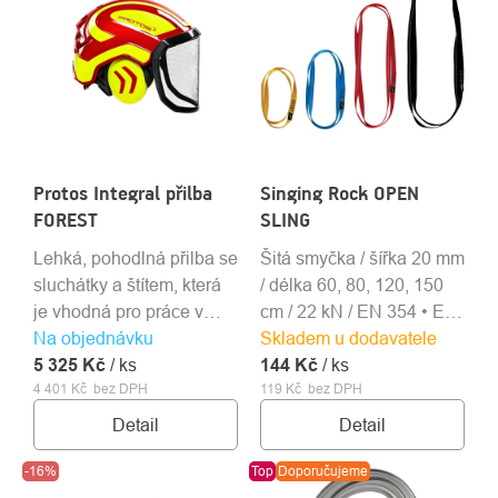
Protos Integral přilba
Singing Rock OPEN
FOREST
SLING
Lehká, pohodlná přilba se
Šitá smyčka / šířka 20 mm
sluchátky a štítem, která
/ délka 60, 80, 120, 150
je vhodná pro práce v
cm / 22 kN / EN 354 • EN
Na objednávku
lese a práce s motorovou
Skladem u dodavatele
566 • EN 795B
5 325 Kč
pilou.
/ ks
144 Kč
/ ks
4 401 Kč bez DPH
119 Kč bez DPH
Detail
Detail
-16%
Top
Doporučujeme