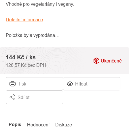
0,0
Vhodné pro vegetariány i vegany.
z
5
Detailní informace
hvězdiček.
Položka byla vyprodána…
144 Kč
/ ks
Ukončené
128,57 Kč bez DPH
Tisk
Hlídat
Sdílet
Popis
Hodnocení
Diskuze