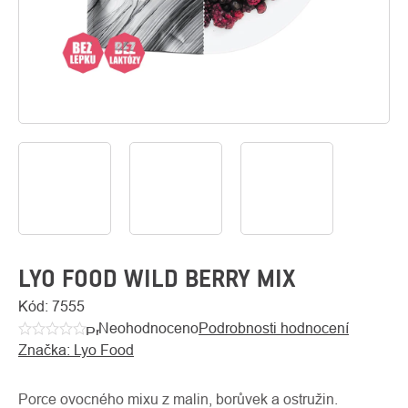
O
Kontakty
nás
LYO FOOD WILD BERRY MIX
Kód:
7555
Neohodnoceno
Podrobnosti hodnocení
Průměrné
Značka:
Lyo Food
hodnocení
produktu
je
Porce ovocného mixu z malin, borůvek a ostružin.