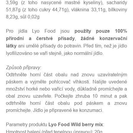
3,59g (z toho nasycené mastné kyseliny), sacharidy
51,87g (z toho cukry 44,71g), vláknina 33,11g, bílkoviny
8,23g, sůl 0,02g
Pro jídla Lyo Food jsou
použity pouze 100%
přírodní a čerstvé přísady
,
žádné konzervační
látky
ani umělé přísady do potravin. Před tím, než je jídlo
lyofilizováno se vaří stejně, jako normální jídlo.
Způsob přípravy:
Odtrhněte horní část obalu nad znovu uzavíratelným
páskem a vyjměte pohlcovač vlhkosti. Nalijte uvedené
množství horké nebo vařící vody, důkladně promíchejte a
obal znovu uzavřete. Počkejte zhruba 10 minut a pak
odtrhněte horní část obalu pod páskem a znovu
promíchejte. Jídlo je připravené ke konzumaci.
Parametry produktu
Lyo Food Wild berry mix
:
Hmotnost balení (před tepelnou úpravou): 20g