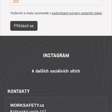
Vložením e-mailu souhlasíte s
podmínkami ochrany osobních údajů
Přihlásit se
ZÁPATÍ
INSTAGRAM
KONTAKTY
WORKSAFETY.cz
Královská cesta 147