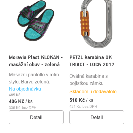
Moravia Plast KLOKAN -
PETZL karabina OK
masážní obuv - zelená
TRIACT - LOCK 2017
Masážní pantofle v retro
Oválná karabina s
stylu. Barva zelená.
pojistkou zámku
Na objednávku
Skladem u dodavatele
485 Kč
510 Kč
/ ks
406 Kč
/ ks
421 Kč bez DPH
336 Kč bez DPH
Detail
Detail