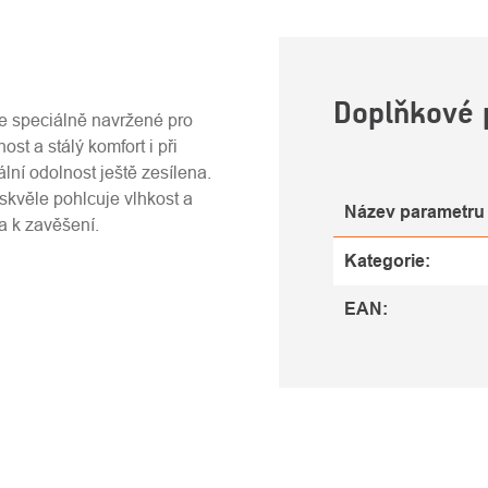
U
Doplňkové 
ice speciálně navržené pro
st a stálý komfort i při
ní odolnost ještě zesílena.
 skvěle pohlcuje vlhkost a
Název parametru
a k zavěšení.
Kategorie
:
EAN
: