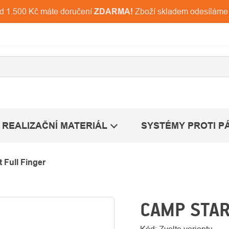
ad 1.500 Kč máte doručení
ZDARMA!
Zboží skladem odesíláme
REALIZAČNÍ MATERIÁL
SYSTÉMY PROTI P
 Full Finger
CAMP STAR