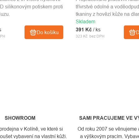
3D silikonovým potiskem proti
třívrstvé odolné a voděodpu
luzu.
tkaniny z hovězí kůže na dlan
Skladem
s
391 Kč
/ ks
Do košíku
D
DPH
323 Kč bez DPH
SHOWROOM
SAMI PRACUJEME VE 
odejna v Kolíně, ve které si
Od roku 2007 se věnujeme a
ušet vybavení na vlastní kůži.
a výškovým pracím. Vybave