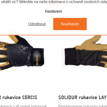
 vědět víc? Mrkněte na naše informace o ochraně osobních úd
Nastavení
Odmítnout
Souhlasím
 rukavice CERCIS
SOLIDUR rukavice LA
ukavice z tří vrstvé nylonové
Propracované pracovní rukav