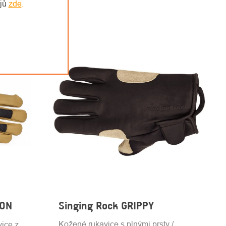
ajů
zde
.
YON
Singing Rock GRIPPY
Kožené rukavice s plnými prsty /
ice z