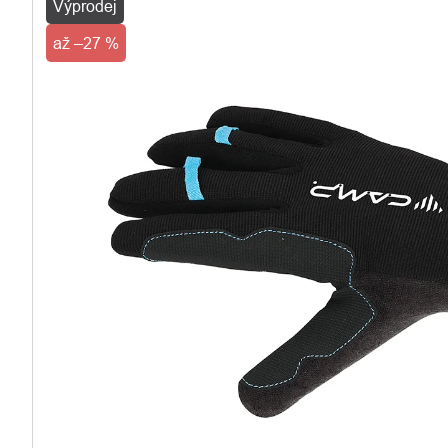
Výprodej
až –27 %