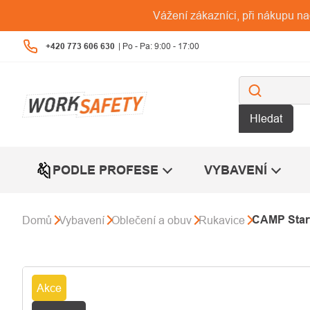
Přejít
Vážení zákazníci, při nákupu n
na
obsah
+420 773 606 630
Hledat
PODLE PROFESE
VYBAVENÍ
CAMP Start
Domů
Vybavení
Oblečení a obuv
Rukavice
Akce