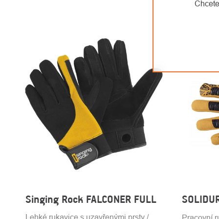
Chcete
Singing Rock FALCONER FULL
SOLIDUR
Lehké rukavice s uzavřenými prsty /
Pracovní r