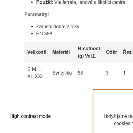
Použití:
Via ferrata, lanová a školící centra
Parametry:
Záruční doba: 2 roky
EN 388
Hmotnost
Velikosti
Materiál
Oděr
Řez
(g) Vel.L
S-M-L-
Syntetika
88
3
1
XL-XXL
High-contrast mode
I když jsme r
cookies 