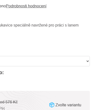
eno
Podrobnosti hodnocení
rukavice speciálně navržené pro práci s lanem
o:
od 576 Kč
Zvolte variantu
PH