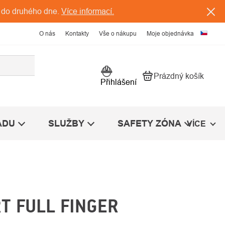
 do druhého dne.
Více informací.
O nás
Kontakty
Vše o nákupu
Moje objednávka
Prázdný košík
Nákupní košík
Přihlášení
ÁDU
SLUŽBY
SAFETY ZÓNA
VÍCE
T FULL FINGER