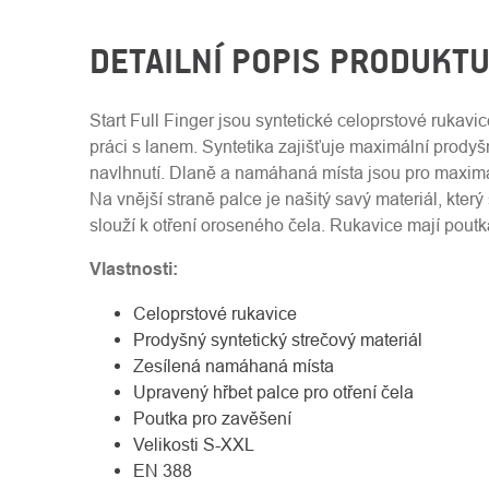
DETAILNÍ POPIS PRODUKT
Start Full Finger jsou syntetické celoprstové rukav
práci s lanem. Syntetika zajišťuje maximální prodyšno
navlhnutí. Dlaně a namáhaná místa jsou pro maximál
Na vnější straně palce je našitý savý materiál, který
slouží k otření oroseného čela. Rukavice mají poutk
Vlastnosti:
Celoprstové rukavice
Prodyšný syntetický strečový materiál
Zesílená namáhaná místa
Upravený hřbet palce pro otření čela
Poutka pro zavěšení
Velikosti S-XXL
EN 388