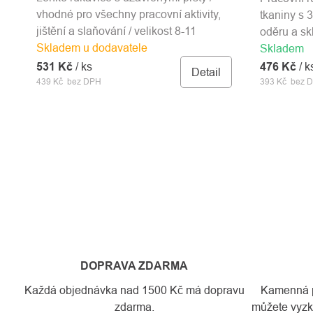
vhodné pro všechny pracovní aktivity,
tkaniny s 
jištění a slaňování / velikost 8-11
oděru a sk
Skladem u dodavatele
Skladem
476 Kč
/ k
531 Kč
/ ks
Detail
393 Kč bez 
439 Kč bez DPH
DOPRAVA ZDARMA
Každá objednávka nad 1500 Kč má dopravu
Kamenná pr
zdarma.
můžete vyzko