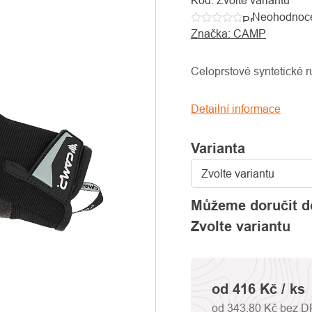
Kód:
Zvolte variantu
Neohodnoc
Průměrné
Značka:
CAMP
hodnocení
produktu
je
Celoprstové syntetické 
0,0
z
Detailní informace
5
hvězdiček.
Varianta
Můžeme doručit d
Zvolte variantu
od
416 Kč
/ ks
od
343,80 Kč
bez D