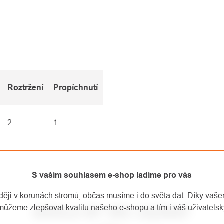
Roztržení
Propíchnutí
2
1
S vaším souhlasem e-shop ladíme pro vás
aději v korunách stromů, občas musíme i do světa dat. Díky vaš
můžeme zlepšovat kvalitu našeho e-shopu a tím i váš uživatelský
MOHLO BY VÁS ZAJÍMAT