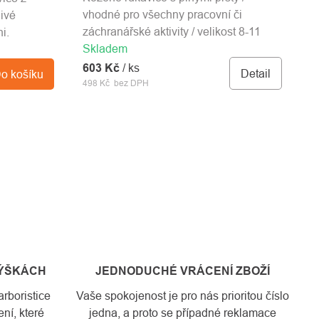
vhodné pro všechny pracovní či
divé
záchranářské aktivity / velikost 8-11
i.
Skladem
603 Kč
/ ks
Detail
o košíku
498 Kč bez DPH
VÝŠKÁCH
JEDNODUCHÉ VRÁCENÍ ZBOŽÍ
rboristice
Vaše spokojenost je pro nás prioritou číslo
ní, které
jedna, a proto se případné reklamace