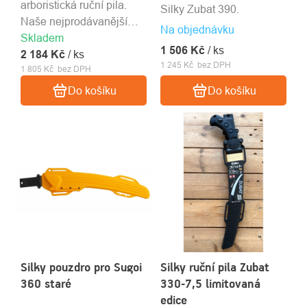
arboristická ruční pila.
Silky Zubat 390.
Naše nejprodávanější
Na objednávku
Skladem
pilka díky jejímu
1 506 Kč
/ ks
2 184 Kč
skvělému poměru
/ ks
1 245 Kč bez DPH
1 805 Kč bez DPH
ceny/výkonu.
Do košíku
Do košíku
Silky pouzdro pro Sugoi
Silky ruční pila Zubat
360 staré
330-7,5 limitovaná
edice