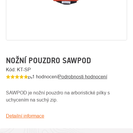
NOŽNÍ POUZDRO SAWPOD
Kód:
KT-SP
1 hodnocení
Podrobnosti hodnocení
O
Průměrné
Kontakty
nás
hodnocení
produktu
SAWPOD je nožní pouzdro na arboristické pilky s
je
uchycením na suchý zip.
5,0
z
Detailní informace
5
hvězdiček.