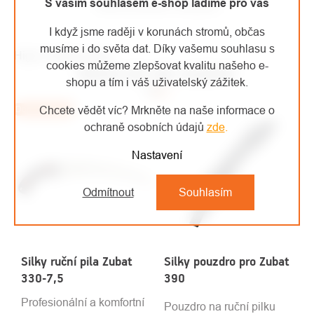
S vaším souhlasem e-shop ladíme pro vás
Nožní pouzdro Sawpod
I když jsme raději v korunách stromů, občas
musíme i do světa dat. Díky vašemu souhlasu s
High-contrast mode
cookies můžeme zlepšovat kvalitu našeho e-
MOHLO BY VÁS ZAJÍMAT
shopu a tím i váš uživatelský zážitek.
Chcete vědět víc? Mrkněte na naše informace o
Doporučujeme
ochraně osobních údajů
zde
.
Nastavení
Odmítnout
Souhlasím
Silky ruční pila Zubat
Silky pouzdro pro Zubat
330-7,5
390
Profesionální a komfortní
Pouzdro na ruční pilku