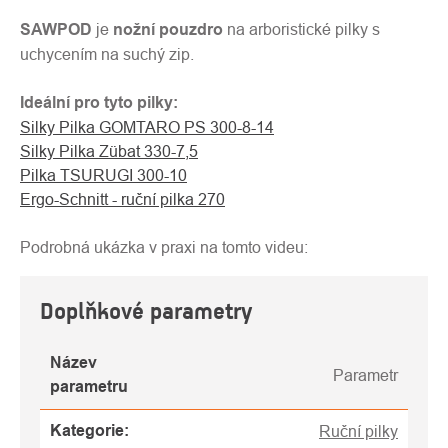
SAWPOD
je
nožní pouzdro
na arboristické pilky s
uchycením na suchý zip.
Ideální pro tyto pilky:
Silky Pilka GOMTARO PS 300-8-14
Silky Pilka Zübat 330-7,5
Pilka TSURUGI 300-10
Ergo-Schnitt - ruční pilka 270
Podrobná ukázka v praxi na tomto videu:
Doplňkové parametry
Název
Parametr
parametru
Kategorie
:
Ruční pilky