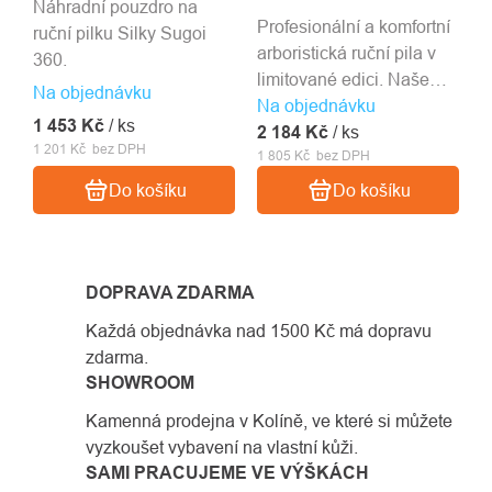
Náhradní pouzdro na
Profesionální a komfortní
ruční pilku Silky Sugoi
arboristická ruční pila v
360.
limitované edici. Naše
Na objednávku
Na objednávku
nejprodávanější pilka
1 453 Kč
/ ks
2 184 Kč
díky jejímu skvělému
/ ks
1 201 Kč bez DPH
1 805 Kč bez DPH
poměru ceny/výkonu.
Do košíku
Do košíku
DOPRAVA ZDARMA
Každá objednávka nad 1500 Kč má dopravu
zdarma.
SHOWROOM
Kamenná prodejna v Kolíně, ve které si můžete
vyzkoušet vybavení na vlastní kůži.
SAMI PRACUJEME VE VÝŠKÁCH