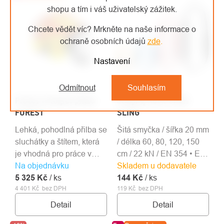
shopu a tím i váš uživatelský zážitek.
Chcete vědět víc? Mrkněte na naše informace o
ochraně osobních údajů
zde
.
Nastavení
Odmítnout
Souhlasím
Protos Integral přilba
Singing Rock OPEN
FOREST
SLING
Lehká, pohodlná přilba se
Šitá smyčka / šířka 20 mm
sluchátky a štítem, která
/ délka 60, 80, 120, 150
je vhodná pro práce v
cm / 22 kN / EN 354 • EN
Na objednávku
lese a práce s motorovou
Skladem u dodavatele
566 • EN 795B
5 325 Kč
pilou.
/ ks
144 Kč
/ ks
4 401 Kč bez DPH
119 Kč bez DPH
Detail
Detail