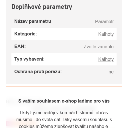
Doplňkové parametry
Název parametru
Parametr
Kategorie
:
Kalhoty
EAN
:
Zvolte variantu
Typ vybavení
:
Kalhoty
Ochrana proti pořezu
:
ne
S vaším souhlasem e-shop ladíme pro vás
High-contrast mode
MOHLO BY VÁS ZAJÍMAT
I když jsme raději v korunách stromů, občas
musíme i do světa dat. Díky vašemu souhlasu s
Top
Doporučujeme
cookies můžeme zlepšovat kvalitu našeho e-