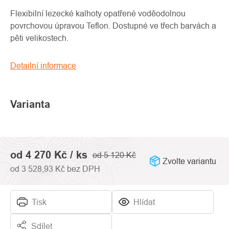
produktu
je
Flexibilní lezecké kalhoty opatřené voděodolnou
0,0
povrchovou úpravou Teflon. Dostupné ve třech barvách a
z
pěti velikostech.
5
hvězdiček.
Detailní informace
Varianta
od
4 270 Kč
/ ks
od 5 120 Kč
Zvolte variantu
od
3 528,93 Kč
bez DPH
Tisk
Hlídat
Sdílet