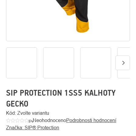
O
Kontakty
nás
SIP PROTECTION 1SS5 KALHOTY
GECKO
Kód:
Zvolte variantu
Neohodnoceno
Podrobnosti hodnocení
Průměrné
Značka:
SIP® Protection
hodnocení