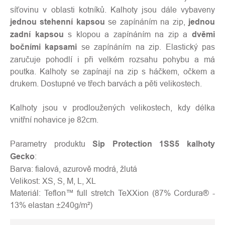
síťovinu v oblasti kotníků. Kalhoty jsou dále vybaveny
jednou stehenní kapsou
se zapínáním na zip,
jednou
zadní kapsou
s klopou a zapínáním na zip a
dvěmi
bočními kapsami
se zapínáním na zip. Elastický pas
zaručuje pohodlí i při velkém rozsahu pohybu a má
poutka. Kalhoty se zapínají na zip s háčkem, očkem a
drukem. Dostupné ve třech barvách a pěti velikostech.
Kalhoty jsou v prodloužených velikostech, kdy délka
vnitřní nohavice je 82cm.
Parametry produktu
Sip Protection 1SS5 kalhoty
Gecko
:
Barva: fialová, azurově modrá, žlutá
Velikost: XS, S, M, L, XL
Materiál: Teflon™ full stretch TeXXion (87% Cordura® -
13% elastan ±240g/m²)