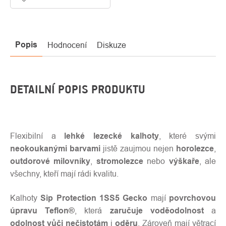
Popis
Hodnocení
Diskuze
DETAILNÍ POPIS PRODUKTU
Flexibilní a
lehké lezecké kalhoty
, které svými
neokoukanými barvami
jistě zaujmou nejen
horolezce
,
outdorové milovníky
,
stromolezce
nebo
výškaře
, ale
všechny, kteří mají rádi kvalitu.
Kalhoty
Sip Protection 1SS5 Gecko
mají
povrchovou
úpravu Teflon®
, která
zaručuje voděodolnost
a
odolnost vůči nečistotám
i
oděru
. Zároveň mají větrací