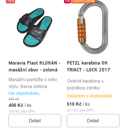
-16%
Top
Doporučujeme
Moravia Plast KLOKAN -
PETZL karabina OK
masážní obuv - zelená
TRIACT - LOCK 2017
Masážní pantofle v retro
Oválná karabina s
stylu. Barva zelená.
pojistkou zámku
Na objednávku
Skladem u dodavatele
485 Kč
510 Kč
/ ks
406 Kč
/ ks
421 Kč bez DPH
336 Kč bez DPH
Detail
Detail