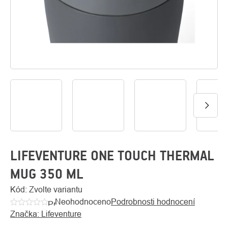
O
Kontakty
nás
LIFEVENTURE ONE TOUCH THERMAL
MUG 350 ML
Kód:
Zvolte variantu
Neohodnoceno
Podrobnosti hodnocení
Průměrné
Značka:
Lifeventure
hodnocení