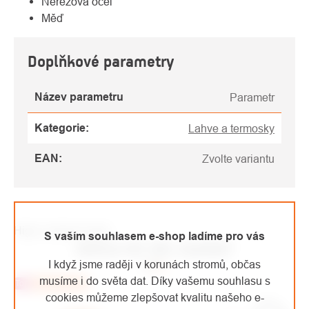
Nerezová ocel
Měď
Doplňkové parametry
Název parametru
Parametr
Kategorie
:
Lahve a termosky
EAN
:
Zvolte variantu
High-contrast mode
S vaším souhlasem e-shop ladíme pro vás
MOHLO BY VÁS ZAJÍMAT
I když jsme raději v korunách stromů, občas
musíme i do světa dat. Díky vašemu souhlasu s
Top
Doporučujeme
cookies můžeme zlepšovat kvalitu našeho e-