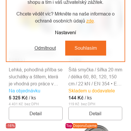
shopu a tím i váš uživatelský zážitek.
Chcete vědět víc? Mrkněte na naše informace o
ochraně osobních údajů
zde
.
Nastavení
Odmítnout
Souhlasím
Protos Integral přilba
Singing Rock OPEN
FOREST
SLING
Lehká, pohodlná přilba se
Šitá smyčka / šířka 20 mm
sluchátky a štítem, která
/ délka 60, 80, 120, 150
je vhodná pro práce v
cm / 22 kN / EN 354 • EN
Na objednávku
lese a práce s motorovou
Skladem u dodavatele
566 • EN 795B
5 325 Kč
pilou.
/ ks
144 Kč
/ ks
4 401 Kč bez DPH
119 Kč bez DPH
Detail
Detail
-16%
Top
Doporučujeme