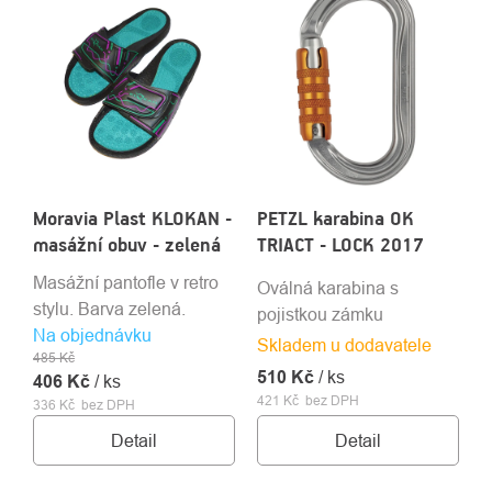
Moravia Plast KLOKAN -
PETZL karabina OK
masážní obuv - zelená
TRIACT - LOCK 2017
Masážní pantofle v retro
Oválná karabina s
stylu. Barva zelená.
pojistkou zámku
Na objednávku
Skladem u dodavatele
485 Kč
510 Kč
/ ks
406 Kč
/ ks
421 Kč bez DPH
336 Kč bez DPH
Detail
Detail