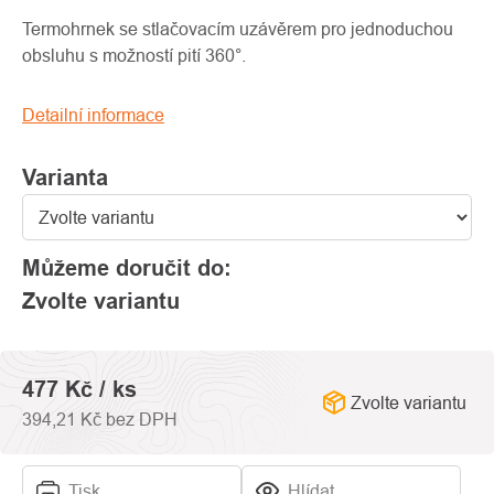
produktu
je
Termohrnek se stlačovacím uzávěrem pro jednoduchou
0,0
obsluhu s možností pití 360°.
z
5
Detailní informace
hvězdiček.
Varianta
Můžeme doručit do:
Zvolte variantu
477 Kč
/ ks
Zvolte variantu
394,21 Kč bez DPH
Tisk
Hlídat