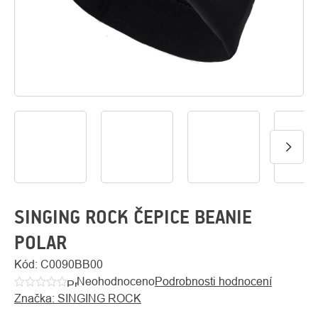
O
Kontakty
nás
SINGING ROCK ČEPICE BEANIE
POLAR
Kód:
C0090BB00
Neohodnoceno
Podrobnosti hodnocení
Průměrné
Značka:
SINGING ROCK
hodnocení