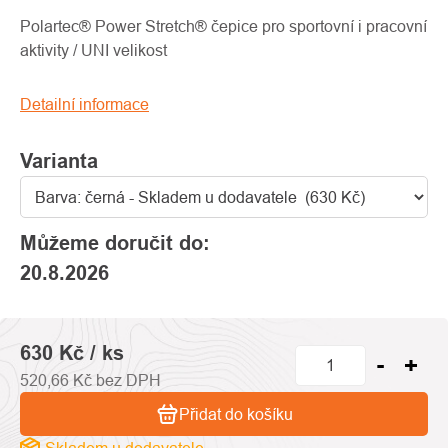
produktu
je
Polartec® Power Stretch® čepice pro sportovní i pracovní
0,0
aktivity / UNI velikost
z
5
Detailní informace
hvězdiček.
Varianta
Můžeme doručit do:
20.8.2026
630 Kč
/ ks
520,66 Kč bez DPH
Přidat do košíku