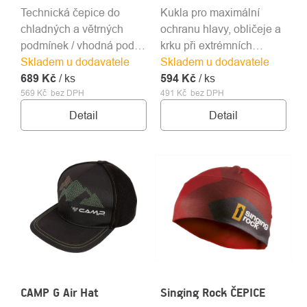
Technická čepice do
Kukla pro maximální
chladných a větrných
ochranu hlavy, obličeje a
podmínek / vhodná pod
krku při extrémních
Skladem u dodavatele
přilbu / ve dvou
Skladem u dodavatele
podmínkách
689 Kč
velikostech
/ ks
594 Kč
/ ks
569 Kč bez DPH
491 Kč bez DPH
Detail
Detail
CAMP G Air Hat
Singing Rock ČEPICE