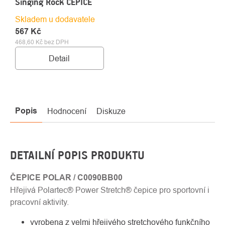
Singing Rock ČEPICE
Skladem u dodavatele
567 Kč
468,60 Kč bez DPH
Detail
Popis
Hodnocení
Diskuze
DETAILNÍ POPIS PRODUKTU
ČEPICE POLAR / C0090BB00
Hřejivá Polartec® Power Stretch® čepice pro sportovní i
pracovní aktivity.
vyrobena z velmi hřejivého stretchového funkčního