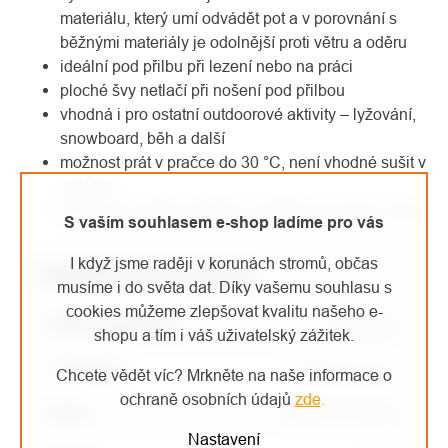
materiálu, který umí odvádět pot a v porovnání s
běžnými materiály je odolnější proti větru a oděru
ideální pod přilbu při lezení nebo na práci
ploché švy netlačí při nošení pod přilbou
vhodná i pro ostatní outdoorové aktivity – lyžování,
snowboard, běh a další
možnost prát v pračce do 30 °C, není vhodné sušit v
sušičce
dostupná v jedné velikosti, vhodná pro muže i ženy
S vaším souhlasem e-shop ladíme pro vás
I když jsme raději v korunách stromů, občas
Doplňkové parametry
musíme i do světa dat. Díky vašemu souhlasu s
cookies můžeme zlepšovat kvalitu našeho e-
Název parametru
Parametr
shopu a tím i váš uživatelský zážitek.
Kategorie
:
Pokrývky hlavy
Chcete vědět víc? Mrkněte na naše informace o
ochraně osobních údajů
zde
.
EAN
:
8595033357723
Nastavení