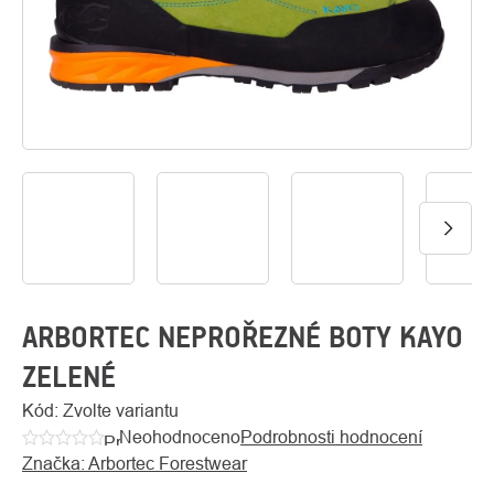
O
Kontakty
nás
ARBORTEC NEPROŘEZNÉ BOTY KAYO
ZELENÉ
Kód:
Zvolte variantu
Neohodnoceno
Podrobnosti hodnocení
Průměrné
Značka:
Arbortec Forestwear
hodnocení