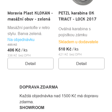
Moravia Plast KLOKAN -
PETZL karabina OK
masážní obuv - zelená
TRIACT - LOCK 2017
Masážní pantofle v retro
Oválná karabina s
stylu. Barva zelená.
pojistkou zámku
Na objednávku
Skladem u dodavatele
485 Kč
510 Kč
/ ks
406 Kč
/ ks
421 Kč bez DPH
336 Kč bez DPH
Detail
Detail
DOPRAVA ZDARMA
Každá objednávka nad 1500 Kč má dopravu
zdarma.
SHOWROOM