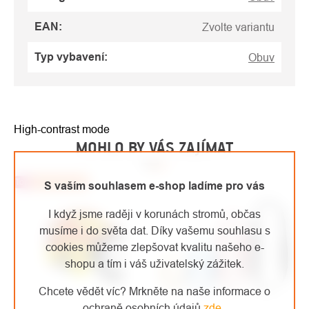
EAN
:
Zvolte variantu
Typ vybavení
:
Obuv
High-contrast mode
MOHLO BY VÁS ZAJÍMAT
Top
Doporučujeme
S vaším souhlasem e-shop ladíme pro vás
I když jsme raději v korunách stromů, občas
musíme i do světa dat. Díky vašemu souhlasu s
cookies můžeme zlepšovat kvalitu našeho e-
shopu a tím i váš uživatelský zážitek.
Chcete vědět víc? Mrkněte na naše informace o
ochraně osobních údajů
zde
.