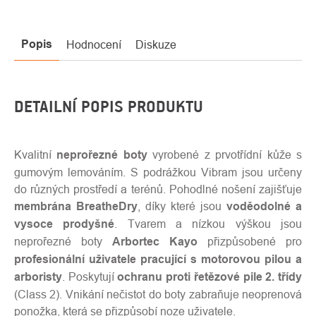
Popis
Hodnocení
Diskuze
DETAILNÍ POPIS PRODUKTU
Kvalitní
neprořezné boty
vyrobené z prvotřídní kůže s
gumovým lemováním. S podrážkou Vibram jsou určeny
do různých prostředí a terénů. Pohodlné nošení zajišťuje
membrána BreatheDry
, díky které jsou
voděodolné a
vysoce prodyšné
. Tvarem a nízkou výškou jsou
neprořezné boty
Arbortec
Kayo
přizpůsobené pro
profesionální uživatele pracující s motorovou pilou a
arboristy
. Poskytují
ochranu proti řetězové pile 2. třídy
(Class 2). Vnikání nečistot do boty zabraňuje neoprenová
ponožka, která se přizpůsobí noze uživatele.