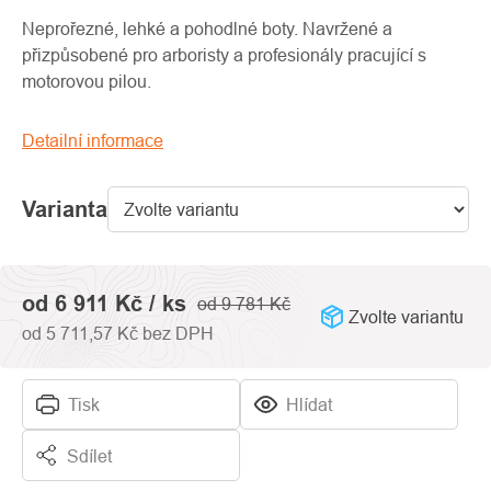
produktu
je
Neprořezné, lehké a pohodlné boty. Navržené a
0,0
přizpůsobené pro arboristy a profesionály pracující s
z
motorovou pilou.
5
hvězdiček.
Detailní informace
Varianta
od
6 911 Kč
/ ks
od 9 781 Kč
Zvolte variantu
od
5 711,57 Kč
bez DPH
Tisk
Hlídat
Sdílet