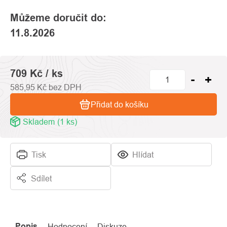
hvězdiček.
Můžeme doručit do:
11.8.2026
709 Kč
/ ks
585,95 Kč bez DPH
Přidat do košíku
Skladem
(1 ks)
Tisk
Hlídat
Sdílet
Popis
Hodnocení
Diskuze