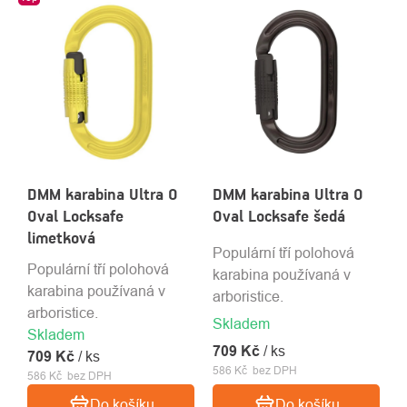
DMM karabina Ultra O
DMM karabina Ultra O
Oval Locksafe
Oval Locksafe šedá
limetková
Populární tří polohová
Populární tří polohová
karabina používaná v
karabina používaná v
arboristice.
arboristice.
Skladem
Skladem
709 Kč
/ ks
709 Kč
/ ks
586 Kč bez DPH
586 Kč bez DPH
Do košíku
Do košíku