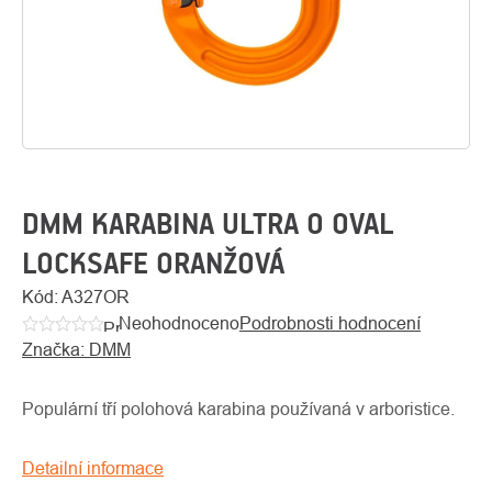
DMM KARABINA ULTRA O OVAL
LOCKSAFE ORANŽOVÁ
O
Kód:
A327OR
Kontakty
nás
Neohodnoceno
Podrobnosti hodnocení
Průměrné
Značka:
DMM
hodnocení
produktu
je
Populární tří polohová karabina používaná v arboristice.
0,0
z
Detailní informace
5