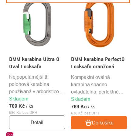
DMM karabina Ultra O
DMM karabina PerfectO
Oval Locksafe
Locksafe oranžová
Nejpopulárnější tří
Kompaktní oválná
polohová karabina
karabina snadno
používaná v arboristice.
ovladatelná, perfektně
Skladem
Dostupná ve čtyřech
vystředěné zatížení.
Skladem
709 Kč
barvách.
/ ks
Locksafe zajišťuje
769 Kč
/ ks
586 Kč bez DPH
636 Kč bez DPH
maximální bezpečnost.
Detail
Do košíku
Top