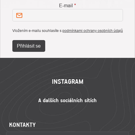
E-mail
Vložením e-mailu souhlasíte s
podmínkami ochrany osobních údajů
Přihlásit se
ZÁPATÍ
INSTAGRAM
KONTAKTY