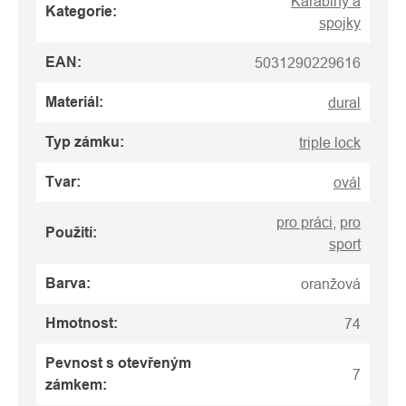
Karabiny a
Kategorie
:
spojky
EAN
:
5031290229616
Materiál
:
dural
Typ zámku
:
triple lock
Tvar
:
ovál
pro práci
,
pro
Použití
:
sport
Barva
:
oranžová
Hmotnost
:
74
Pevnost s otevřeným
7
zámkem
: