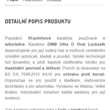
DETAILNÍ POPIS PRODUKTU
Populární
tří-polohová
karabina používaná
v
arboristice
. Karabinu
DMM Ultra O Oval Locksafe
doporučujeme pro její oválný tvar a možnost centrálního
umístění pomůcek, kladek a prusíků. Vyniká technologií
hot kovaného a plně tepelně ošetřeného hliníku pro
maximální pevnost a lehkost
. Povrch je eloxovaný na
BS EN 7599:2010 AA10 pro
ochranu proti korozi
.
Doporučuje se pro použití s kladkami, slaňovacími
technikami a pro arboristiku. Vyrobeno ve Walesu, Velké
Británii. Individuální označení každé karabiny pro její
evidenci.
Tuto karabinu nabízíme také v
šedé
a
limetkové
barvě.