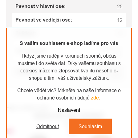
Pevnost v hlavní ose
:
25
Pevnost ve vedlejší ose
:
12
Světlost
:
19
S vaším souhlasem e-shop ladíme pro vás
Karabiny a
Typ vybavení
:
spojky
I když jsme raději v korunách stromů, občas
musíme i do světa dat. Díky vašemu souhlasu s
EN 362
,
EN
cookies můžeme zlepšovat kvalitu našeho e-
Certifikace
:
12275
shopu a tím i váš uživatelský zážitek.
Chcete vědět víc? Mrkněte na naše informace o
ochraně osobních údajů
zde
.
High-contrast mode
Nastavení
MOHLO BY VÁS ZAJÍMAT
Odmítnout
Souhlasím
Top
Top