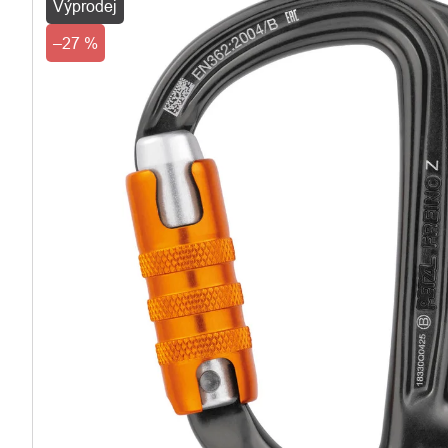
Výprodej
–27 %