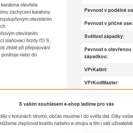
 karabina otevřela
Pevnost v podélné o
ému zachycení karabiny
rojstupňovým otevíráním
Pevnost v příčné ose
ech
pňovým otevíráním
Světlost západky
:
í slaňovací brzdy I'D S,
ti ztrátě při přepojování
Pevnost s otevřenou
 postroje nebo do
západkou
:
VPrKatInt
:
VPrKodMaster
:
VPrDruh
:
S vaším souhlasem e-shop ladíme pro vás
VPrInovace
:
aději v korunách stromů, občas musíme i do světa dat. Díky vaš
VPrNovaBarv
:
můžeme zlepšovat kvalitu našeho e-shopu a tím i váš uživatelský