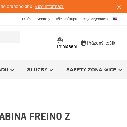
 do druhého dne.
Více informací.
O nás
Kontakty
Vše o nákupu
Moje objednávka
Prázdný košík
Nákupní košík
Přihlášení
ÁDU
SLUŽBY
SAFETY ZÓNA
VÍCE
ABINA FREINO Z