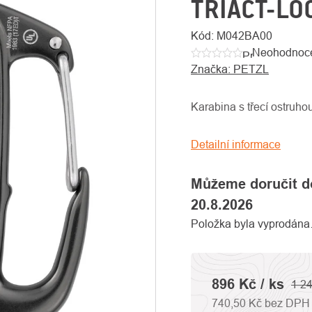
TRIACT-LO
Kód:
M042BA00
Neohodnoc
Průměrné
Značka:
PETZL
hodnocení
produktu
je
Karabina s třecí ostruho
0,0
z
Detailní informace
5
hvězdiček.
Můžeme doručit d
20.8.2026
Položka byla vyprodán
896 Kč
/ ks
1 2
740,50 Kč bez DPH