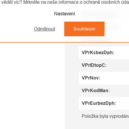
VPrNovaVel
:
 vědět víc? Mrkněte na naše informace o ochraně osobních úd
Nastavení
VPrCenaIOEUR
:
PRICE_SECTION
:
Odmítnout
Souhlasím
VPrNazevW
:
VPrKcbezDph
:
VPrIDtopC
:
VPrNov
:
VPrKodMan
:
VPrEurbezDph
:
Položka byla vyprodá