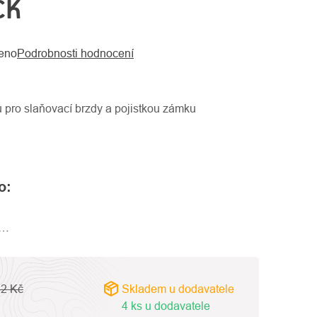
CK
eno
Podrobnosti hodnocení
u pro slaňovací brzdy a pojistkou zámku
o:
a…
42 Kč
Skladem u dodavatele
4 ks u dodavatele