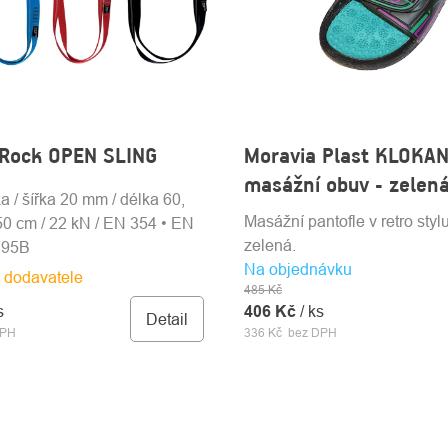
 Rock OPEN SLING
Moravia Plast KLOKAN
masážní obuv - zelen
a / šířka 20 mm / délka 60,
Masážní pantofle v retro styl
50 cm / 22 kN / EN 354 • EN
zelená.
795B
Na objednávku
 dodavatele
485 Kč
s
406 Kč
/ ks
Detail
DPH
336 Kč bez DPH