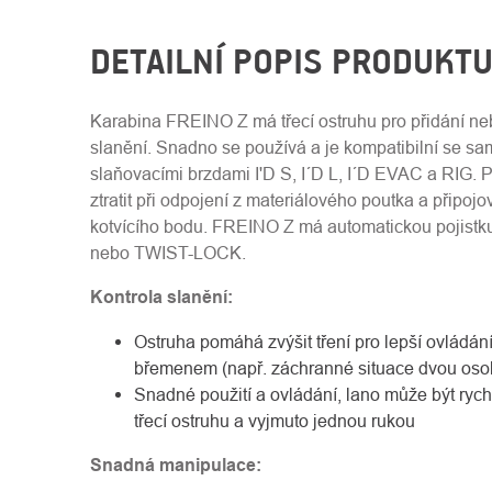
DETAILNÍ POPIS PRODUKT
Karabina FREINO Z má třecí ostruhu pro přidání ne
slanění. Snadno se používá a je kompatibilní se s
slaňovacími brzdami I'D S, I´D L, I´D EVAC a RIG. P
ztratit při odpojení z materiálového poutka a připoj
kotvícího bodu. FREINO Z má automatickou pojis
nebo TWIST-LOCK.
Kontrola slanění:
Ostruha pomáhá zvýšit tření pro lepší ovládán
břemenem (např. záchranné situace dvou oso
Snadné použití a ovládání, lano může být ryc
třecí ostruhu a vyjmuto jednou rukou
Snadná manipulace: