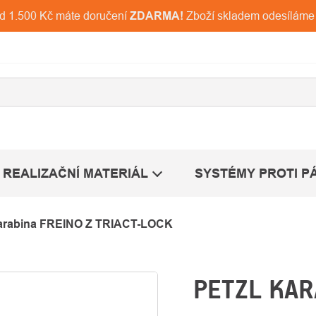
ad 1.500 Kč máte doručení
ZDARMA!
Zboží skladem odesíláme
REALIZAČNÍ MATERIÁL
SYSTÉMY PROTI P
arabina FREINO Z TRIACT-LOCK
PETZL KAR