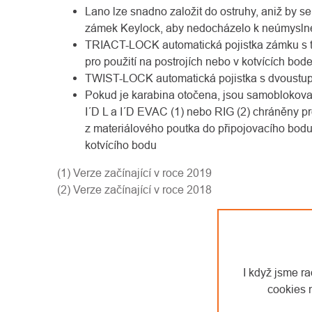
Lano lze snadno založit do ostruhy, aniž by se
zámek Keylock, aby nedocházelo k neúmysln
TRIACT-LOCK automatická pojistka zámku s t
pro použití na postrojích nebo v kotvících bod
TWIST-LOCK automatická pojistka s dvoustu
Pokud je karabina otočena, jsou samoblokovac
I´D L a I´D EVAC (1) nebo RIG (2) chráněny pro
z materiálového poutka do připojovacího bodu
kotvícího bodu
(1) Verze začínající v roce 2019
(2) Verze začínající v roce 2018
I když jsme r
cookies 