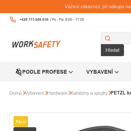
Přejít
Vážení zákazníci, při nákupu n
na
obsah
+420 773 606 630
Hledat
PODLE PROFESE
VYBAVENÍ
PETZL k
Domů
Vybavení
Hardware
Karabiny a spojky
Akce