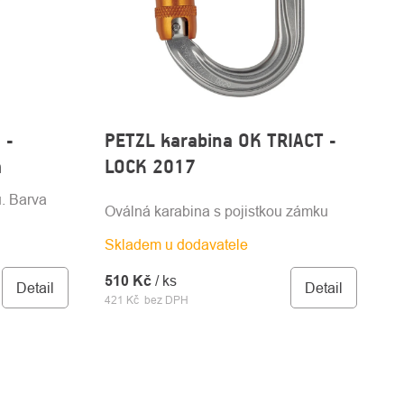
 -
PETZL karabina OK TRIACT -
á
LOCK 2017
u. Barva
Oválná karabina s pojistkou zámku
Skladem u dodavatele
510 Kč
/ ks
Detail
Detail
421 Kč bez DPH