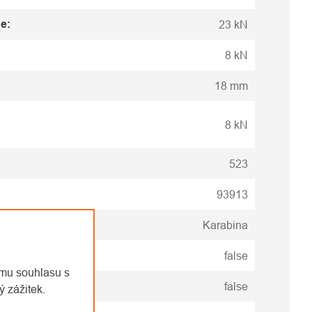
se
:
23 kN
:
8 kN
18 mm
8 kN
523
93913
Karabina
false
emu souhlasu s
false
 zážitek.