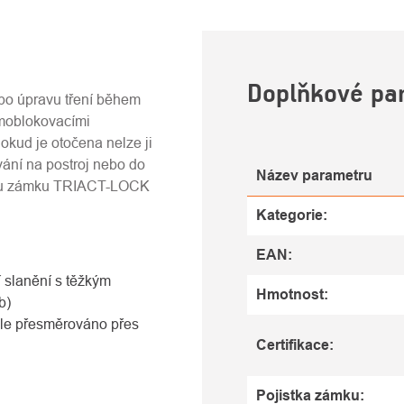
U
Doplňkové pa
bo úpravu tření během
amoblokovacími
okud je otočena nelze ji
ování na postroj nebo do
Název parametru
tku zámku TRIACT-LOCK
Kategorie
:
EAN
:
í slanění s těžkým
Hmotnost
:
b)
hle přesměrováno přes
Certifikace
:
Pojistka zámku
: