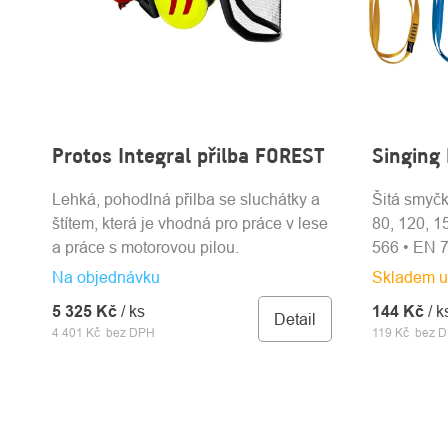
Protos Integral přilba FOREST
Singing
Lehká, pohodlná přilba se sluchátky a
Šitá smyčk
štítem, která je vhodná pro práce v lese
80, 120, 1
a práce s motorovou pilou.
566 • EN 
Na objednávku
Skladem u
5 325 Kč
/ ks
144 Kč
/ k
Detail
4 401 Kč bez DPH
119 Kč bez 