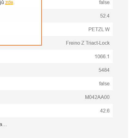
ajů
zde
.
false
52.4
PETZL W
Freino Z Triact-Lock
1066.1
5484
false
M042AA00
42.6
na…