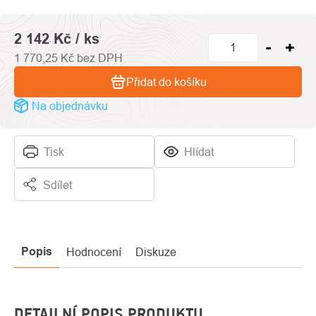
hvězdiček.
2 142 Kč
/ ks
1 770,25 Kč bez DPH
Přidat do košíku
Na objednávku
Tisk
Hlídat
Sdílet
Popis
Hodnocení
Diskuze
DETAILNÍ POPIS PRODUKTU