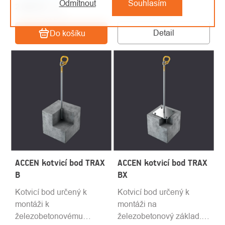
Odmítnout
Souhlasím
1 942 Kč
/ ks
2 269 Kč
/ ks
1 605 Kč bez DPH
1 875 Kč bez DPH
Detail
Do košíku
ACCEN kotvicí bod TRAX
ACCEN kotvicí bod TRAX
B
BX
Kotvicí bod určený k
Kotvicí bod určený k
montáži k
montáži na
železobetonovému
železobetonový základ.