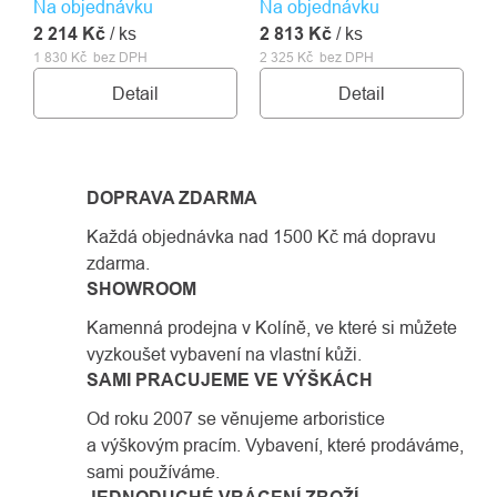
Na objednávku
základu. Umožňuje
Na objednávku
Umožňuje připojení až tří
2 214 Kč
připojení až tří osob
/ ks
2 813 Kč
osob současně.
/ ks
1 830 Kč bez DPH
2 325 Kč bez DPH
současně.
Detail
Detail
DOPRAVA ZDARMA
Každá objednávka nad 1500 Kč má dopravu
zdarma.
SHOWROOM
Kamenná prodejna v Kolíně, ve které si můžete
vyzkoušet vybavení na vlastní kůži.
SAMI PRACUJEME VE VÝŠKÁCH
Od roku 2007 se věnujeme arboristice
a výškovým pracím. Vybavení, které prodáváme,
sami používáme.