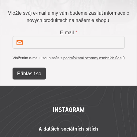
Vložte svůj e-mail a my vám budeme zasílat informace o
nových produktech na našem e-shopu.
E-mail
Vložením e-mailu souhlasíte s
podmínkami ochrany osobních údajů
Přihlásit se
ZÁPATÍ
INSTAGRAM