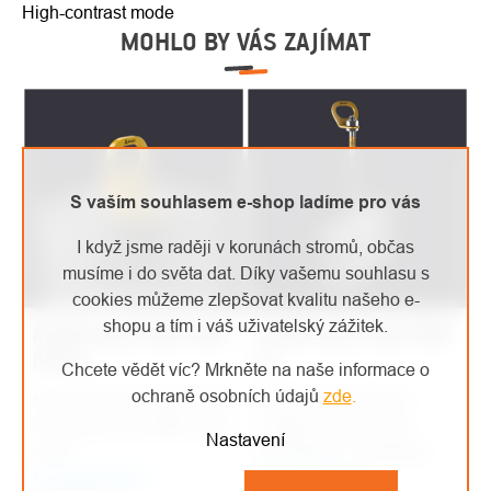
High-contrast mode
MOHLO BY VÁS ZAJÍMAT
S vaším souhlasem e-shop ladíme pro vás
I když jsme raději v korunách stromů, občas
musíme i do světa dat. Díky vašemu souhlasu s
cookies můžeme zlepšovat kvalitu našeho e-
shopu a tím i váš uživatelský zážitek.
ACCEN kotvicí bod TRAX
ACCEN kotvicí bod TRAX
DUO B
ST
Chcete vědět víc? Mrkněte na naše informace o
ochraně osobních údajů
zde
.
Kotvicí bod určený k
Kotvicí bod do ocelových
instalaci na ocelové
konstrukcí pro jištění až tří
Nastavení
konstrukce. Umožňuje
osob.
Na objednávku
připojení až 3 osob.
Na objednávku