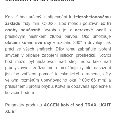
Kotvicí bod určený k připevnění
k železobetonovému
základu
třídy min. C20/25. Bod mohou používat
až tři
osoby současně
. Vyroben je
z nerezové oceli
s
práškovým nástřikem žlutou barvou. Oko umožňuje
otáčení kolem své osy
v rozsahu 360° a dovoluje tak
práci ve všech směrech. Díky tomu zabraňuje tvoření
smyček v případě zapojení jisticích prostředků. Kotvící
bod může být instalován nad stroji nebo také nad
průmyslovými zařízeními a umožňuje rychlé nasazení
jisticího zařízení pomocí teleskopického ramene, díky
velkým rozměrům upevňovacího oka (100x166 mm) a
příslušnému profilu ohybu. Kotva je dodávána společně s
kotvicím bodem.
Parametry produktu
ACCEN kotvicí bod TRAX LIGHT
XL B
: