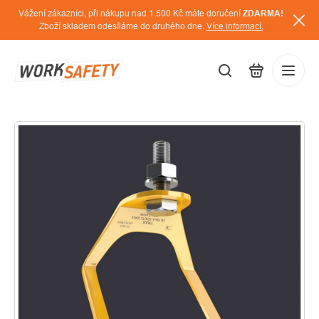
Přejít
Vážení zákazníci, při nákupu nad 1.500 Kč máte doručení
ZDARMA!
na
Zboží skladem odesíláme do druhého dne.
Více informací.
obsah
CZK
Přihláš
/