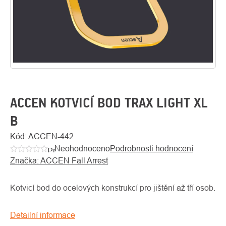
ACCEN KOTVICÍ BOD TRAX LIGHT XL
B
O
Kód:
ACCEN-442
Kontakty
nás
Neohodnoceno
Podrobnosti hodnocení
Průměrné
Značka:
ACCEN Fall Arrest
hodnocení
produktu
je
Kotvicí bod do ocelových konstrukcí pro jištění až tří osob.
0,0
z
Detailní informace
5