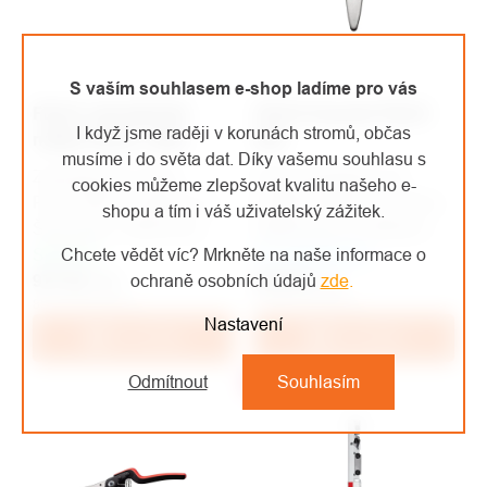
S vaším souhlasem e-shop ladíme pro vás
FELCO zahradnické
FELCO brousek FELCO
I když jsme raději v korunách stromů, občas
nůžky FELCO 160S
903
musíme i do světa dat. Díky vašemu souhlasu s
Zahradnické nůžky
Nepostradatelný při
cookies můžeme zlepšovat kvalitu našeho e-
Felco160S vyrobené ve
profesionálním broušení,
shopu a tím i váš uživatelský zážitek.
Švýcarsku. Nadchnou
obtahování a zahlazování
Chcete vědět víc? Mrkněte na naše informace o
Skladem
komfortem, ergonomií,
Na objednávku
ostří nůžek.
ochraně osobních údajů
zde
.
977 Kč
nízkou hmotností a
/ ks
579 Kč
/ ks
807 Kč bez DPH
479 Kč bez DPH
kvalitou střihu.
Nastavení
Do košíku
Do košíku
Odmítnout
Souhlasím
Top