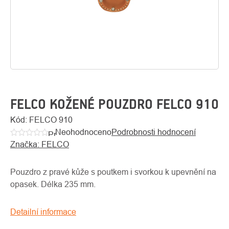
FELCO KOŽENÉ POUZDRO FELCO 910
Kód:
FELCO 910
Neohodnoceno
Podrobnosti hodnocení
O
Průměrné
Kontakty
nás
Značka:
FELCO
hodnocení
produktu
je
Pouzdro z pravé kůže s poutkem i svorkou k upevnění na
0,0
opasek. Délka 235 mm.
z
5
Detailní informace
hvězdiček.