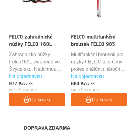
FELCO zahradnické
FELCO multifunkční
nůžky FELCO 160L
brousek FELCO 905
Zahradnické nůžky
Multifunkční brousek pro
Felco160L vyrobené ve
nůžky FELCO je určený
Švýcarsku. Nadchnou
profesionálům i náročným
Na objednávku
komfortem, ergonomií,
Na objednávku
amatérským uživatelům.
977 Kč
nízkou hmotností a
/ ks
660 Kč
/ ks
807 Kč bez DPH
545 Kč bez DPH
kvalitou střihu.
Do košíku
Do košíku
DOPRAVA ZDARMA