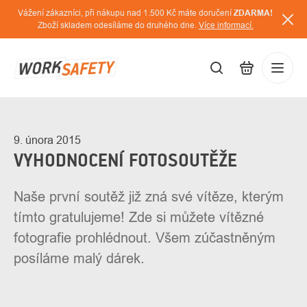
Přejít
Vážení zákazníci, při nákupu nad 1.500 Kč máte doručení
ZDARMA!
na
Zboží skladem odesíláme do druhého dne.
Více informací.
obsah
CZK
Přihláš
/
9. února 2015
VYHODNOCENÍ FOTOSOUTĚŽE
Naše první soutěž již zná své vítěze, kterým
tímto gratulujeme! Zde si můžete vítězné
fotografie prohlédnout. Všem zúčastněným
posíláme malý dárek.