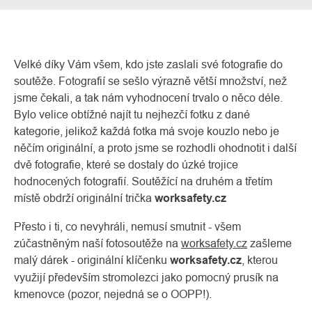
Velké díky Vám všem, kdo jste zaslali své fotografie do
soutěže. Fotografií se sešlo výrazně větší množství, než
jsme čekali, a tak nám vyhodnocení trvalo o něco déle.
Bylo velice obtížné najít tu nejhezčí fotku z dané
kategorie, jelikož každá fotka má svoje kouzlo nebo je
něčím originální, a proto jsme se rozhodli ohodnotit i další
dvě fotografie, které se dostaly do úzké trojice
hodnocených fotografií. Soutěžící na druhém a třetím
O
Kontakty
nás
místě obdrží originální trička
worksafety.cz
Přesto i ti, co nevyhráli, nemusí smutnit - všem
zúčastněným naší fotosoutěže na
worksafety.cz
zašleme
malý dárek - originální klíčenku
worksafety.cz
, kterou
využijí především stromolezci jako pomocný prusík na
kmenovce (pozor, nejedná se o OOPP!).