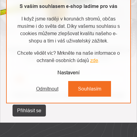
S vaším souhlasem e-shop ladíme pro vás
I když jsme raději v korunách stromů, občas
musíme i do světa dat. Díky vašemu souhlasu s
ODEBÍRAT NEWSLETTER
cookies můžeme zlepšovat kvalitu našeho e-
shopu a tím i váš uživatelský zážitek.
Vložte svůj e-mail a my vám budeme zasílat informace o
Chcete vědět víc? Mrkněte na naše informace o
nových produktech na našem e-shopu.
ochraně osobních údajů
zde
.
E-mail
Nastavení
Odmítnout
Souhlasím
Vložením e-mailu souhlasíte s
podmínkami ochrany osobních údajů
Přihlásit se
ZÁPATÍ