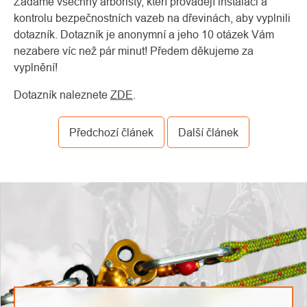
Žádáme všechny arboristy, kteří provádějí instalaci a
kontrolu bezpečnostních vazeb na dřevinách, aby vyplnili
dotazník. Dotazník je anonymní a jeho 10 otázek Vám
nezabere víc než pár minut! Předem děkujeme za
vyplnění!
Dotazník naleznete
ZDE
.
Předchozí článek
Další článek
O
Kontakty
nás