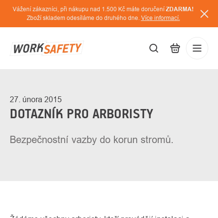
Přejít
Vážení zákazníci, při nákupu nad 1.500 Kč máte doručení
ZDARMA!
na
Zboží skladem odesíláme do druhého dne.
Více informací.
obsah
CZK
Přihláš
/
27. února 2015
DOTAZNÍK PRO ARBORISTY
Bezpečnostní vazby do korun stromů.