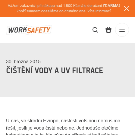
Přejít
Vážení zákazníci, při nákupu nad 1.500 Kč máte doručení
ZDARMA!
na
Zboží skladem odesíláme do druhého dne.
Více informací.
obsah
CZK
Přihláš
/
30. března 2015
ČIŠTĚNÍ VODY A UV FILTRACE
U nás, ve střední Evropě, naštěstí většinou nemusíme
řešit, jestli je voda čistá nebo ne. Jednoduše otočíme