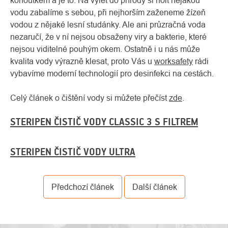
kohoutkem a je to. Na výlet do přírody si holt nějakou
vodu zabalíme s sebou, při nejhorším zaženeme žízeň
vodou z nějaké lesní studánky. Ale ani průzračná voda
nezaručí, že v ní nejsou obsaženy viry a bakterie, které
nejsou viditelné pouhým okem. Ostatně i u nás může
kvalita vody výrazně klesat, proto Vás u
worksafety
rádi
vybavíme moderní technologií pro desinfekci na cestách.
Celý článek o čištění vody si můžete přečíst
zde
.
STERIPEN ČISTIČ VODY CLASSIC 3 S FILTREM
O
Kontakty
nás
STERIPEN ČISTIČ VODY ULTRA
Předchozí článek
Další článek