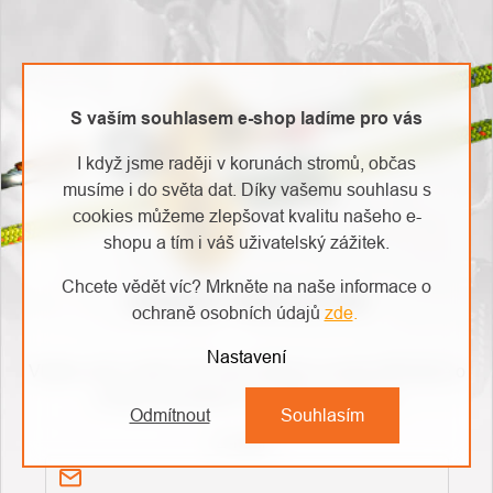
S vaším souhlasem e-shop ladíme pro vás
I když jsme raději v korunách stromů, občas
musíme i do světa dat. Díky vašemu souhlasu s
cookies můžeme zlepšovat kvalitu našeho e-
shopu a tím i váš uživatelský zážitek.
Chcete vědět víc? Mrkněte na naše informace o
ODEBÍRAT NEWSLETTER
ochraně osobních údajů
zde
.
Nastavení
Vložte svůj e-mail a my vám budeme zasílat informace o
nových produktech na našem e-shopu.
Odmítnout
Souhlasím
E-mail