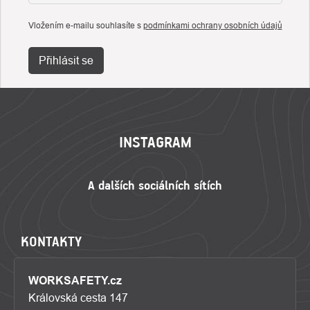
Vložením e-mailu souhlasíte s
podmínkami ochrany osobních údajů
Přihlásit se
ZÁPATÍ
INSTAGRAM
KONTAKTY
WORKSAFETY.cz
Královská cesta 147