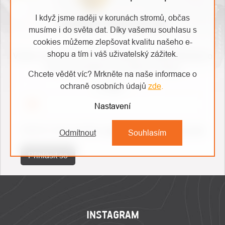
I když jsme raději v korunách stromů, občas
ODEBÍRAT NEWSLETTER
musíme i do světa dat. Díky vašemu souhlasu s
cookies můžeme zlepšovat kvalitu našeho e-
shopu a tím i váš uživatelský zážitek.
Vložte svůj e-mail a my vám budeme zasílat informace o
nových produktech na našem e-shopu.
Chcete vědět víc? Mrkněte na naše informace o
ochraně osobních údajů
zde
.
E-mail
Nastavení
Vložením e-mailu souhlasíte s
podmínkami ochrany osobních údajů
Odmítnout
Souhlasím
Přihlásit se
ZÁPATÍ
INSTAGRAM