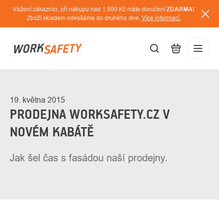
Přejít
Vážení zákazníci, při nákupu nad 1.500 Kč máte doručení
ZDARMA!
na
Zboží skladem odesíláme do druhého dne.
Více informací.
obsah
CZK
Přihláš
/
19. května 2015
PRODEJNA WORKSAFETY.CZ V
NOVÉM KABÁTĚ
Jak šel čas s fasádou naší prodejny.