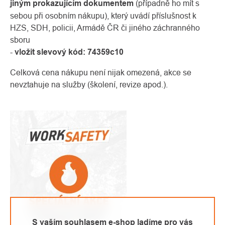
jiným prokazujícím dokumentem
(případně ho mít s
sebou při osobním nákupu), který uvádí příslušnost k
HZS, SDH, policii, Armádě ČR či jiného záchranného
sboru
-
vložit slevový kód: 74359c10
Celková cena nákupu není nijak omezená, akce se
nevztahuje na služby (školení, revize apod.).
S vaším souhlasem e-shop ladíme pro vás