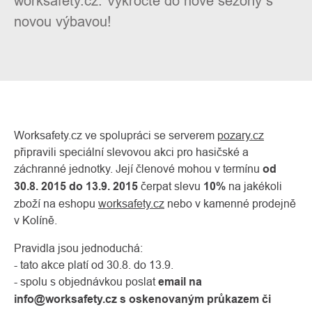
worksafety.cz. Vykročte do nové sezóny s
novou výbavou!
Worksafety.cz ve spolupráci se serverem
pozary.cz
připravili speciální slevovou akci pro hasičské a
záchranné jednotky. Její členové mohou v termínu
od
O
30.8. 2015 do 13.9. 2015
čerpat slevu
10%
na jakékoli
Kontakty
nás
zboží na eshopu
worksafety.cz
nebo v kamenné prodejně
v Kolíně.
Pravidla jsou jednoduchá:
- tato akce platí od 30.8. do 13.9.
- spolu s objednávkou poslat
email na
info@worksafety.cz s oskenovaným průkazem či