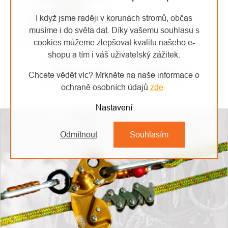
I když jsme raději v korunách stromů, občas
musíme i do světa dat. Díky vašemu souhlasu s
cookies můžeme zlepšovat kvalitu našeho e-
shopu a tím i váš uživatelský zážitek.
Předchozí článek
Další článek
Chcete vědět víc? Mrkněte na naše informace o
ochraně osobních údajů
zde
.
Nastavení
Odmítnout
Souhlasím