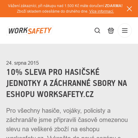
Přejít
Vážení zákazníci, při nákupu nad 1.500 Kč máte doručení
ZDARMA!
na
Zboží skladem odesíláme do druhého dne.
Více informací.
obsah
CZK
Přihláš
/
24. srpna 2015
10% SLEVA PRO HASIČSKÉ
JEDNOTKY A ZÁCHRANNÉ SBORY NA
ESHOPU WORKSAFETY.CZ
Pro všechny hasiče, vojáky, policisty a
záchranáře jsme připravili časově omezenou
slevu na veškeré zboží na eshopu