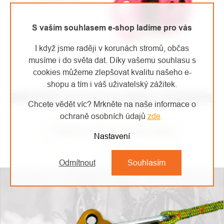
S vaším souhlasem e-shop ladíme pro vás
I když jsme raději v korunách stromů, občas
musíme i do světa dat. Díky vašemu souhlasu s
cookies můžeme zlepšovat kvalitu našeho e-
shopu a tím i váš uživatelský zážitek.
DMM RŮŽOVÝ SET HITCH CLIMBER S KARABINAMI
Chcete vědět víc? Mrkněte na naše informace o
ochraně osobních údajů
zde
.
Předchozí článek
Další článek
Nastavení
Odmítnout
Souhlasím