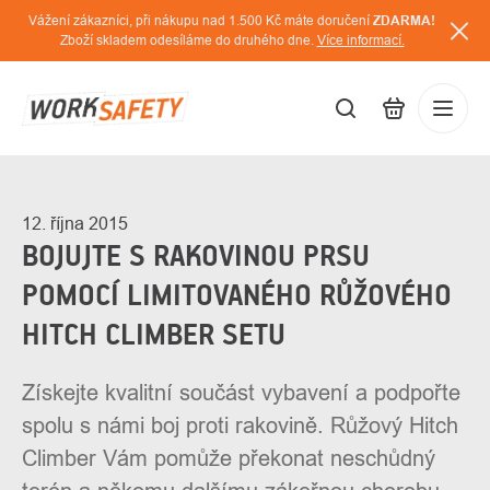
Přejít
Vážení zákazníci, při nákupu nad 1.500 Kč máte doručení
ZDARMA!
na
Zboží skladem odesíláme do druhého dne.
Více informací.
obsah
CZK
Přihláš
/
12. října 2015
BOJUJTE S RAKOVINOU PRSU
POMOCÍ LIMITOVANÉHO RŮŽOVÉHO
HITCH CLIMBER SETU
Získejte kvalitní součást vybavení a podpořte
spolu s námi boj proti rakovině. Růžový Hitch
Climber Vám pomůže překonat neschůdný