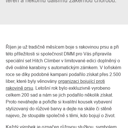
terén a někomu dalšímu zákeřnou chorobu.
Říjen je už tradičně měsícem boje s rakovinou prsu a při
této příležitosti si společnost DMM pro Vás připravila
speciální set Hitch Climber v limitované edici doplněný o
dvě oválné karabiny s automatickým zámkem. V loňském
roce se díky podobné kampani podařilo získat přes 2.500
O
Kontakty
nás
liber, které byly věnovány
organizaci bojující proti
rakovině prsu
. Letošní rok bylo exkluzivně vyrobeno
celkem 200 sad a nám se jich podařilo několik získat.
Proto neváhejte a pořiďte si kvalitní kousek vybavení
stylizovaný do růžové barvy a dejte na skále či stěně
najevo, že stoupáte společně s těmi, kdo bojují o život.
Každý výrobek je označen růžovou stužkou, symbolem