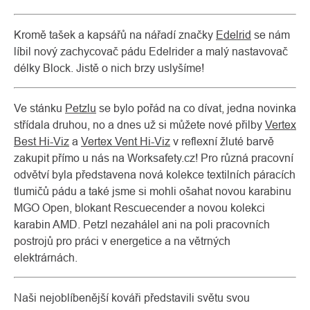
Kromě tašek a kapsářů na nářadí značky
Edelrid
se nám
líbil nový zachycovač pádu Edelrider a malý nastavovač
délky Block. Jistě o nich brzy uslyšíme!
Ve stánku
Petzlu
se bylo pořád na co dívat, jedna novinka
střídala druhou, no a dnes už si můžete nové přilby
Vertex
Best Hi-Viz
a
Vertex Vent Hi-Viz
v reflexní žluté barvě
zakupit přímo u nás na Worksafety.cz! Pro různá pracovní
odvětví byla představena nová kolekce textilních páracích
tlumičů pádu a také jsme si mohli ošahat novou karabinu
MGO Open, blokant Rescuecender a novou kolekci
karabin AMD. Petzl nezahálel ani na poli pracovních
postrojů pro práci v energetice a na větrných
elektrárnách.
Naši nejoblíbenější kováři představili světu svou