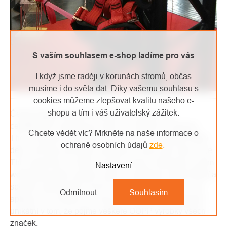
S vaším souhlasem e-shop ladíme pro vás
I když jsme raději v korunách stromů, občas
musíme i do světa dat. Díky vašemu souhlasu s
cookies můžeme zlepšovat kvalitu našeho e-
shopu a tím i váš uživatelský zážitek.
Český
Ocún
oficiálně představil nový koncept
celotělových postrojů pro práci ve výškách s názvem
Chcete vědět víc? Mrkněte na naše informace o
Thor. Na pracovní kolekci Ocún jsme se načekali trošku
ochraně osobních údajů
zde
.
déle, než bylo původně oznámeno, proto jsme rádi, že je
Thor konečně na světě. Na jeho vývoji a testování se tým
Nastavení
worksafety přímo podílel, proto mu přejeme hodně štěstí a
spoustu spokojených lezců! Ocún představil také svou
Odmítnout
Souhlasím
aplikaci pro evidence a revize OOPP, která je naprosto
unikátní v tom, že pojme veškeré OOPP výrobky všech
značek.