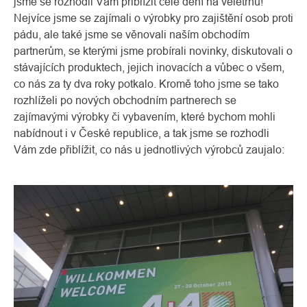
jsme se rozhodli Vám přiblížit celé dění na veletrhu!
Nejvíce jsme se zajímali o výrobky pro zajištění osob proti
pádu, ale také jsme se věnovali naším obchodím
partnerům, se kterými jsme probírali novinky, diskutovali o
stávajících produktech, jejich inovacích a vůbec o všem,
co nás za ty dva roky potkalo. Kromě toho jsme se tako
rozhlíželi po nových obchodním partnerech se
zajímavými výrobky či vybavením, které bychom mohli
nabídnout i v České republice, a tak jsme se rozhodli
Vám zde přiblížit, co nás u jednotlivých výrobců zaujalo: