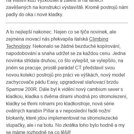
na vlastní kůži vyzkoušet a zalést si na lanech
zavěšených na konstrukci výstaviště. Kromě postrojů nám
padly do oka i nové kladky.
A to nejlepší nakonec. Nejen co se týče novinek, ale
zejména inovací nás překvapila italská
Climbing
Technology
. Nekonalo se žádné bezduché kopírování,
napodobování a snaha udržet se za každou cenu. Jedna
novinka strídala druhou, co šlo vylepšit, se vylepšilo, na
jiném se pracuje, prostě paráda! CT představil svou
novou kolekci postrojů pro práci ve výškách, nový model
zachycovače pádu Easy, upgradoval slaňovací brzdu
Sparrow 200R. Dále byl k vidění nový cambium saver s
kladkou, kladka s dvěma dírami vhodná pro stromolezení,
kladky se třemi rolnami pro kladkostroje, nová série
oválných karabin Pillar a v neposlední řadě nožní
blokanty, které jdou implementovat na stromolezecké
stupačky, ale i na botu. No zkrátka toho bylo hodně a my
se máme rozhodně na co těšit!