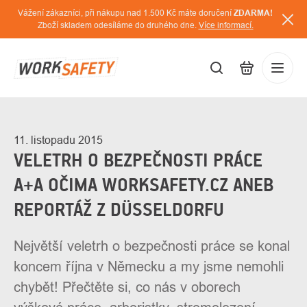
Přejít
Vážení zákazníci, při nákupu nad 1.500 Kč máte doručení
ZDARMA!
na
Zboží skladem odesíláme do druhého dne.
Více informací.
obsah
CZK
Přihláš
/
11. listopadu 2015
VELETRH O BEZPEČNOSTI PRÁCE
A+A OČIMA WORKSAFETY.CZ ANEB
REPORTÁŽ Z DÜSSELDORFU
Největší veletrh o bezpečnosti práce se konal
koncem října v Německu a my jsme nemohli
chybět! Přečtěte si, co nás v oborech