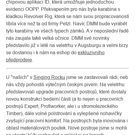
chipovou aplikaci ID, která umožňuje jednoduchou
evidenci OOPP. Překvapením pro nás byla karabina s
kladkou Revolver Rig, která se nám svou propracovaností
líbila více než ta od firmy Petzl. Navíc DMM bude vyrábět
tyto karabiny ve všech typech zámků. A v neposlední řadě
nás zaujala také velká očnice. DMM své novinky
představilo již v létě na veletrhu v Augsburgu a velmi brzy
se dostanou i k nám na eshop do
exkluzivního
předprodeje
.
U "našich" v
Singing Rocku
jsme se zastavovali rádi, neb
nás vždy pohostili výtečným českým pivem. Na veletrhu
představovali upgrade pracovních postrojů, které dostaly
novou konstrukci bederní části (a to nejen u pracovních
postrojů Expert, Profiworker, ale i u stromolezeckého
Timber), dále volné polstrování a vylepšené nohavičky
zvyšující pracovní komfort. Na postrojích byla inovována i
oblast materiálových poutek. Nové postroje jsme si mohli