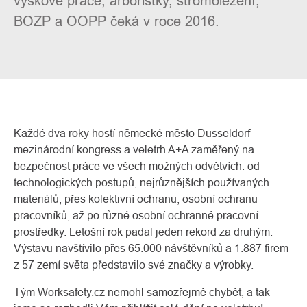
výškové práce, arboristky, stromolezení,
BOZP a OOPP čeká v roce 2016.
Každé dva roky hostí německé město Düsseldorf
mezinárodní kongress a veletrh A+A zaměřený na
bezpečnost práce ve všech možných odvětvích: od
O
technologických postupů, nejrůznějších používaných
Kontakty
nás
materiálů, přes kolektivní ochranu, osobní ochranu
pracovníků, až po různé osobní ochranné pracovní
prostředky. Letošní rok padal jeden rekord za druhým.
Výstavu navštívilo přes 65.000 návštěvníků a 1.887 firem
z 57 zemí světa představilo své značky a výrobky.
Tým Worksafety.cz nemohl samozřejmě chybět, a tak