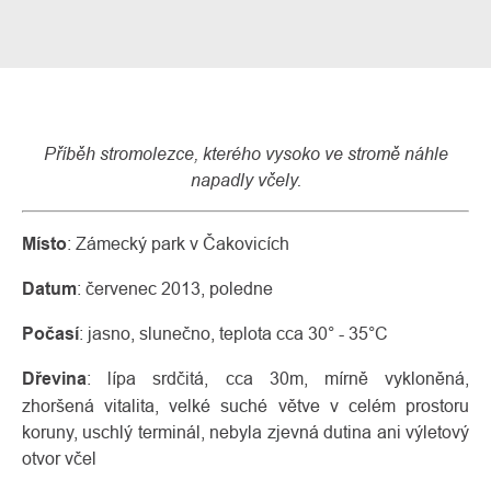
Příběh stromolezce, kterého vysoko ve stromě náhle
napadly včely.
Místo
: Zámecký park v Čakovicích
O
Datum
: červenec 2013, poledne
Kontakty
nás
Počasí
: jasno, slunečno, teplota cca 30° - 35°C
Dřevina
: lípa srdčitá, cca 30m, mírně vykloněná,
zhoršená vitalita, velké suché větve v celém prostoru
koruny, uschlý terminál, nebyla zjevná dutina ani výletový
otvor včel