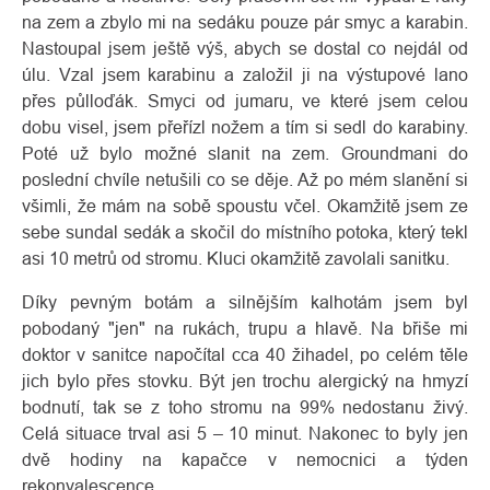
na zem a zbylo mi na sedáku pouze pár smyc a karabin.
Nastoupal jsem ještě výš, abych se dostal co nejdál od
úlu. Vzal jsem karabinu a založil ji na výstupové lano
přes půlloďák. Smyci od jumaru, ve které jsem celou
dobu visel, jsem přeřízl nožem a tím si sedl do karabiny.
Poté už bylo možné slanit na zem. Groundmani do
poslední chvíle netušili co se děje. Až po mém slanění si
všimli, že mám na sobě spoustu včel. Okamžitě jsem ze
sebe sundal sedák a skočil do místního potoka, který tekl
asi 10 metrů od stromu. Kluci okamžitě zavolali sanitku.
Díky pevným botám a silnějším kalhotám jsem byl
pobodaný "jen" na rukách, trupu a hlavě. Na břiše mi
doktor v sanitce napočítal cca 40 žihadel, po celém těle
jich bylo přes stovku. Být jen trochu alergický na hmyzí
bodnutí, tak se z toho stromu na 99% nedostanu živý.
Celá situace trval asi 5 – 10 minut. Nakonec to byly jen
dvě hodiny na kapačce v nemocnici a týden
rekonvalescence.