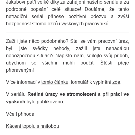
Jakubovi patří velké díky za zahájení našeho seriálu a za
podrobné popsání celé situace! Doufáme, že tento
netradiční seriál přinese pozitivní odezvu a zvýší
bezpečnost stromolezců i výškových pracovníků.
Zažili jste něco podobného? Stal se vám pracovní úraz,
byli jste svědky nehody, zažili jste nenadálou
nebezpečnou situaci? Napište nám, sdílejte svůj příběh,
abychom se všichni mohli poučit. Štěstí přeje
připraveným!
Více informací v
tomto článku
, formulář k vyplnění
zde
.
V seriálu
Reálné úrazy ve stromolezení a při práci ve
výškách
bylo publikováno:
Včelí příhoda
Kácení topolu s hnilobou