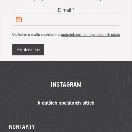
E-mail
Vložením e-mailu souhlasíte s
podmínkami ochrany osobních údajů
Přihlásit se
ZÁPATÍ
INSTAGRAM
KONTAKTY