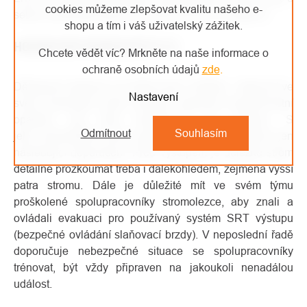
cookies můžeme zlepšovat kvalitu našeho e-
sebe) a půlloďák (který jsem léta driloval ve skalách).
shopu a tím i váš uživatelský zážitek.
HODNOCENÍ WORKSAFETY.CZ
Chcete vědět víc? Mrkněte na naše informace o
ochraně osobních údajů
zde
.
Děkujeme Jakubovi za sdílení jeho "zážitku". Jakub již ve
Nastavení
svém komentáři zmínil veškerá nápravná bezpečnostní
opatření, jak řešit bezpečnost při výstupu. S
Odmítnout
Souhlasím
jeho komentářem plně souhlasíme, doplnili bychom jen
následující doporučení. Před výstupem je důležité strom
detailně prozkoumat třeba i dalekohledem, zejména vyšší
patra stromu. Dále je důležité mít ve svém týmu
proškolené spolupracovníky stromolezce, aby znali a
ovládali evakuaci pro používaný systém SRT výstupu
(bezpečné ovládání slaňovací brzdy). V neposlední řadě
doporučuje nebezpečné situace se spolupracovníky
trénovat, být vždy připraven na jakoukoli nenadálou
událost.