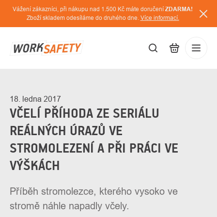
Přejít
Vážení zákazníci, při nákupu nad 1.500 Kč máte doručení
ZDARMA!
na
Zboží skladem odesíláme do druhého dne.
Více informací.
obsah
CZK
Přihláš
/
18. ledna 2017
VČELÍ PŘÍHODA ZE SERIÁLU
REÁLNÝCH ÚRAZŮ VE
STROMOLEZENÍ A PŘI PRÁCI VE
VÝŠKÁCH
Příběh stromolezce, kterého vysoko ve
stromě náhle napadly včely.