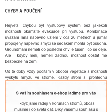
CHYBY A POUČENÍ
Největší chybou byl výstupový systém bez jakékoli
možnosti okamžité evakuace při výstupu. Kombinace
uvázání lana napevno uzlem v cca 20 metrech a jumar
propojený napevno smycí se sedákem mohla být osudná.
Groundmani neměli do poslední chvíle tušení, co se děje.
Ale i kdyby měli, neměli žádnou možnost dostat mě
bezpečně na zem.
Od té doby vždy počítám v období vegetace s možností
výskytu hmyzu ve stromě. Každý strom si prohlédnu
několikrát, pozoruji ho při nahazování a při výstupu vždy
hledím nahoru. Výstupové lano mám vždy založené na
S vaším souhlasem e-shop ladíme pro vás
kmeni do Riga a do jumaru mám rovnou založenou
dvoulanovku.
I když jsme raději v korunách stromů, občas
musíme i do světa dat. Díky vašemu souhlasu s
Život mi zachránila karabina, žabka (kterou nosím vždy u