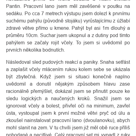
Pantin. Pracovní lano jsem měl zavěšené v poutku na
sedáku. Po cca 7 metrech výstupu jsem dolezl k prvnímu
suchému pahýlu (původně stojáku) vyrůstajícímu z úžlabí
zdravé větve přímo u kmene. Pahýl byl asi 1m dlouhý a
průměru 10cm. Suchar jsem ukopnul a z dutiny pod tímto
pahýlem se začaly rojit včely. To jsem si uvědomil po
prvních několika bodnutích.
Následoval sled pudových reakcí a paniky. Snaha setřást
a zaplašit včely mlácením rukou kolem sebe se ukázala
být zbytečná. Když jsem si situaci konečně naplno
uvědomil a donutil nějakým způsobem hlavu zase
racionálně přemýšlet, dokázal jsem se přinutit pouze ke
sledu logických a naučených kroků. Snažil jsem se
ignorovat včely a bolest, přivřel oči na minimum, zavřel
ústa, vystoupal jsem k první možné větvi pryč od úlu a
zkoušel nainstalovat pracovní lano (dvoulanovku), abych
mohl slanit na zem. V tu chvíli jsem již měl obě ruce příliš
pobodané a necitlivé. Celý pracovní set mi vypadl z ruky