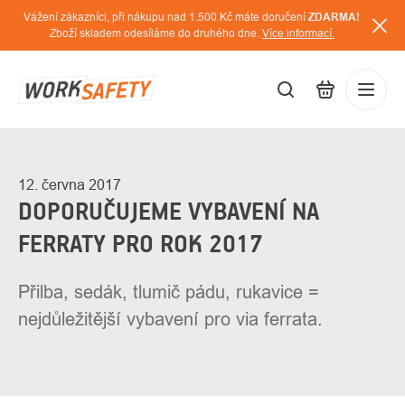
Přejít
Vážení zákazníci, při nákupu nad 1.500 Kč máte doručení
ZDARMA!
na
Zboží skladem odesíláme do druhého dne.
Více informací.
obsah
CZK
Přihláš
/
12. června 2017
DOPORUČUJEME VYBAVENÍ NA
FERRATY PRO ROK 2017
Přilba, sedák, tlumič pádu, rukavice =
nejdůležitější vybavení pro via ferrata.