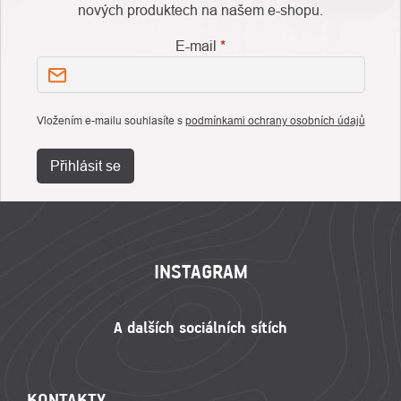
nových produktech na našem e-shopu.
E-mail
Vložením e-mailu souhlasíte s
podmínkami ochrany osobních údajů
Přihlásit se
ZÁPATÍ
INSTAGRAM
KONTAKTY