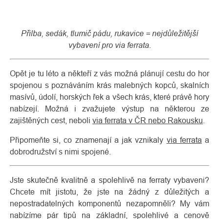
Přilba, sedák, tlumič pádu, rukavice = nejdůležitější
vybavení pro via ferrata.
Opět je tu léto a někteří z vás možná plánují cestu do hor
spojenou s poznáváním krás malebných kopců, skalních
masívů, údolí, horských řek a všech krás, které právě hory
nabízejí. Možná i zvažujete výstup na některou ze
zajištěných cest, neboli
via ferrata v ČR nebo Rakousku
.
O
Kontakty
nás
Připomeňte si, co znamenají a jak vznikaly
via ferrata
a
dobrodružství s nimi spojené.
Jste skutečně kvalitně a spolehlivě na ferraty vybaveni?
Chcete mít jistotu, že jste na žádný z důležitých a
nepostradatelných komponentů nezapomněli? My vám
nabízíme pár tipů na základní, spolehlivé a cenově