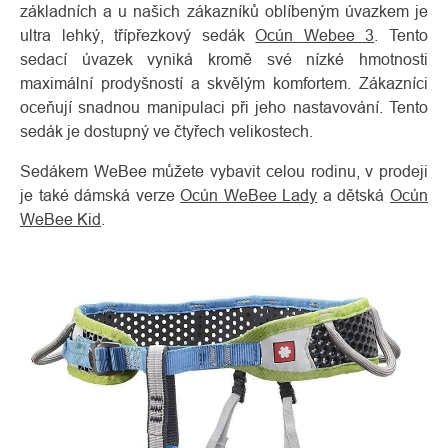
základních a u našich zákazníků oblíbeným úvazkem je
ultra lehký, třípřezkový sedák
Ocún Webee 3
. Tento
sedací úvazek vyniká kromě své nízké hmotnosti
maximální prodyšností a skvělým komfortem. Zákazníci
oceňují snadnou manipulaci při jeho nastavování. Tento
sedák je dostupný ve čtyřech velikostech.
Sedákem WeBee můžete vybavit celou rodinu, v prodeji
je také dámská verze
Ocún WeBee Lady
a dětská
Ocún
WeBee Kid
.