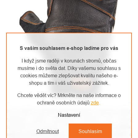
S vaším souhlasem e-shop ladíme pro vás
I když jsme raději v korunách stromů, občas
musíme i do světa dat. Díky vašemu souhlasu s
cookies můžeme zlepšovat kvalitu našeho e-
shopu a tím i váš uživatelský zážitek.
Chcete vědět víc? Mrkněte na naše informace o
ochraně osobních údajů
zde
.
Pro ty, kteří si nechtějí vybírat jednotlivé vybavení zvlášť,
Nastavení
nabízíme skvěle sestavený rozšířený set určený
speciálně pro via ferrata. Ten obsahuje
sportovní přilbu,
Odmítnout
Souhlasím
sedací a hrudní úvazek a samozřejmě tlumič pádu s