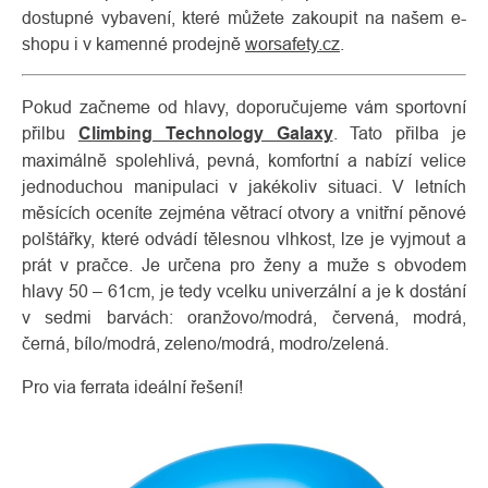
dostupné vybavení, které můžete zakoupit na našem e-
shopu i v kamenné prodejně
worsafety.cz
.
Pokud začneme od hlavy, doporučujeme vám sportovní
přilbu
Climbing Technology Galaxy
. Tato přilba je
maximálně spolehlivá, pevná, komfortní a nabízí velice
jednoduchou manipulaci v jakékoliv situaci. V letních
měsících oceníte zejména větrací otvory a vnitřní pěnové
polštářky, které odvádí tělesnou vlhkost, lze je vyjmout a
prát v pračce. Je určena pro ženy a muže s obvodem
hlavy 50 – 61cm, je tedy vcelku univerzální a je k dostání
v sedmi barvách: oranžovo/modrá, červená, modrá,
černá, bílo/modrá, zeleno/modrá, modro/zelená.
Pro via ferrata ideální řešení!