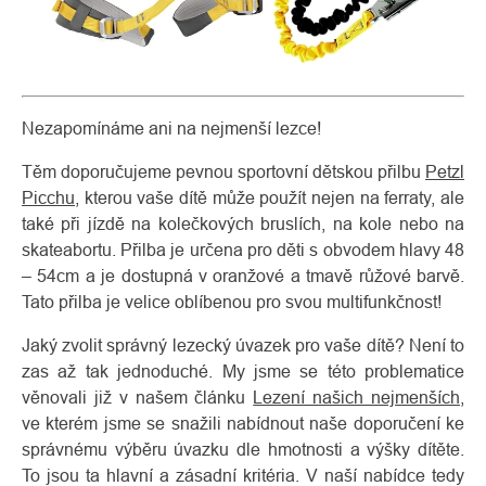
Nezapomínáme ani na nejmenší lezce!
Těm doporučujeme pevnou sportovní dětskou přilbu
Petzl
Picchu
, kterou vaše dítě může použít nejen na ferraty, ale
také při jízdě na kolečkových bruslích, na kole nebo na
skateabortu. Přilba je určena pro děti s obvodem hlavy 48
– 54cm a je dostupná v oranžové a tmavě růžové barvě.
Tato přilba je velice oblíbenou pro svou multifunkčnost!
Jaký zvolit správný lezecký úvazek pro vaše dítě? Není to
zas až tak jednoduché. My jsme se této problematice
věnovali již v našem článku
Lezení našich nejmenších
,
ve kterém jsme se snažili nabídnout naše doporučení ke
správnému výběru úvazku dle hmotnosti a výšky dítěte.
To jsou ta hlavní a zásadní kritéria. V naší nabídce tedy