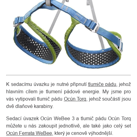
K sedacímu úvazku je nutné připnutí
tlumiče pádu
, jehož
hlavním cílem je tlumení pádové energie. My jsme pro
vás vytipovali tlumič pádu
Ocún Torq
, jehož součástí jsou
dvě dlaňové karabiny.
Sedací úvazek Ocún WeBee 3 a tlumič pádu Ocún Torq
můžete u nás zakoupit jednotlivě, ale také jako celý set
Ocún Ferrata WeBee
, který je cenově výhodnější.