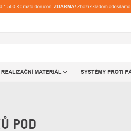
ad 1.500 Kč máte doručení
ZDARMA!
Zboží skladem odesíláme
REALIZAČNÍ MATERIÁL
SYSTÉMY PROTI P
KŮ POD