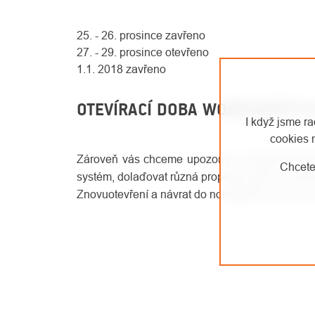
25. - 26. prosince zavřeno
27. - 29. prosince otevřeno
1.1. 2018 zavřeno
OTEVÍRACÍ DOBA WORKSAFETY.C
I když jsme r
cookies 
Zároveň vás chceme upozornit, že
od 2.1. do 
Chcete
systém, dolaďovat různá propojení apod. V těc
Znovuotevření a návrat do normálního provozu o