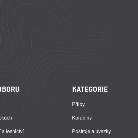
OBORU
KATEGORIE
Přilby
škách
Karabiny
 a lesnictví
Postroje a úvazky