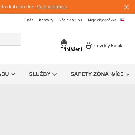
 do druhého dne.
Více informací.
O nás
Kontakty
Vše o nákupu
Moje objednávka
Prázdný košík
Nákupní košík
Přihlášení
ÁDU
SLUŽBY
SAFETY ZÓNA
VÍCE