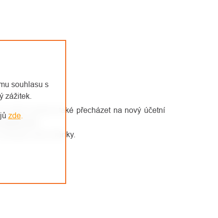
emu souhlasu s
 zážitek.
éto době budeme také přecházet na nový účetní
ajů
zde
.
expedovat
!
 sledujte naše stránky.