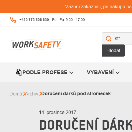
Přejít
Vážení zákazníci, při nákupu n
na
obsah
+420 773 606 630
Hledat
PODLE PROFESE
VYBAVENÍ
Doručení dárků pod stromeček
Domů
Archiv
14. prosince 2017
DORUČENÍ DÁR