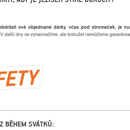
obdrželi své objednané dárky včas pod stromeček, je nut
). V další dny se vynasnažíme, ale bohužel nemůžeme garantov
CZ BĚHEM SVÁTKŮ: