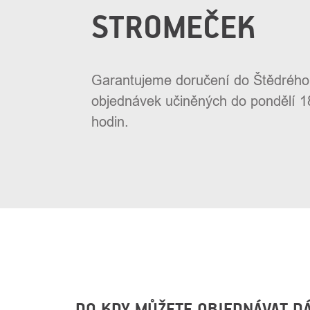
STROMEČEK
Garantujeme doručení do Štědrého
objednávek učiněných do pondělí 1
hodin.
DO KDY MŮŽETE OBJEDNÁVAT DÁR