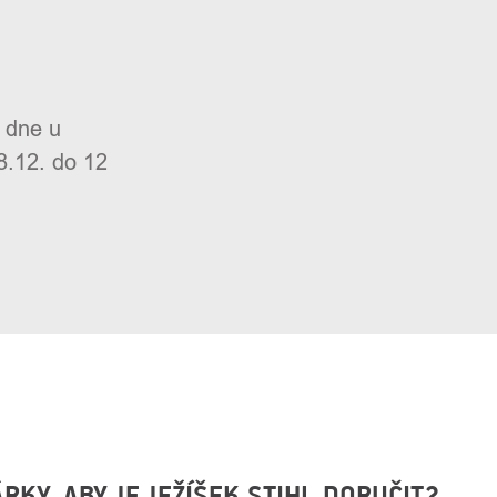
 dne u
8.12. do 12
KY, ABY JE JEŽÍŠEK STIHL DORUČIT?