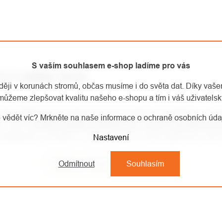
S vaším souhlasem e-shop ladíme pro vás
Z V LEDNU 2018:
aději v korunách stromů, občas musíme i do světa dat. Díky vaš
můžeme zlepšovat kvalitu našeho e-shopu a tím i váš uživatelský
14.1. 2018
bude probíhat inventura skladu worksafety.cz. V t
 vědět víc? Mrkněte na naše informace o ochraně osobních úd
hto dnech
budeme přijímat objednávky, ovšem nebudeme je 
čekáváme v pondělí 15. ledna, může se však zadařit dřív, proto
Nastavení
Odmítnout
Souhlasím
Předchozí článek
Další článek