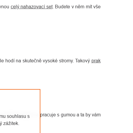
ovnou
celý nahazovací set
. Budete v něm mít vše
věle hodí na skutečně vysoké stromy. Takový
prak
i používání praku se pracuje s gumou a ta by vám
emu souhlasu s
 zážitek.