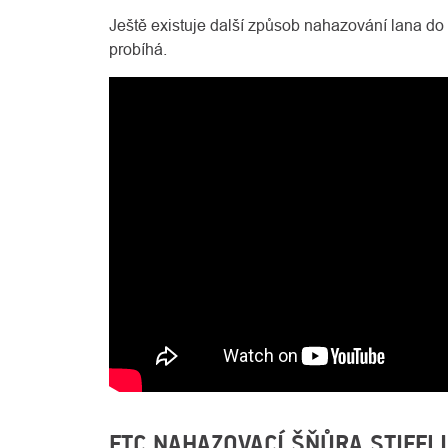
Ještě existuje další způsob nahazování lana do 
probíhá.
FTC NAHAZOVACÍ ŠŇŮRA STIFFL