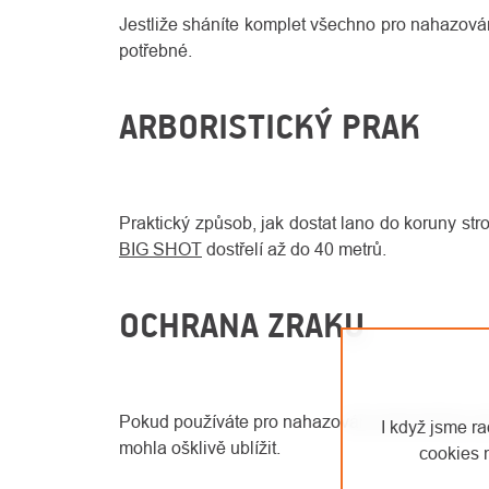
Jestliže sháníte komplet všechno pro nahazován
potřebné.
ARBORISTICKÝ PRAK
Praktický způsob, jak dostat lano do koruny st
BIG SHOT
dostřelí až do 40 metrů.
OCHRANA ZRAKU
Pokud používáte pro nahazování arboristický pra
I když jsme r
mohla ošklivě ublížit.
cookies 