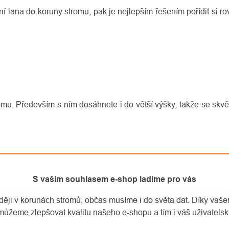
í lana do koruny stromu, pak je nejlepším řešením pořídit si r
romu. Především s ním dosáhnete i do větší výšky, takže se sk
S vaším souhlasem e-shop ladíme pro vás
k, určitě si chraňte zrak a hlavu, nejlépe brýlemi a helmou. Př
aději v korunách stromů, občas musíme i do světa dat. Díky vaš
můžeme zlepšovat kvalitu našeho e-shopu a tím i váš uživatelský