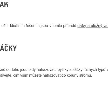
VAK
ožit. Ideálním řešením jsou v tomto případě
cívky a úložný v
SÁČKY
ě od toho jsou tady nahazovací pytlíky a sáčky různých typů. A
dívejte,
čím vším můžete nahazovat do koruny stromu
.