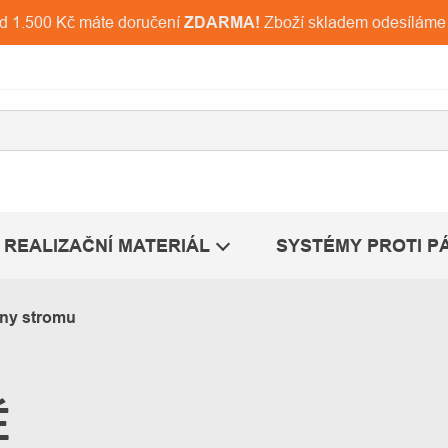
ad 1.500 Kč máte doručení
ZDARMA!
Zboží skladem odesíláme
REALIZAČNÍ MATERIÁL
SYSTÉMY PROTI P
uny stromu
É