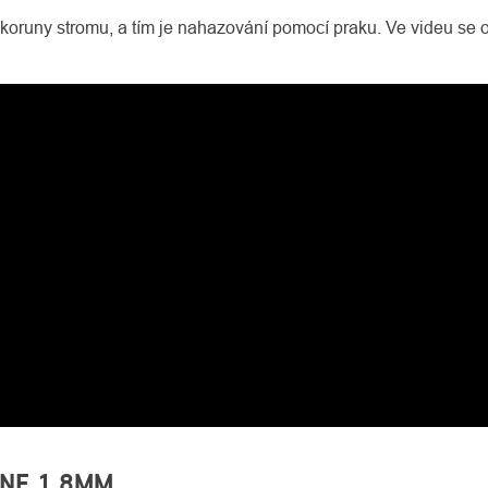
koruny stromu, a tím je nahazování pomocí praku. Ve videu se o
INE 1,8MM