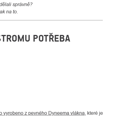
udělali správně?
ak na to.
 STROMU POTŘEBA
ko vyrobeno z pevného Dyneema vlákna
, které je