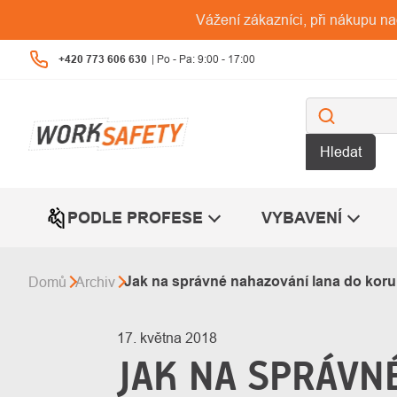
Přejít
Vážení zákazníci, při nákupu n
na
obsah
+420 773 606 630
Hledat
PODLE PROFESE
VYBAVENÍ
Jak na správné nahazování lana do kor
Domů
Archiv
17. května 2018
JAK NA SPRÁVN