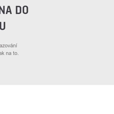
NA DO
U
hazování
k na to.