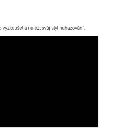
 vyzkoušet a nalézt svůj styl nahazování.