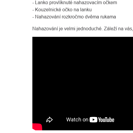
- Lanko provlíknuté nahazovacím očkem
- Kouzelnické očko na lanku
- Nahazování rozkročmo dvěma rukama
Nahazování je velmi jednoduché. Záleží na vás,