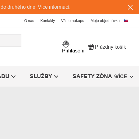
 do druhého dne.
Více informací.
O nás
Kontakty
Vše o nákupu
Moje objednávka
Prázdný košík
Nákupní košík
Přihlášení
ÁDU
SLUŽBY
SAFETY ZÓNA
VÍCE