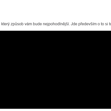
 který způsob vám bude nejpohodlnější. Jde především o to si to