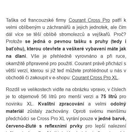
Taška od francouzské firmy
Courant Cross Pro
patří k
velmi oblíbeným u záchranářů a jejich jednotek, ale čím
dál více se těší oblibě stromolezců a vejškařů. Proč?
Protože
se jedná o pevnou tašku s pruhy (tedy i
baťohu), kterou otevřete a veškeré vybavení máte jak
na dlani
. Vše je přehledně vyrovnáno a při ruce,
okamžitě připravené pro použití. Courant právě přichází s
větší verzí, kterou si již teď můžete prohlédnout u nás v
O
obchodě či zakoupit v e-shopu:
Courant Cross Pro XL
.
Kontakty
nás
Rozdíl ve velikostech vidíte na obrázku vpravo, v číslech
je to objemově 56 litrů pro menší verzi a
75 litrů
pro
novinku XL.
Kvalitní zpracování
a velmi
odolný
materiál
zůstaly zachovány. Oproti svému menšímu
předchůdci se Cross Pro XL vyrání pouze
v jedné barvě,
červeno-žluté s reflexními prvky
pro lepší nalezení