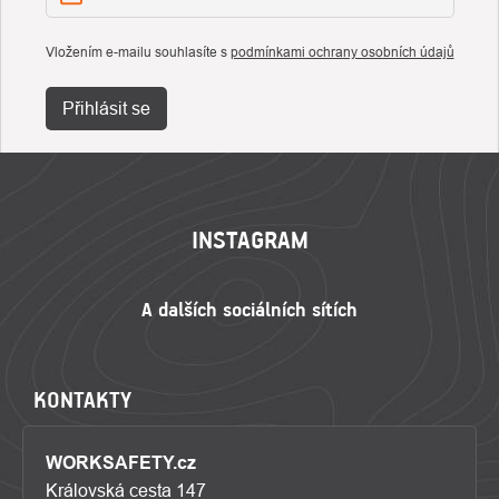
Vložením e-mailu souhlasíte s
podmínkami ochrany osobních údajů
Přihlásit se
ZÁPATÍ
INSTAGRAM
KONTAKTY
WORKSAFETY.cz
Královská cesta 147