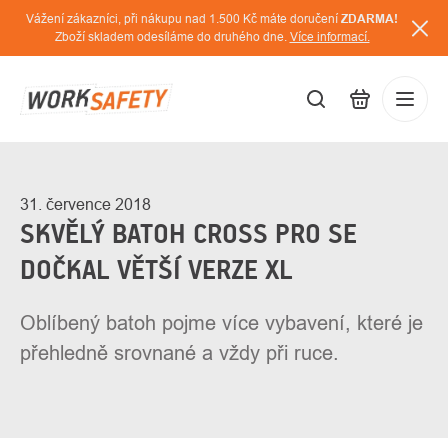
Přejít
Vážení zákazníci, při nákupu nad 1.500 Kč máte doručení
ZDARMA!
na
Zboží skladem odesíláme do druhého dne.
Více informací.
obsah
CZK
Přihláš
/
31. července 2018
SKVĚLÝ BATOH CROSS PRO SE
DOČKAL VĚTŠÍ VERZE XL
Oblíbený batoh pojme více vybavení, které je
přehledně srovnané a vždy při ruce.