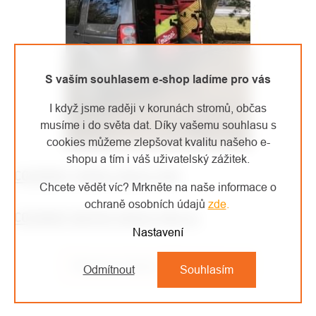
S vaším souhlasem e-shop ladíme pro vás
I když jsme raději v korunách stromů, občas
musíme i do světa dat. Díky vašemu souhlasu s
cookies můžeme zlepšovat kvalitu našeho e-
shopu a tím i váš uživatelský zážitek.
COURANT TAŠKA CROSS PRO
Chcete vědět víc? Mrkněte na naše informace o
ochraně osobních údajů
zde
.
COURANT BATOH CROSS PRO XL
Nastavení
Předchozí článek
Další článek
Odmítnout
Souhlasím