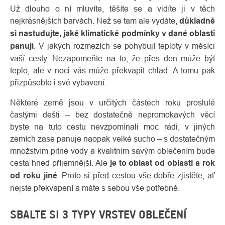
Už dlouho o ní mluvíte, těšíte se a vidíte ji v těch
nejkrásnějších barvách. Než se tam ale vydáte,
důkladně
si nastudujte, jaké klimatické podmínky v dané oblasti
panují
. V jakých rozmezích se pohybují teploty v měsíci
vaší cesty. Nezapomeňte na to, že přes den může být
teplo, ale v noci vás může překvapit chlad. A tomu pak
přizpůsobte i své vybavení.
Některé země jsou v určitých částech roku proslulé
častými dešti – bez dostatečně nepromokavých věcí
byste na tuto cestu nevzpomínali moc rádi, v jiných
zemích zase panuje naopak velké sucho – s dostatečným
množstvím pitné vody a kvalitním savým oblečením bude
cesta hned příjemnější. Ale
je to oblast od oblasti a rok
od roku jiné
. Proto si před cestou vše dobře zjistěte, ať
nejste překvapení a máte s sebou vše potřebné.
SBALTE SI 3 TYPY VRSTEV OBLEČENÍ