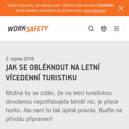
Přejít
Vážení zákazníci, při nákupu nad 1.500 Kč máte doručení
ZDARMA!
na
Zboží skladem odesíláme do druhého dne.
Více informací.
obsah
CZK
Přihláš
/
2. srpna 2018
JAK SE OBLÉKNOUT NA LETNÍ
VÍCEDENNÍ TURISTIKU
Možná by se zdálo, že na letní turistickou
dovolenou nepotřebujete téměř nic, je přece
horko. Ale není to tak úplně pravda. Buďte na
přírodu připraveni!