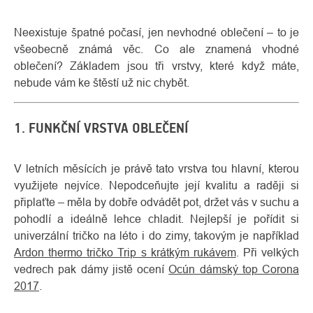
Neexistuje špatné počasí, jen nevhodné oblečení – to je
všeobecně známá věc. Co ale znamená vhodné
oblečení? Základem jsou tři vrstvy, které když máte,
nebude vám ke štěstí už nic chybět.
1. FUNKČNÍ VRSTVA OBLEČENÍ
V letních měsících je právě tato vrstva tou hlavní, kterou
využijete nejvíce. Nepodceňujte její kvalitu a raději si
připlaťte – měla by dobře odvádět pot, držet vás v suchu a
pohodlí a ideálně lehce chladit. Nejlepší je pořídit si
univerzální tričko na léto i do zimy, takovým je například
Ardon thermo tričko Trip s krátkým rukávem
. Při velkých
vedrech pak dámy jistě ocení
Ocún dámský top Corona
2017
.