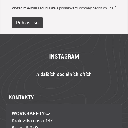
Vložením e-mailu souhlasíte s
podmínkami ochrany osobních údajů
Přihlásit se
ZÁPATÍ
INSTAGRAM
KONTAKTY
WORKSAFETY.cz
Královská cesta 147
Kolín, 280 02