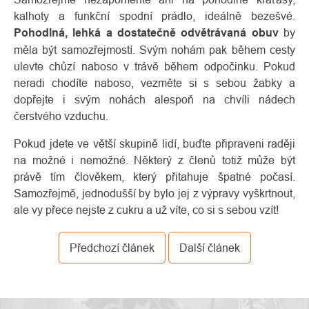
kalhoty a funkční spodní prádlo, ideálně bezešvé.
Pohodlná, lehká a dostatečně odvětrávaná obuv
by
měla být samozřejmostí. Svým nohám pak během cesty
ulevte chůzí naboso v trávě během odpočinku. Pokud
neradi chodíte naboso, vezměte si s sebou žabky a
dopřejte i svým nohách alespoň na chvíli nádech
čerstvého vzduchu.
Pokud jdete ve větší skupině lidí, buďte připraveni raději
na možné i nemožné. Některý z členů totiž může být
právě tím člověkem, který přitahuje špatné počasí.
Samozřejmě, jednodušší by bylo jej z výpravy vyškrtnout,
ale vy přece nejste z cukru a už víte, co si s sebou vzít!
Předchozí článek
Další článek