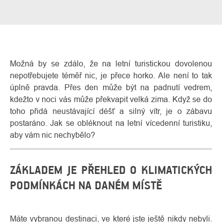
Možná by se zdálo, že na letní turistickou dovolenou
nepotřebujete téměř nic, je přece horko. Ale není to tak
úplně pravda. Přes den může být na padnutí vedrem,
kdežto v noci vás může překvapit velká zima. Když se do
toho přidá neustávající déšť a silný vítr, je o zábavu
postaráno. Jak se obléknout na letní vícedenní turistiku,
O
Kontakty
aby vám nic nechybělo?
nás
ZÁKLADEM JE PŘEHLED O KLIMATICKÝCH
PODMÍNKÁCH NA DANÉM MÍSTĚ
Máte vybranou destinaci, ve které jste ještě nikdy nebyli.