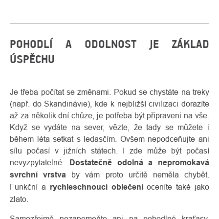
POHODLÍ A ODOLNOST JE ZÁKLAD
ÚSPĚCHU
Je třeba počítat se změnami. Pokud se chystáte na treky
(např. do Skandinávie), kde k nejbližší civilizaci dorazíte
až za několik dní chůze, je potřeba být připraveni na vše.
Když se vydáte na sever, vězte, že tady se můžete i
během léta setkat s ledasčím. Ovšem nepodceňujte ani
sílu počasí v jižních státech. I zde může být počasí
nevyzpytatelné.
Dostatečně odolná a nepromokavá
svrchní vrstva
by vám proto určitě neměla chybět.
Funkční a
rychleschnoucí oblečení
oceníte také jako
zlato.
Samozřejmě nezapomeňte ani na pohodlné kraťasy,