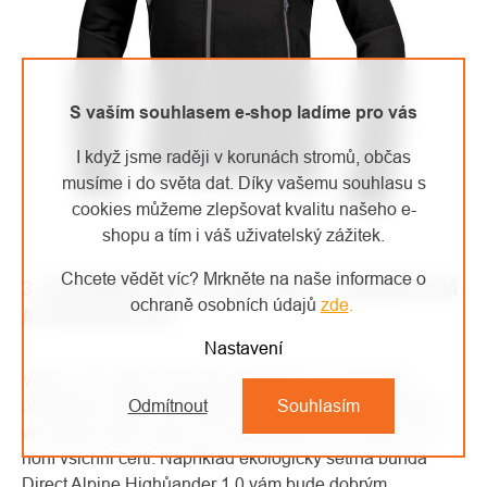
S vaším souhlasem e-shop ladíme pro vás
I když jsme raději v korunách stromů, občas
musíme i do světa dat. Díky vašemu souhlasu s
cookies můžeme zlepšovat kvalitu našeho e-
shopu a tím i váš uživatelský zážitek.
Chcete vědět víc? Mrkněte na naše informace o
3. OCHRANNÁ VRSTVA OBLEČENÍ – VODĚODOLNÁ
ochraně osobních údajů
zde
.
A VĚTRUODOLNÁ
Nastavení
Voda a vítr nemusí být vaši nepřátelé. Se správným
oblečením, které je dostatečně nepromokavé a obstojí i
Odmítnout
Souhlasím
ve velkém větru, skoro ani nepoznáte, že se kolem vás
honí všichni čerti. Například ekologicky šetrná bunda
Direct Alpine Highůander 1.0
vám bude dobrým