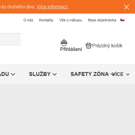
 do druhého dne.
Více informací.
O nás
Kontakty
Vše o nákupu
Moje objednávka
Prázdný košík
Nákupní košík
Přihlášení
ÁDU
SLUŽBY
SAFETY ZÓNA
VÍCE