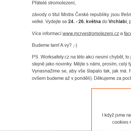
Přátelé stromolezení,
závody o titul Mistra České republiky jsou třeš
velké. Vydejte se
24. - 26. května
do
Vrchlabí
, 
Více informací
www.mcrvestromolezeni.cz
a
fa
Budeme tam! A vy? ;-)
PS. Worksafety.cz na této akci nesmí chybět, to 
stejně jako novinky. Mějte s námi, prosím, celý
Vynasnažíme se, aby vše šlapalo tak, jak má.
ovšem budeme až v pondělí). Děkujeme za poc
I když jsme r
cookies 