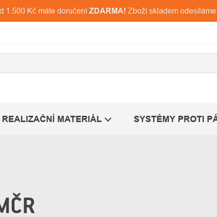
ad 1.500 Kč máte doručení
ZDARMA!
Zboží skladem odesíláme
REALIZAČNÍ MATERIÁL
SYSTÉMY PROTI P
 MČR