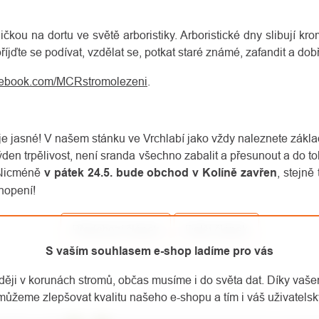
ničkou na dortu ve světě arboristiky. Arboristické dny slibují
příjďte se podívat, vzdělat se, potkat staré známé, zafandit a dob
cebook.com/MCRstromolezeni
.
je jasné! V našem stánku ve Vrchlabí jako vždy naleznete základ
 týden trpělivost, není sranda všechno zabalit a přesunout a do
 Nicméně
v pátek 24.5. bude obchod v Kolíně zavřen
, stejně
hopení!
Předchozí článek
Další článek
S vaším souhlasem e-shop ladíme pro vás
aději v korunách stromů, občas musíme i do světa dat. Díky vaš
můžeme zlepšovat kvalitu našeho e-shopu a tím i váš uživatelský