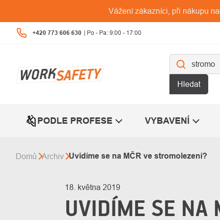
Přejít
Vážení zákazníci, při nákupu n
na
obsah
+420 773 606 630
Hledat
PODLE PROFESE
VYBAVENÍ
Uvidíme se na MČR ve stromolezení?
Domů
Archiv
18. května 2019
UVIDÍME SE NA