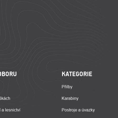
OBORU
KATEGORIE
Přilby
škách
Karabiny
 a lesnictví
Postroje a úvazky