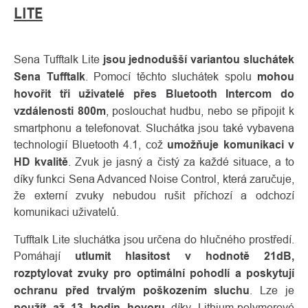
LITE
Sena Tufftalk Lite
jsou jednodušší variantou sluchátek
Sena Tufftalk
. Pomocí těchto sluchátek spolu
mohou
hovořit tři uživatelé přes Bluetooth Intercom do
vzdálenosti 800m
, poslouchat hudbu, nebo se připojit k
smartphonu a telefonovat. Sluchátka jsou také vybavena
technologií Bluetooth 4.1, což
umožňuje komunikaci v
HD kvalitě
. Zvuk je jasný a čistý za každé situace, a to
díky funkci Sena Advanced Noise Control, která zaručuje,
že externí zvuky nebudou rušit příchozí a odchozí
komunikaci uživatelů.
Tufftalk Lite sluchátka jsou určena do hlučného prostředí.
Pomáhají
utlumit hlasitost v hodnotě 21dB,
rozptylovat zvuky pro optimální pohodlí a poskytují
ochranu před trvalým poškozením sluchu
. Lze je
použít až 13 hodin hovoru
díky Lithium-polymerové