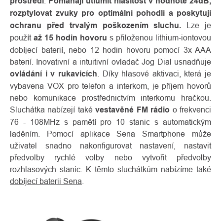
prostředí
.
Pomáhají utlumit hlasitost v hodnotě 24dB,
rozptylovat zvuky pro optimální pohodlí a poskytují
ochranu před trvalým poškozením sluchu.
Lze je
použít
až 15 hodin hovoru
s přiloženou lithium-iontovou
dobíjecí baterií, nebo 12 hodin hovoru pomocí 3x AAA
baterií. Inovativní a intuitivní ovladač Jog Dial usnadňuje
ovládání i v rukavicích
. Díky hlasové aktivaci, která je
vybavena VOX pro telefon a interkom, je příjem hovorů
nebo komunikace prostřednictvím interkomu hračkou.
Sluchátka nabízejí také
vestavěné FM rádio
o frekvenci
76 - 108MHz s pamětí pro 10 stanic s automatickým
laděním. Pomocí aplikace Sena Smartphone může
uživatel snadno nakonfigurovat nastavení, nastavit
předvolby rychlé volby nebo vytvořit předvolby
rozhlasových stanic. K těmto sluchátkům nabízíme také
dobíjecí baterii Sena
.