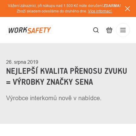
Přejít
Vážení zákazníci, při nákupu nad 1.500 Kč máte doručení
ZDARMA!
na
Zboží skladem odesíláme do druhého dne.
Více informací.
obsah
CZK
Přihláš
/
26. srpna 2019
NEJLEPŠÍ KVALITA PŘENOSU ZVUKU
= VÝROBKY ZNAČKY SENA
Výrobce interkomů nově v nabídce.