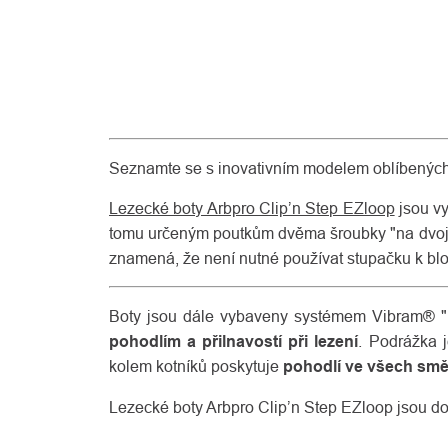
Seznamte se s inovativním modelem oblíbených
Lezecké boty Arbpro Clip’n Step EZloop
jsou vy
tomu určeným poutkům dvěma šroubky "na dvoj
znamená, že není nutné používat stupačku k bl
Boty jsou dále vybaveny systémem Vibram® "Pep
pohodlím a přilnavostí při lezení
. Podrážka 
kolem kotníků poskytuje
pohodlí ve všech sm
Lezecké boty Arbpro Clip’n Step EZloop jsou do