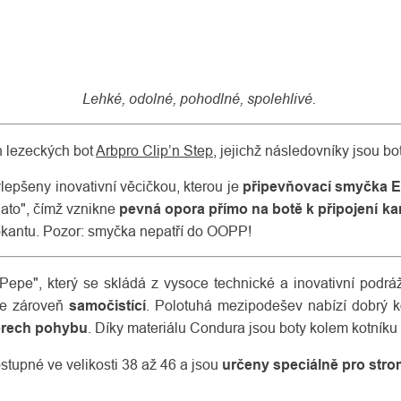
Lehké, odolné, pohodlné, spolehlivé.
 lezeckých bot
Arbpro Clip’n Step
, jejichž následovníky jsou b
lepšeny inovativní věcičkou, kterou je
připevňovací smyčka E
ato", čímž vznikne
pevná opora přímo na botě k připojení k
okantu. Pozor: smyčka nepatří do OOPP!
e", který se skládá z vysoce technické a inovativní podrážk
je zároveň
samočistící
. Polotuhá mezipodešev nabízí dobrý ko
ěrech pohybu
. Díky materiálu Condura jsou boty kolem kotníku
stupné ve velikosti 38 až 46 a jsou
určeny speciálně pro stro