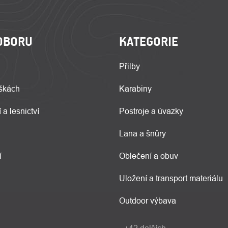
OBORU
KATEGORIE
Přilby
škách
Karabiny
 a lesnictví
Postroje a úvazky
Lana a šnůry
í
Oblečení a obuv
Uložení a transport materiálu
Outdoor výbava