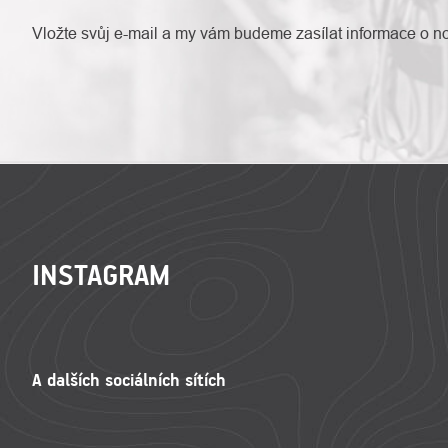
Vložte svůj e-mail a my vám budeme zasílat informace o 
ZÁPATÍ
INSTAGRAM