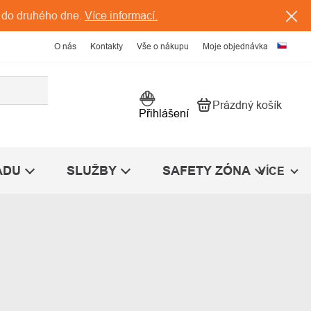
 do druhého dne.
Více informací.
O nás
Kontakty
Vše o nákupu
Moje objednávka
Prázdný košík
Nákupní košík
Přihlášení
ÁDU
SLUŽBY
SAFETY ZÓNA
VÍCE