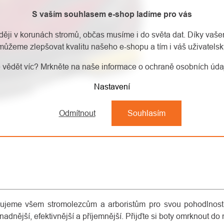
S vaším souhlasem e-shop ladíme pro vás
aději v korunách stromů, občas musíme i do světa dat. Díky vaš
můžeme zlepšovat kvalitu našeho e-shopu a tím i váš uživatelský
 vědět víc? Mrkněte na naše informace o ochraně osobních úd
Nastavení
Odmítnout
Souhlasím
čujeme všem stromolezcům a arboristům pro svou pohodlnost,
adnější, efektivnější a příjemnější. Přijďte si boty omrknout do