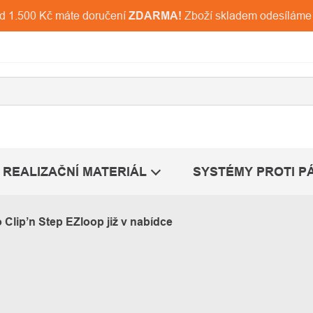
ad 1.500 Kč máte doručení
ZDARMA!
Zboží skladem odesíláme
REALIZAČNÍ MATERIÁL
SYSTÉMY PROTI P
Clip’n Step EZloop již v nabídce