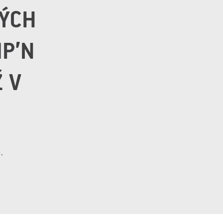
ÝCH
IP’N
Ž V
.