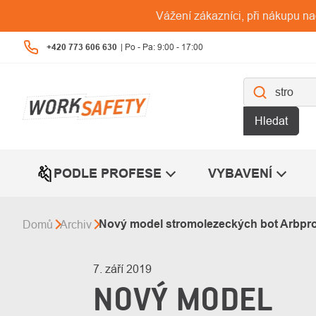
Přejít
Vážení zákazníci, při nákupu n
na
obsah
+420 773 606 630
Hledat
PODLE PROFESE
VYBAVENÍ
Nový model stromolezeckých bot Arbpro 
Domů
Archiv
7. září 2019
NOVÝ MODEL