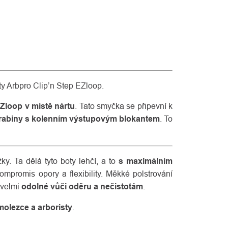
oty Arbpro Clip’n Step EZloop.
Zloop v místě nártu
. Tato smyčka se připevní k
arabiny s kolenním výstupovým blokantem
. To
y. Ta dělá tyto boty lehčí, a to
s maximálním
mpromis opory a flexibility. Měkké polstrování
 velmi
odolné vůči oděru a nečistotám
.
molezce a arboristy
.