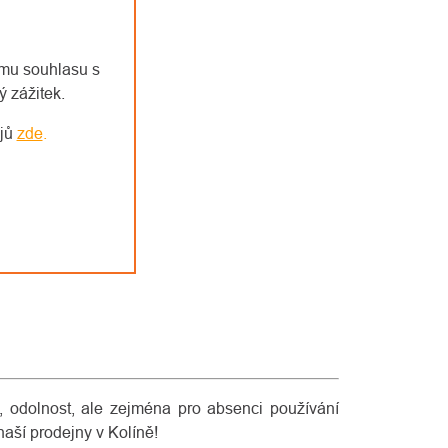
emu souhlasu s
 zážitek.
ajů
zde
.
 odolnost, ale zejména pro absenci používání
 naší prodejny v Kolíně!