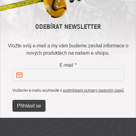
ODEBÍRAT NEWSLETTER
Vložte svůj e-mail a my vám budeme zasílat informace o
nových produktech na našem e-shopu.
E-mail
Vložením e-mailu souhlasíte s
podmínkami ochrany osobních údajů
Přihlásit se
ZÁPATÍ