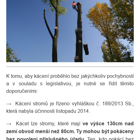
K tomu, aby kácení proběhlo bez jakýchkoliv pochybností
a v souladu s legislativou, je nutné se řídit těmito
doporučeními:
→ Kácení stromů je řízeno vyhláškou č. 189/2013 Sb.,
která nabyla účinnosti listopadu 2014.
→ Kácet lze stromy, které mají
ve výšce 130cm nad
zemí obvod menší než 80cm. Ty mohou být pokáceny
bez povolení příslušného úřadu
. Ten, kdo pokácí bez