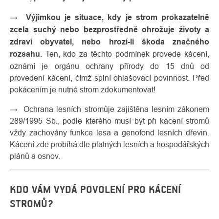
→
Výjimkou je situace, kdy je strom prokazatelně
zcela suchý nebo bezprostředně ohrožuje životy a
zdraví obyvatel, nebo hrozí-li škoda značného
rozsahu.
Ten, kdo za těchto podmínek provede kácení,
oznámí je orgánu ochrany přírody do 15 dnů od
provedení kácení, čímž splní ohlašovací povinnost. Před
pokácením je nutné strom zdokumentovat!
→ Ochrana lesních stromůje zajištěna lesním zákonem
289/1995 Sb., podle kterého musí být při kácení stromů
vždy zachovány funkce lesa a genofond lesních dřevin.
Kácení zde probíhá dle platných lesních a hospodářských
plánů a osnov.
KDO VÁM VYDÁ POVOLENÍ PRO KÁCENÍ
STROMŮ?