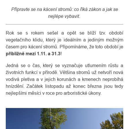
Připravte se na kácení stromů: co říká zákon a jak se
nejlépe vybavit.
Rok se s rokem sešel a opět se blíží tzv. období
vegetačního klidu, který je ideálním a jediným možným
časem pro kácení stromů. Připomínáme, že toto období je
přibližně mezi 1.11. a 31.3
!
Jedná se o čas, který se vyznačuje utlumením růstu a
životních funkcí v přírodě. Většina stromů už netvoří nová
O
Kontakty
vodivá pletiva a v jejich korunách a kmenech neprobíhá
nás
hnízdění. Začátek listopadu až konec března jsou tedy
nejlepšími měsíci v roce pro arboristické úkony.