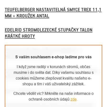
TEUFELBERGER NASTAVITELNÁ SMYCE TREX 11,1
MM + KROUŽEK ANTAL
EDELRID STROMOLEZECKÉ STUPAČKY TALON
KRÁTKÉ HROTY
PROTOS INTEGRAL PŘILBA ARBORIST S
MAGNETICKÝM PÁSKEM
S vaším souhlasem e-shop ladíme pro vás
I když jsme raději v korunách stromů, občas
TEUFELBERGER KOTEVNÍ SMYCE TREX 15,9 MM +
musíme i do světa dat. Díky vašemu souhlasu s
KROUŽEK ANTAL
cookies můžeme zlepšovat kvalitu našeho e-
shopu a tím i váš uživatelský zážitek.
SILKY RUČNÍ PILA SUGOI 420-6.5
Chcete vědět víc? Mrkněte na naše informace o
ochraně osobních údajů
zde
.
STEIN BEZPEČNOSTNÍ SMYCE NA MOTOROVOU