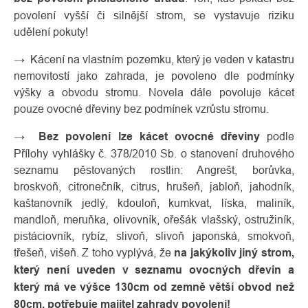
povolení vyšší či silnější strom, se vystavuje riziku
udělení pokuty!
→ Kácení na vlastním pozemku, který je veden v katastru
nemovitostí jako zahrada, je povoleno dle podmínky
výšky a obvodu stromu. Novela dále povoluje kácet
pouze ovocné dřeviny bez podmínek vzrůstu stromu.
→
Bez povolení lze kácet ovocné dřeviny
podle
Přílohy vyhlášky č. 378/2010 Sb. o stanovení druhového
seznamu pěstovaných rostlin: Angrešt, borůvka,
broskvoň, citronečník, citrus, hrušeň, jabloň, jahodník,
kaštanovník jedlý, kdouloň, kumkvat, líska, maliník,
mandloň, meruňka, olivovník, ořešák vlašský, ostružiník,
pistáciovník, rybíz, slivoň, slivoň japonská, smokvoň,
třešeň, višeň. Z toho vyplývá, že
na jakýkoliv jiný strom,
který není uveden v seznamu ovocných dřevin a
který má ve výšce 130cm od zemně větší obvod než
80cm, potřebuje majitel zahrady povolení!