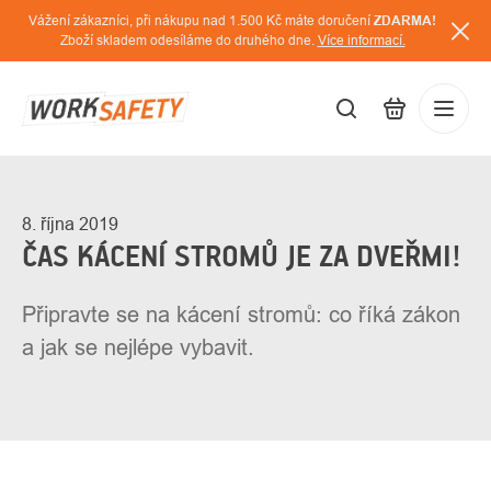
Přejít
Vážení zákazníci, při nákupu nad 1.500 Kč máte doručení
ZDARMA!
na
Zboží skladem odesíláme do druhého dne.
Více informací.
obsah
CZK
Přihláš
/
8. října 2019
ČAS KÁCENÍ STROMŮ JE ZA DVEŘMI!
Připravte se na kácení stromů: co říká zákon
a jak se nejlépe vybavit.