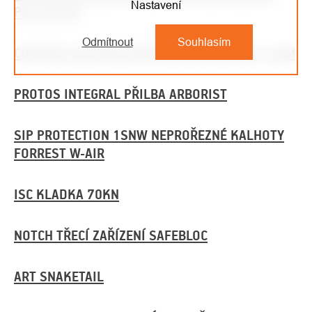
Nastavení
PILU ŽLUTÁ
Odmítnout
Souhlasím
COURANT KOTEVNÍ SMYCE YAGAN S OKEM 14 MM
PROTOS INTEGRAL PŘILBA ARBORIST
SIP PROTECTION 1SNW NEPROŘEZNÉ KALHOTY
FORREST W-AIR
ISC KLADKA 70KN
NOTCH TŘECÍ ZAŘÍZENÍ SAFEBLOC
ART SNAKETAIL