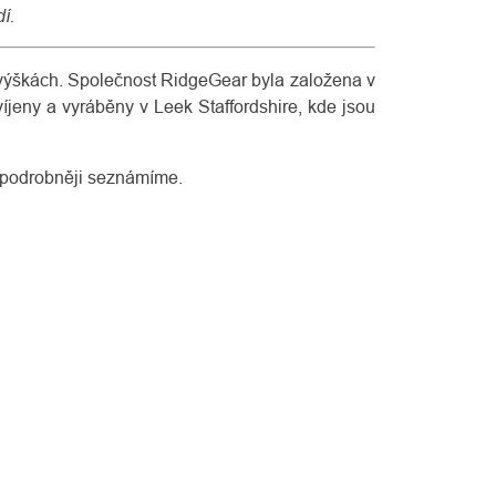
í.
 výškách. Společnost RidgeGear byla založena v
íjeny a vyráběny v Leek Staffordshire, kde jsou
í podrobněji seznámíme.