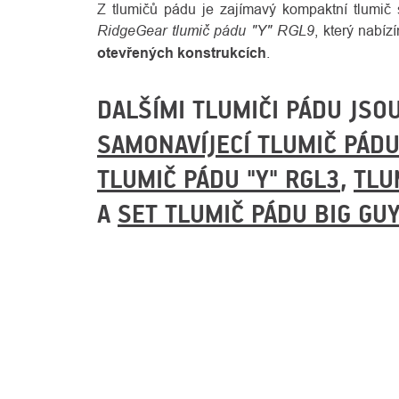
Z tlumičů pádu je zajímavý kompaktní tlumič 
RidgeGear tlumič pádu "Y" RGL9
, který nabí
otevřených konstrukcích
.
DALŠÍMI TLUMIČI PÁDU JSOU
SAMONAVÍJECÍ TLUMIČ PÁDU
TLUMIČ PÁDU "Y" RGL3
,
TLU
A
SET TLUMIČ PÁDU BIG GU