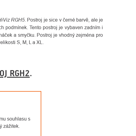
HiViz RGH5
. Postroj je sice v černé barvě, ale je
ch podmínek. Tento postroj je vybaven zadním i
áček a smyčku. Postroj je vhodný zejména pro
likosti S, M, L a XL.
OJ RGH2
.
emu souhlasu s
 zážitek.