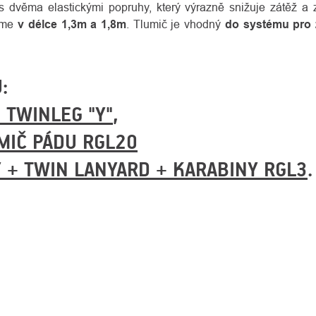
s dvěma elastickými popruhy, který výrazně snižuje zátěž a
zíme
v délce 1,3m a 1,8m
. Tlumič je vhodný
do systému pro 
:
 TWINLEG "Y"
,
MIČ PÁDU RGL20
Y + TWIN LANYARD + KARABINY RGL3
.