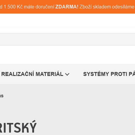
ad 1.500 Kč máte doručení
ZDARMA!
Zboží skladem odesíláme
REALIZAČNÍ MATERIÁL
SYSTÉMY PROTI P
ás
RITSKÝ