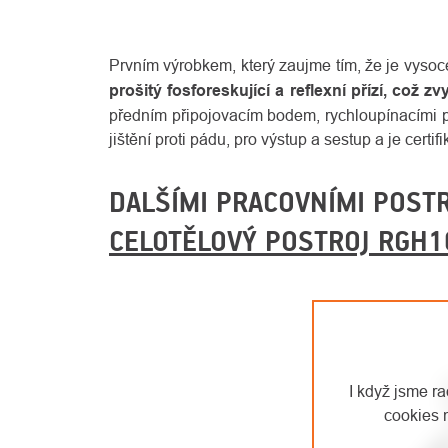
Prvním výrobkem, který zaujme tím, že je vysoce
prošitý fosforeskující a reflexní přízí, což z
předním připojovacím bodem, rychloupínacími
jištění proti pádu, pro výstup a sestup a je cert
DALŠÍMI PRACOVNÍMI POSTR
CELOTĚLOVÝ POSTROJ RGH1
I když jsme r
cookies 