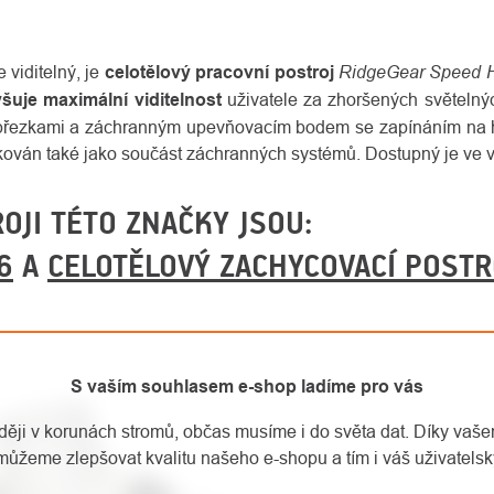
RidgeGear Speed 
 viditelný, je
celotělový pracovní postroj
vyšuje maximální viditelnost
uživatele za zhoršených světelný
 přezkami a záchranným upevňovacím bodem se zapínáním na h
ifikován také jako součást záchranných systémů. Dostupný je ve ve
OJI TÉTO ZNAČKY JSOU:
6
A
CELOTĚLOVÝ ZACHYCOVACÍ POSTR
S vaším souhlasem e-shop ladíme pro vás
aději v korunách stromů, občas musíme i do světa dat. Díky vaš
můžeme zlepšovat kvalitu našeho e-shopu a tím i váš uživatelský