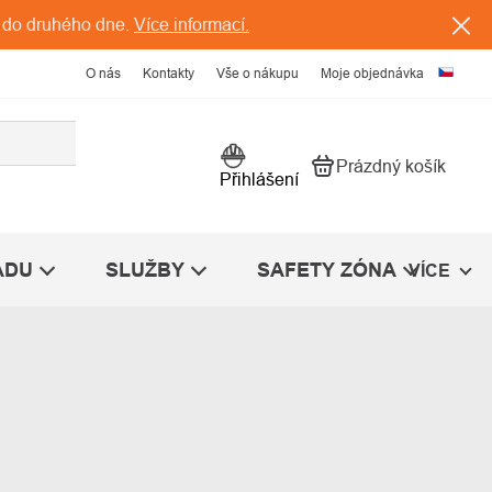
 do druhého dne.
Více informací.
O nás
Kontakty
Vše o nákupu
Moje objednávka
Prázdný košík
Nákupní košík
Přihlášení
ÁDU
SLUŽBY
SAFETY ZÓNA
VÍCE