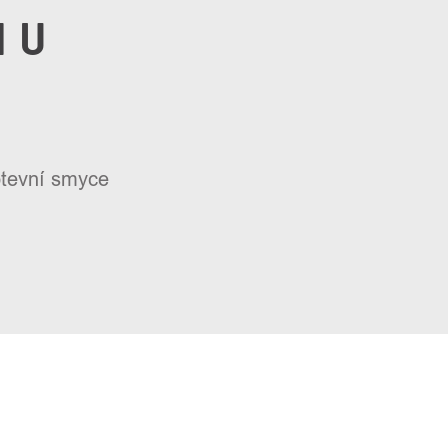
I U
kotevní smyce