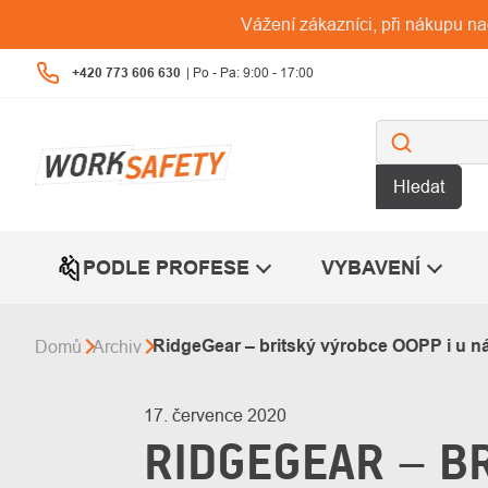
Přejít
Vážení zákazníci, při nákupu n
na
obsah
+420 773 606 630
Hledat
PODLE PROFESE
VYBAVENÍ
RidgeGear – britský výrobce OOPP i u n
Domů
Archiv
17. července 2020
RIDGEGEAR – B