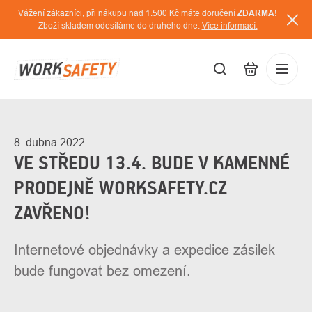
Přejít
Vážení zákazníci, při nákupu nad 1.500 Kč máte doručení
ZDARMA!
na
Zboží skladem odesíláme do druhého dne.
Více informací.
obsah
CZK
Přihláš
/
8. dubna 2022
VE STŘEDU 13.4. BUDE V KAMENNÉ
PRODEJNĚ WORKSAFETY.CZ
ZAVŘENO!
Internetové objednávky a expedice zásilek
bude fungovat bez omezení.