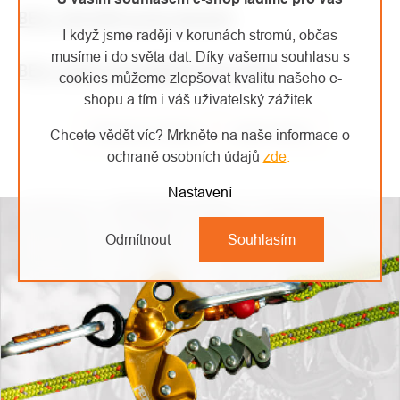
BEAL KAPSÁŘ GLASS BUCKET
I když jsme raději v korunách stromů, občas
musíme i do světa dat. Díky vašemu souhlasu s
BEAL SMYCE NA NÁŘADÍ AIR LEASH
cookies můžeme zlepšovat kvalitu našeho e-
shopu a tím i váš uživatelský zážitek.
Předchozí článek
Další článek
Chcete vědět víc? Mrkněte na naše informace o
ochraně osobních údajů
zde
.
Nastavení
Odmítnout
Souhlasím