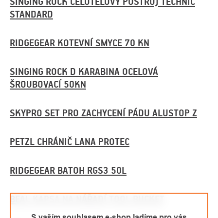
SINGING ROCK CELOTĚLOVÝ POSTROJ TECHNIC
STANDARD
RIDGEGEAR KOTEVNÍ SMYCE 70 KN
SINGING ROCK D KARABINA OCELOVÁ
ŠROUBOVACÍ 50KN
SKYPRO SET PRO ZACHYCENÍ PÁDU ALUSTOP Z
PETZL CHRÁNIČ LANA PROTEC
RIDGEGEAR BATOH RGS3 50L
BEAL KAPSA NA NÁŘADÍ TOOL BUCKET
S vaším souhlasem e-shop ladíme pro vás