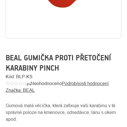
BEAL GUMIČKA PROTI PŘETOČENÍ
KARABINY PINCH
O
Kód:
BLP-KS
Kontakty
nás
Neohodnoceno
Podrobnosti hodnocení
Průměrné
Značka:
BEAL
hodnocení
produktu
je
Gumová malá věcička, která zafixuje vaši karabinu v té
0,0
správné poloze na kmenovce, odsedávce, lanu s okem
z
apod.
5