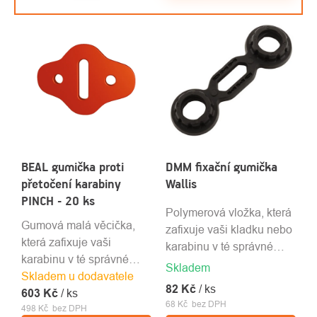
BEAL gumička proti
DMM fixační gumička
přetočení karabiny
Wallis
PINCH - 20 ks
Polymerová vložka, která
Gumová malá věcička,
zafixuje vaši kladku nebo
která zafixuje vaši
karabinu v té správné
karabinu v té správné
poloze a zabrání oděru a
Skladem
Skladem u dodavatele
poloze na kmenovce,
překřížení.
82 Kč
/ ks
603 Kč
odsedávce, lanu s okem
/ ks
68 Kč bez DPH
498 Kč bez DPH
apod.