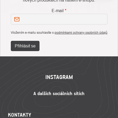
nových produktech na našem e-shopu.
E-mail
Vložením e-mailu souhlasíte s
podmínkami ochrany osobních údajů
Přihlásit se
ZÁPATÍ
INSTAGRAM
KONTAKTY