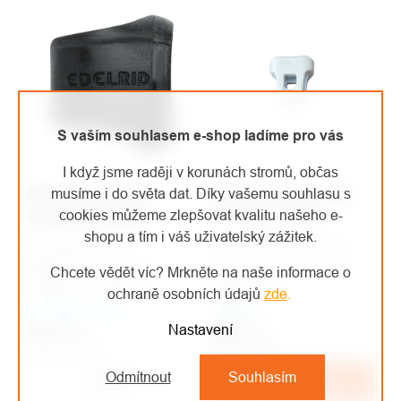
S vaším souhlasem e-shop ladíme pro vás
I když jsme raději v korunách stromů, občas
EDELRID Antitwist -
Rock Empire gumička
musíme i do světa dat. Díky vašemu souhlasu s
aretační gumička
Anti Slip 22 mm
cookies můžeme zlepšovat kvalitu našeho e-
shopu a tím i váš uživatelský zážitek.
Gumička bránící
Gumový chránič, který
přetočení smyce na
chraní popruh a drží
Chcete vědět víc? Mrkněte na naše informace o
karabině. Vhodné
karabinu.
ochraně osobních údajů
zde
.
Na objednávku
především pro
Skladem
Nastavení
36 Kč
expreskové sety.
/ ks
29 Kč
/ ks
30 Kč bez DPH
24 Kč bez DPH
Odmítnout
Souhlasím
Detail
Do košíku