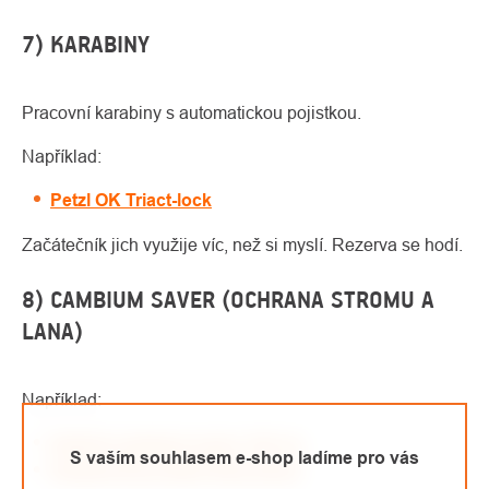
7) KARABINY
Pracovní karabiny s automatickou pojistkou.
Například:
Petzl OK Triact-lock
Začátečník jich využije víc, než si myslí. Rezerva se hodí.
8) CAMBIUM SAVER (OCHRANA STROMU A
LANA)
Například:
Edelrid cambium saver 125 cm
S vaším souhlasem e-shop ladíme pro vás
Singing Rock
Bark Ring Saver