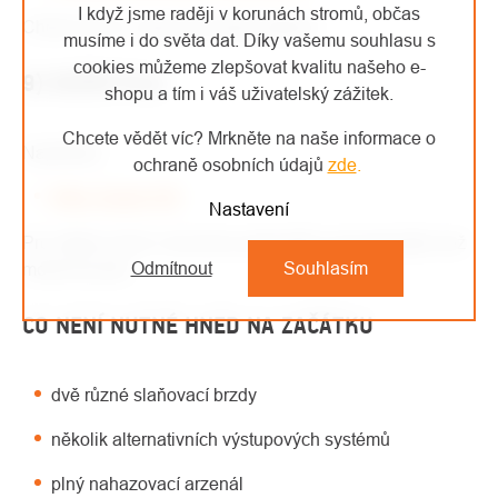
I když jsme raději v korunách stromů, občas
Chrání strom i vaše lano před oděrem.
musíme i do světa dat. Díky vašemu souhlasu s
cookies můžeme zlepšovat kvalitu našeho e-
9) RUČNÍ PILA
shopu a tím i váš uživatelský zážitek.
Chcete vědět víc? Mrkněte na naše informace o
Například:
ochraně osobních údajů
zde
.
Silky Zubat 330
Nastavení
Pro většinu řezů v koruně je přesnější a bezpečnější než
Odmítnout
Souhlasím
motorová pila.
CO NENÍ NUTNÉ HNED NA ZAČÁTKU
dvě různé slaňovací brzdy
několik alternativních výstupových systémů
plný nahazovací arzenál