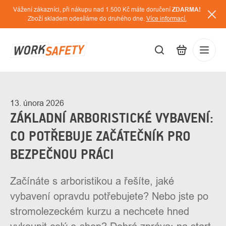
Přejít
Vážení zákazníci, při nákupu nad 1.500 Kč máte doručení
ZDARMA!
na
Zboží skladem odesíláme do druhého dne.
Více informací.
obsah
CZK
Přihláš
/
13. února 2026
ZÁKLADNÍ ARBORISTICKÉ VYBAVENÍ:
CO POTŘEBUJE ZAČÁTEČNÍK PRO
BEZPEČNOU PRÁCI
Začínáte s arboristikou a řešíte, jaké
vybavení opravdu potřebujete? Nebo jste po
stromolezeckém kurzu a nechcete hned