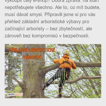
vykoupit celý e-shop? Dobrá zpráva: na start
nepotřebujete všechno. Ale to, co mít budete,
musí dávat smysl. Připravili jsme si pro vás
přehled základní arboristické výbavy pro
začínající arboristy – bez zbytečností, ale
zároveň bez kompromisů v bezpečnosti.
O
Kontakty
nás