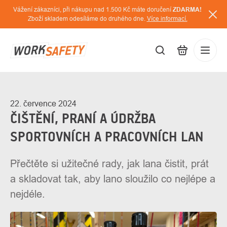
Přejít
Vážení zákazníci, při nákupu nad 1.500 Kč máte doručení
ZDARMA!
na
Zboží skladem odesíláme do druhého dne.
Více informací.
obsah
CZK
Přihláš
/
22. července 2024
ČIŠTĚNÍ, PRANÍ A ÚDRŽBA
SPORTOVNÍCH A PRACOVNÍCH LAN
Přečtěte si užitečné rady, jak lana čistit, prát
a skladovat tak, aby lano sloužilo co nejlépe a
nejdéle.