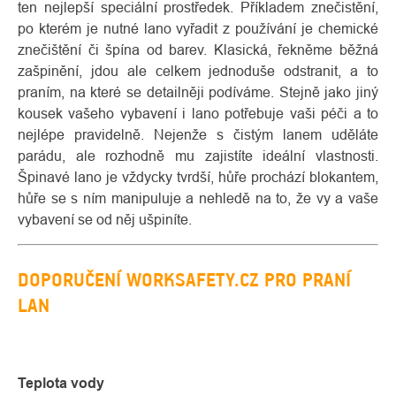
ten nejlepší speciální prostředek. Příkladem znečistění,
po kterém je nutné lano vyřadit z používání je chemické
znečištění či špína od barev. Klasická, řekněme běžná
zašpinění, jdou ale celkem jednoduše odstranit, a to
praním, na které se detailněji podíváme. Stejně jako jiný
kousek vašeho vybavení i lano potřebuje vaši péči a to
nejlépe pravidelně. Nejenže s čistým lanem uděláte
parádu, ale rozhodně mu zajistíte ideální vlastnosti.
Špinavé lano je vždycky tvrdší, hůře prochází blokantem,
hůře se s ním manipuluje a nehledě na to, že vy a vaše
vybavení se od něj ušpiníte.
DOPORUČENÍ WORKSAFETY.CZ PRO PRANÍ
LAN
Teplota vody