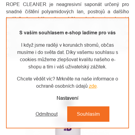
ROPE CLEANER je neagresivní saponát určený pro
snadné čištění polyamidových lan, postrojů a dalšího
textilního lezeckého vybavení. Neznehodnocuje polyamid
a používá se s vodou o teplotě 30°C. Tento přírodní
S vaším souhlasem e-shop ladíme pro vás
detergent je certifikovaný ECOCERT Greenlife podle
normy ECOCERT. Jeho šetrné složení bez barviv je
I když jsme raději v korunách stromů, občas
vyráběno tradičním marseillským způsobem, což zajišťuje
musíme i do světa dat. Díky vašemu souhlasu s
dokonalou péči o vaše vybavení.
cookies můžeme zlepšovat kvalitu našeho e-
shopu a tím i váš uživatelský zážitek.
Chcete vědět víc? Mrkněte na naše informace o
ochraně osobních údajů
zde
.
Nastavení
Odmítnout
Souhlasím