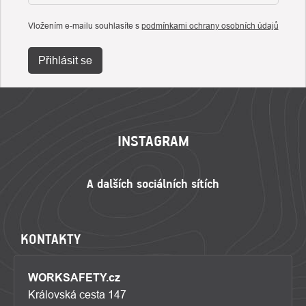
Vložením e-mailu souhlasíte s
podmínkami ochrany osobních údajů
Přihlásit se
ZÁPATÍ
INSTAGRAM
KONTAKTY
WORKSAFETY.cz
Královská cesta 147