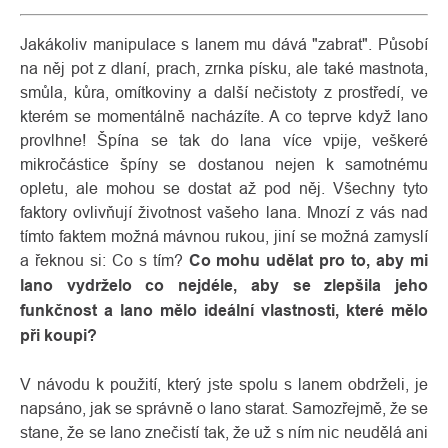
Jakákoliv manipulace s lanem mu dává "zabrat". Působí
na něj pot z dlaní, prach, zrnka písku, ale také mastnota,
smůla, kůra, omítkoviny a další nečistoty z prostředí, ve
kterém se momentálně nacházíte. A co teprve když lano
provlhne! Špína se tak do lana více vpije, veškeré
mikročástice špíny se dostanou nejen k samotnému
opletu, ale mohou se dostat až pod něj. Všechny tyto
faktory ovlivňují životnost vašeho lana. Mnozí z vás nad
tímto faktem možná mávnou rukou, jiní se možná zamyslí
a řeknou si: Co s tím?
Co mohu udělat pro to, aby mi
lano vydrželo co nejdéle, aby se zlepšila jeho
funkčnost a lano mělo ideální vlastnosti, které mělo
při koupi?
V návodu k použití, který jste spolu s lanem obdrželi, je
napsáno, jak se správně o lano starat. Samozřejmě, že se
stane, že se lano znečistí tak, že už s ním nic neudělá ani