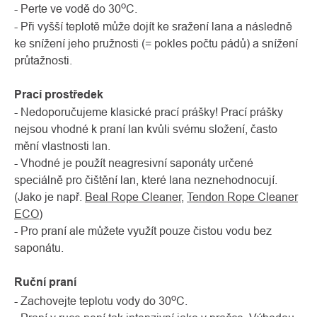
o
- Perte ve vodě do 30
C.
- Při vyšší teplotě může dojít ke sražení lana a následně
ke snížení jeho pružnosti (= pokles počtu pádů) a snížení
průtažnosti.
Prací prostředek
- Nedoporučujeme klasické prací prášky! Prací prášky
nejsou vhodné k praní lan kvůli svému složení, často
mění vlastnosti lan.
- Vhodné je použít neagresivní saponáty určené
speciálně pro čištění lan, které lana neznehodnocují.
(Jako je např.
Beal Rope Cleaner
,
Tendon Rope Cleaner
ECO
)
- Pro praní ale můžete využít pouze čistou vodu bez
saponátu.
Ruční praní
o
- Zachovejte teplotu vody do 30
C.