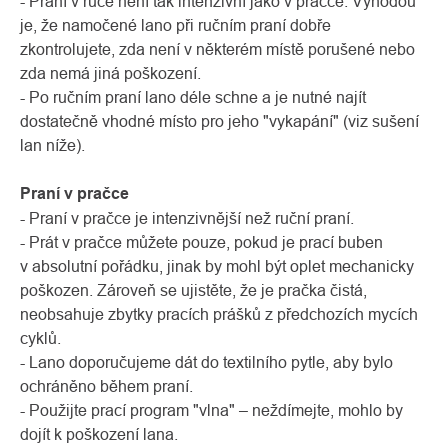
- Praní v ruce není tak intenzivní jako v pračce. Výhodou
je, že namočené lano při ručním praní dobře
zkontrolujete, zda není v některém místě porušené nebo
zda nemá jiná poškození.
- Po ručním praní lano déle schne a je nutné najít
dostatečně vhodné místo pro jeho "vykapání" (viz sušení
lan níže).
Praní v pračce
- Praní v pračce je intenzivnější než ruční praní.
- Prát v pračce můžete pouze, pokud je prací buben
v absolutní pořádku, jinak by mohl být oplet mechanicky
poškozen. Zároveň se ujistěte, že je pračka čistá,
neobsahuje zbytky pracích prášků z předchozích mycích
cyklů.
- Lano doporučujeme dát do textilního pytle, aby bylo
ochráněno během praní.
- Použijte prací program "vlna" – neždímejte, mohlo by
dojít k poškození lana.