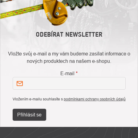
ODEBÍRAT NEWSLETTER
Vložte svůj e-mail a my vám budeme zasílat informace o
nových produktech na našem e-shopu.
E-mail
Vložením e-mailu souhlasíte s
podmínkami ochrany osobních údajů
Přihlásit se
ZÁPATÍ