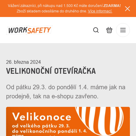
Přejít
Vážení zákazníci, při nákupu nad 1.500 Kč máte doručení
ZDARMA!
na
Zboží skladem odesíláme do druhého dne.
Více informací.
obsah
CZK
Přihláš
/
26. března 2024
VELIKONOČNÍ OTEVÍRAČKA
Od pátku 29.3. do pondělí 1.4. máme jak na
prodejně, tak na e-shopu zavřeno.