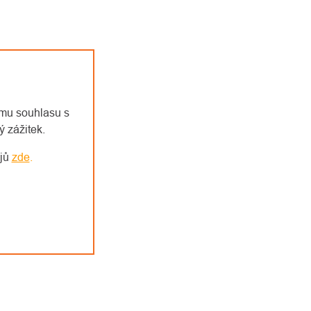
emu souhlasu s
 zážitek.
ajů
zde
.