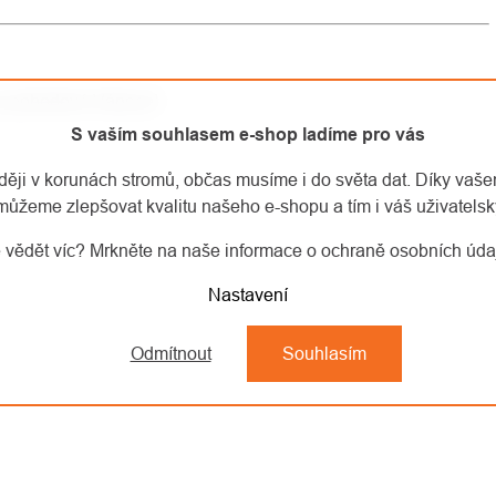
 a pohodové Vánoce!
S vaším souhlasem e-shop ladíme pro vás
aději v korunách stromů, občas musíme i do světa dat. Díky vaš
můžeme zlepšovat kvalitu našeho e-shopu a tím i váš uživatelský
 vědět víc? Mrkněte na naše informace o ochraně osobních úd
Nastavení
Odmítnout
Souhlasím