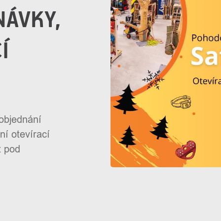
NÁVKY,
Í
 objednání
ní otevírací
t pod