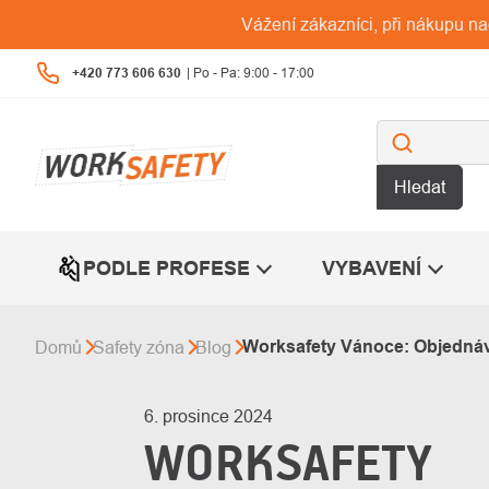
Přejít
Vážení zákazníci, při nákupu n
na
obsah
+420 773 606 630
Hledat
PODLE PROFESE
VYBAVENÍ
Worksafety Vánoce: Objednávk
Domů
Safety zóna
Blog
6. prosince 2024
WORKSAFETY