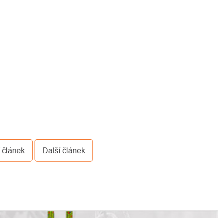
 článek
Další článek