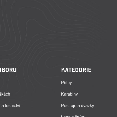
OBORU
KATEGORIE
Přilby
škách
Karabiny
 a lesnictví
Postroje a úvazky