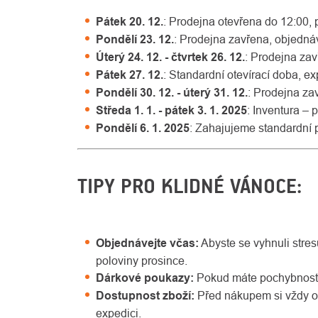
Pátek 20. 12.
: Prodejna otevřena do 12:00,
Pondělí 23. 12.
: Prodejna zavřena, objedn
Úterý 24. 12. - čtvrtek 26. 12.
: Prodejna za
Pátek 27. 12.
: Standardní otevírací doba, e
Pondělí 30. 12. - úterý 31. 12.
: Prodejna za
Středa 1. 1. - pátek 3. 1. 2025
: Inventura –
Pondělí 6. 1. 2025
: Zahajujeme standardní 
TIPY PRO KLIDNÉ VÁNOCE:
Objednávejte včas:
Abyste se vyhnuli stres
poloviny prosince.
Dárkové poukazy:
Pokud máte pochybnosti 
Dostupnost zboží:
Před nákupem si vždy ov
expedici.