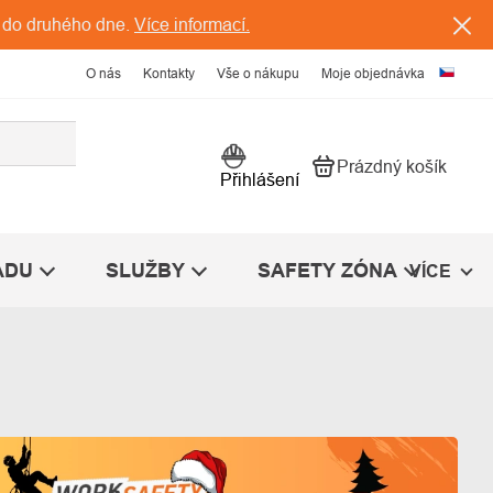
 do druhého dne.
Více informací.
O nás
Kontakty
Vše o nákupu
Moje objednávka
Prázdný košík
Nákupní košík
Přihlášení
ÁDU
SLUŽBY
SAFETY ZÓNA
VÍCE