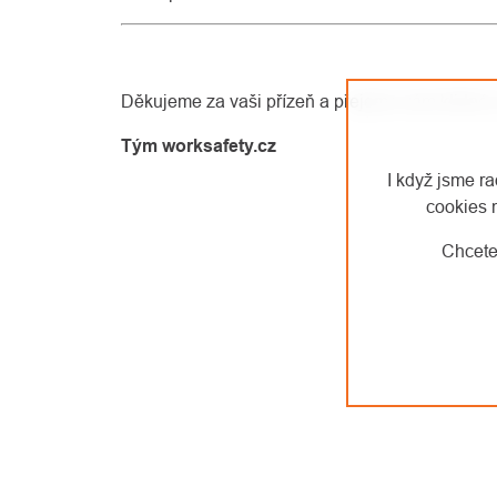
Děkujeme za vaši přízeň a přejeme vám klidné
Tým worksafety.cz
I když jsme r
cookies 
Chcete