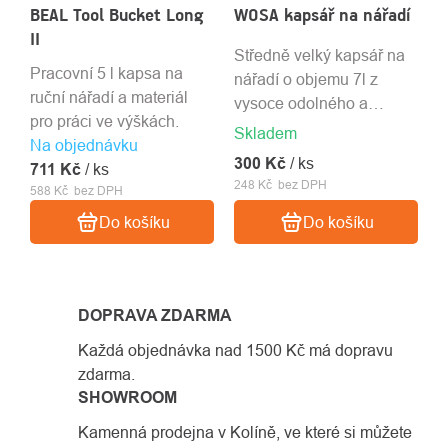
BEAL Tool Bucket Long
WOSA kapsář na nářadí
II
Středně velký kapsář na
Pracovní 5 l kapsa na
nářadí o objemu 7l z
ruční nářadí a materiál
vysoce odolného a
pro práci ve výškách.
voděodolného materiálu.
Skladem
Na objednávku
300 Kč
/ ks
711 Kč
/ ks
248 Kč bez DPH
588 Kč bez DPH
Do košíku
Do košíku
DOPRAVA ZDARMA
Každá objednávka nad 1500 Kč má dopravu
zdarma.
SHOWROOM
Kamenná prodejna v Kolíně, ve které si můžete