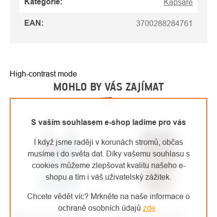
Kategorie
:
Kapsáře
EAN
:
3700288284761
High-contrast mode
MOHLO BY VÁS ZAJÍMAT
S vaším souhlasem e-shop ladíme pro vás
I když jsme raději v korunách stromů, občas
musíme i do světa dat. Díky vašemu souhlasu s
cookies můžeme zlepšovat kvalitu našeho e-
shopu a tím i váš uživatelský zážitek.
Chcete vědět víc? Mrkněte na naše informace o
ochraně osobních údajů
zde
.
BEAL kapsář GLASS
BEAL Tool Bucket II