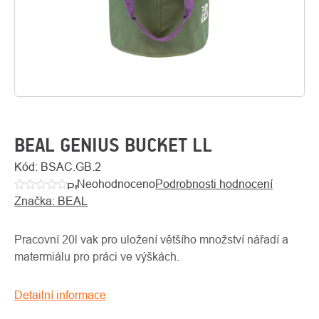
BEAL GENIUS BUCKET LL
Kód:
BSAC.GB.2
Neohodnoceno
Podrobnosti hodnocení
O
Průměrné
Kontakty
nás
Značka:
BEAL
hodnocení
produktu
je
Pracovní 20l vak pro uložení většího množství nářadí a
0,0
matermiálu pro práci ve výškách.
z
5
Detailní informace
hvězdiček.