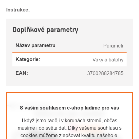
Instrukce:
Doplňkové parametry
Název parametru
Parametr
Kategorie
:
Vaky a batohy
EAN
:
3700288284785
High-contrast mode
S vaším souhlasem e-shop ladíme pro vás
MOHLO BY VÁS ZAJÍMAT
I když jsme raději v korunách stromů, občas
musíme i do světa dat. Díky vašemu souhlasu s
Top
Doporučujeme
cookies můžeme zlepšovat kvalitu našeho e-