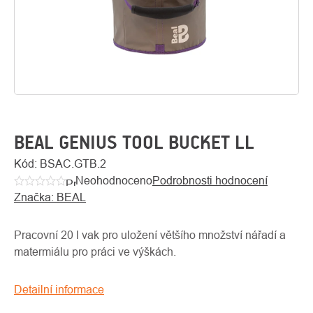
BEAL GENIUS TOOL BUCKET LL
Kód:
BSAC.GTB.2
Neohodnoceno
Podrobnosti hodnocení
O
Průměrné
Kontakty
nás
Značka:
BEAL
hodnocení
produktu
je
Pracovní 20 l vak pro uložení většího množství nářadí a
0,0
matermiálu pro práci ve výškách.
z
5
Detailní informace
hvězdiček.