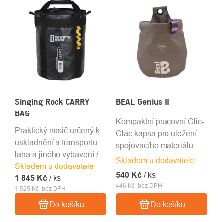
Singing Rock CARRY
BEAL Genius II
BAG
Kompaktní pracovní Clic-
Praktický nosič určený k
Clac kapsa pro uložení
uskladnění a transportu
spojovacího materiálu a
lana a jiného vybavení /
drobného nářadí.
Skladem u dodavatele
Skladem u dodavatele
objem 28 + 10 l /
540 Kč
/ ks
1 845 Kč
hmotnost 940 g
/ ks
446 Kč bez DPH
1 525 Kč bez DPH
Do košíku
Do košíku