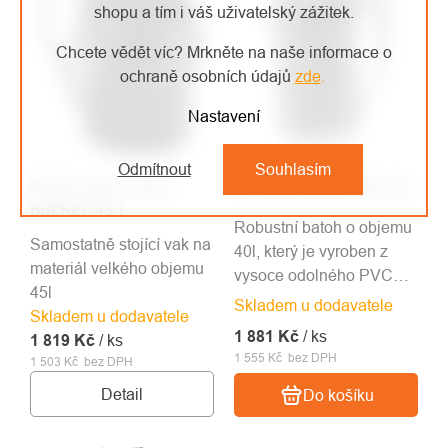
shopu a tím i váš uživatelský zážitek.
Chcete vědět víc? Mrkněte na naše informace o
ochraně osobních údajů
zde
.
Nastavení
Odmítnout
Souhlasím
PETZL vak na lano
CAMP batoh CARGO 40l
BUCKET 45 l
Robustní batoh o objemu
Samostatně stojící vak na
40l, který je vyroben z
materiál velkého objemu
vysoce odolného PVC
45l
500D.
Skladem u dodavatele
Skladem u dodavatele
1 881 Kč
/ ks
1 819 Kč
/ ks
1 555 Kč bez DPH
1 503 Kč bez DPH
Detail
Do košíku