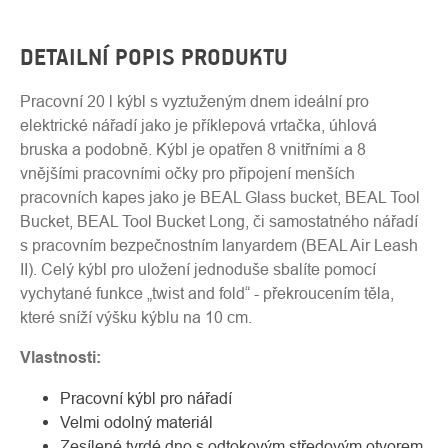
DETAILNÍ POPIS PRODUKTU
Pracovní 20 l kýbl s vyztuženým dnem ideální pro
elektrické nářadí jako je příklepová vrtačka, úhlová
bruska a podobně. Kýbl je opatřen 8 vnitřními a 8
vnějšími pracovními očky pro připojení menších
pracovních kapes jako je BEAL Glass bucket, BEAL Tool
Bucket, BEAL Tool Bucket Long, či samostatného nářadí
s pracovním bezpečnostním lanyardem (BEAL Air Leash
II). Celý kýbl pro uložení jednoduše sbalíte pomocí
vychytané funkce „twist and fold“ - překroucením těla,
které sníží výšku kýblu na 10 cm.
Vlastnosti:
Pracovní kýbl pro nářadí
Velmi odolný materiál
Zesílené tvrdé dno s odtokovým středovým otvorem