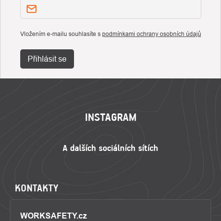
Vložením e-mailu souhlasíte s
podmínkami ochrany osobních údajů
Přihlásit se
ZÁPATÍ
INSTAGRAM
KONTAKTY
WORKSAFETY.cz