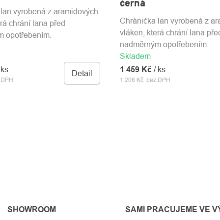
černá
 lan vyrobená z aramidových
Chránička lan vyrobená z a
erá chrání lana před
vláken, která chrání lana pře
 opotřebením.
nadměrným opotřebením.
Skladem
 ks
1 459 Kč
/ ks
Detail
z DPH
1 206 Kč bez DPH
SHOWROOM
SAMI PRACUJEME VE 