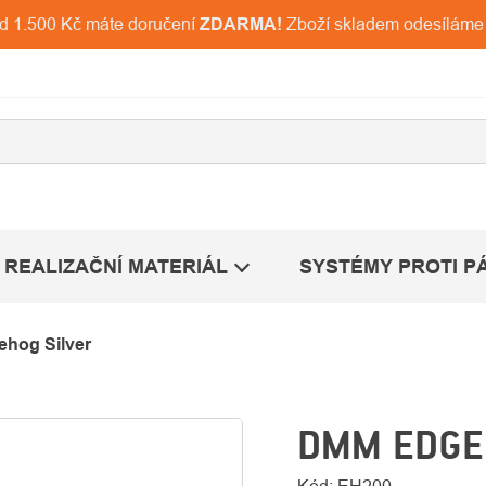
ad 1.500 Kč máte doručení
ZDARMA!
Zboží skladem odesíláme
REALIZAČNÍ MATERIÁL
SYSTÉMY PROTI P
hog Silver
DMM EDGE