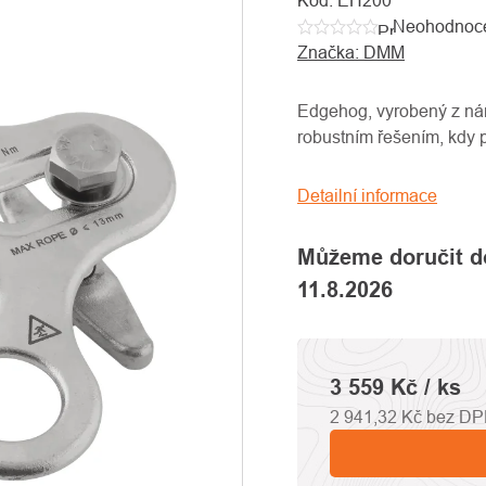
Kód:
EH200
Neohodnoc
Průměrné
Značka:
DMM
hodnocení
produktu
je
Edgehog, vyrobený z nám
0,0
robustním řešením, kdy p
z
5
Detailní informace
hvězdiček.
Můžeme doručit d
11.8.2026
3 559 Kč
/ ks
2 941,32 Kč bez D