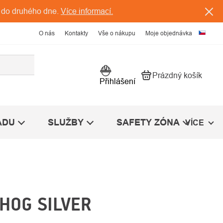
 do druhého dne.
Více informací.
O nás
Kontakty
Vše o nákupu
Moje objednávka
Prázdný košík
Nákupní košík
Přihlášení
ÁDU
SLUŽBY
SAFETY ZÓNA
VÍCE
HOG SILVER