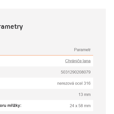
rametry
Parametr
Chrániče lana
5031290208079
nerezová ocel 316
13 mm
voru mřížky
:
24 x 58 mm