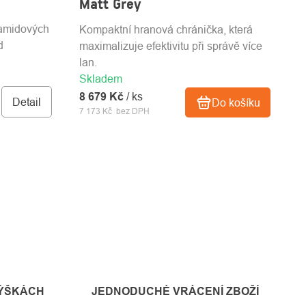
Matt Grey
ramidových
Kompaktní hranová chránička, která
d
maximalizuje efektivitu při správě více
lan.
Skladem
8 679 Kč
/ ks
Detail
Do košíku
7 173 Kč bez DPH
VÝŠKÁCH
JEDNODUCHÉ VRÁCENÍ ZBOŽÍ