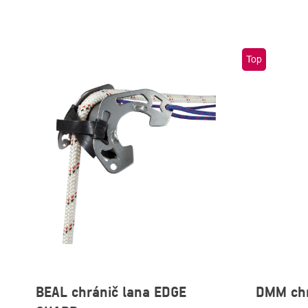
Top
BEAL chránič lana EDGE
DMM chr