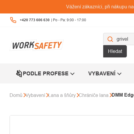
Přejít
Vážení zákazníci, při nákupu n
na
obsah
+420 773 606 630
Hledat
PODLE PROFESE
VYBAVENÍ
DMM Edge
Domů
Vybavení
Lana a šňůry
Chrániče lana