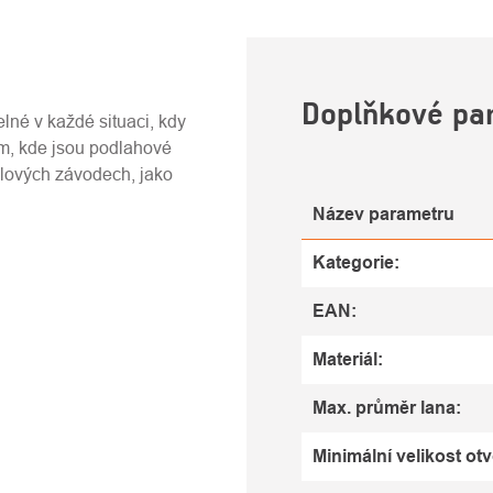
U
Doplňkové pa
elné v každé situaci, kdy
am, kde jsou podlahové
slových závodech, jako
Název parametru
Kategorie
:
EAN
:
Materiál
:
Max. průměr lana
:
Minimální velikost ot