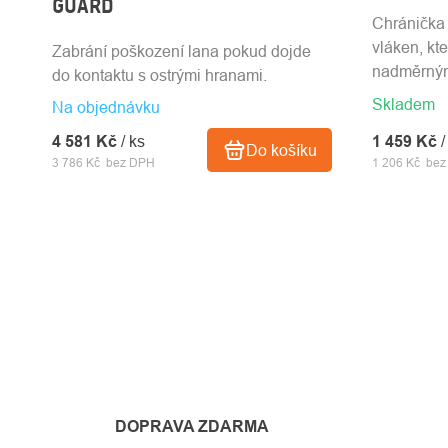
GUARD
Chránička
vláken, kt
Zabrání poškození lana pokud dojde
nadměrným
do kontaktu s ostrými hranami.
Skladem
Na objednávku
4 581 Kč
/ ks
1 459 Kč
/
Do košíku
3 786 Kč bez DPH
1 206 Kč be
DOPRAVA ZDARMA