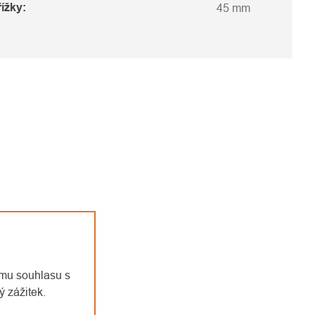
ížky
:
45 mm
emu souhlasu s
 zážitek.