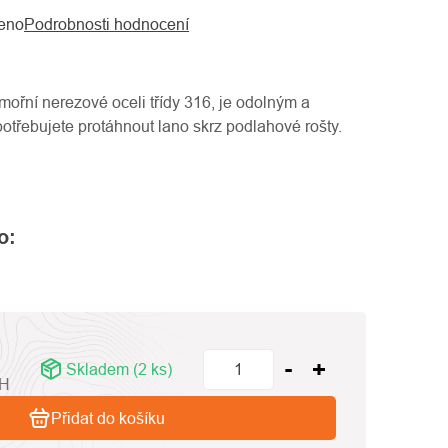
eno
Podrobnosti hodnocení
ořní nerezové oceli třídy 316, je odolným a
otřebujete protáhnout lano skrz podlahové rošty.
o:
Skladem
(2 ks)
PH
Přidat do košíku