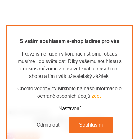
S vaším souhlasem e-shop ladíme pro vás
I když jsme raději v korunách stromů, občas
musíme i do světa dat. Díky vašemu souhlasu s
cookies můžeme zlepšovat kvalitu našeho e-
shopu a tím i váš uživatelský zážitek.
Chcete vědět víc? Mrkněte na naše informace o
DMM kladka Pinto Pulley
ochraně osobních údajů
zde
.
Nastavení
High-contrast mode
MOHLO BY VÁS ZAJÍMAT
Odmítnout
Souhlasím
Top
Doporučujeme