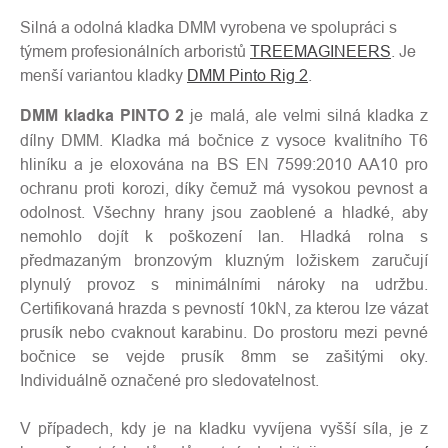
Silná a odolná kladka DMM vyrobena ve spolupráci s
týmem profesionálních arboristů
TREEMAGINEERS
. Je
menší variantou kladky
DMM Pinto Rig 2
.
DMM kladka PINTO 2
je malá, ale velmi silná kladka z
dílny DMM. Kladka má bočnice z vysoce kvalitního T6
hliníku a je eloxována na BS EN 7599:2010 AA10 pro
ochranu proti korozi, díky čemuž má vysokou pevnost a
odolnost. Všechny hrany jsou zaoblené a hladké, aby
nemohlo dojít k poškození lan. Hladká rolna s
předmazaným bronzovým kluzným ložiskem zaručují
plynulý provoz s minimálními nároky na udržbu.
Certifikovaná hrazda s pevností 10kN, za kterou lze vázat
prusík nebo cvaknout karabinu. Do prostoru mezi pevné
bočnice se vejde prusík 8mm se zašitými oky.
Individuálně označené pro sledovatelnost.
V případech, kdy je na kladku vyvíjena vyšší síla, je z