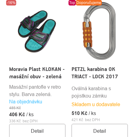
-16%
Top
Doporučujeme
Moravia Plast KLOKAN -
PETZL karabina OK
masážní obuv - zelená
TRIACT - LOCK 2017
Masážní pantofle v retro
Oválná karabina s
stylu. Barva zelená.
pojistkou zámku
Na objednávku
Skladem u dodavatele
485 Kč
510 Kč
/ ks
406 Kč
/ ks
421 Kč bez DPH
336 Kč bez DPH
Detail
Detail