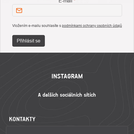
E-mail
Vložením e-mailu souhlasíte s
podmínkami ochrany osobních údajů
Přihlásit se
ZÁPATÍ
INSTAGRAM
KONTAKTY