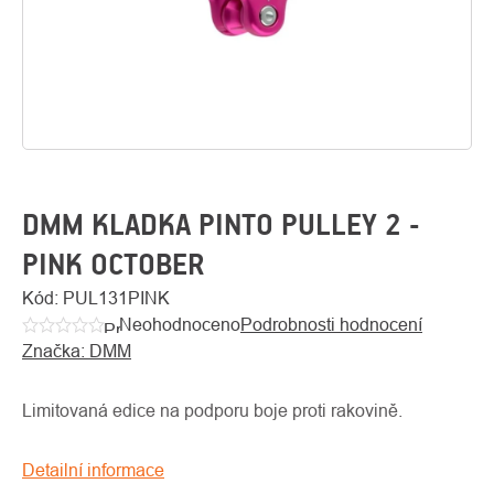
DMM KLADKA PINTO PULLEY 2 -
PINK OCTOBER
O
Kód:
PUL131PINK
Kontakty
nás
Neohodnoceno
Podrobnosti hodnocení
Průměrné
Značka:
DMM
hodnocení
produktu
je
Limitovaná edice na podporu boje proti rakovině.
0,0
z
Detailní informace
5