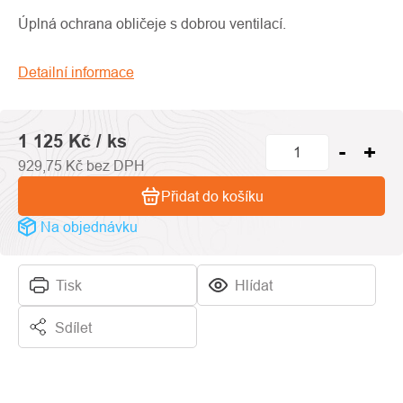
produktu
je
Úplná ochrana obličeje s dobrou ventilací.
0,0
z
Detailní informace
5
hvězdiček.
1 125 Kč
/ ks
929,75 Kč bez DPH
Přidat do košíku
Na objednávku
Tisk
Hlídat
Sdílet