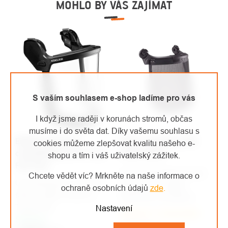
MOHLO BY VÁS ZAJÍMAT
S vaším souhlasem e-shop ladíme pro vás
I když jsme raději v korunách stromů, občas
musíme i do světa dat. Díky vašemu souhlasu s
Edelrid ochranný
PETZL ochranný štít
cookies můžeme zlepšovat kvalitu našeho e-
celoobličejový štít Visor
VIZEN MESH
shopu a tím i váš uživatelský zážitek.
Full Face
Ochranný obličejový štít
Chcete vědět víc? Mrkněte na naše informace o
Celoobličejový ochranný
pro pracovní přilby
ochraně osobních údajů
zde
.
štít pro přilby Tectum a
VERTEX a STRATO
Tectum Air.
Nastavení
Skladem u dodavatele
Skladem