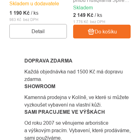
přilbu Husqvarna Spire
Skladem u dodavatele
Skladem
Vent.
1 190 Kč
/ ks
2 149 Kč
/ ks
983 Kč bez DPH
1 776 Kč bez DPH
Detail
Do košíku
DOPRAVA ZDARMA
Každá objednávka nad 1500 Kč má dopravu
zdarma.
SHOWROOM
Kamenná prodejna v Kolíně, ve které si můžete
vyzkoušet vybavení na vlastní kůži.
SAMI PRACUJEME VE VÝŠKÁCH
Od roku 2007 se věnujeme arboristice
a výškovým pracím. Vybavení, které prodáváme,
sami používáme.