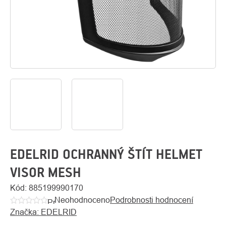
O
Kontakty
nás
EDELRID OCHRANNÝ ŠTÍT HELMET
VISOR MESH
Kód:
885199990170
Neohodnoceno
Podrobnosti hodnocení
Průměrné
Značka:
EDELRID
hodnocení