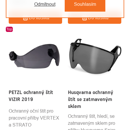
1 301 Kč
/ ks
1 250 Kč
/ ks
Odmítnout
Souhlasím
1 075 Kč bez DPH
1 033 Kč bez DPH
Do košíku
Do košíku
Top
PETZL ochranný štít
Husqvarna ochranný
VIZIR 2019
štít se zatmaveným
sklem
Ochranný oční štít pro
Ochranný štít, hledí, se
pracovní přilby VERTEX
zatmaveným sklem pro
a STRATO