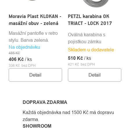
Moravia Plast KLOKAN -
PETZL karabina OK
masážní obuv - zelená
TRIACT - LOCK 2017
Masážní pantofle v retro
Oválná karabina s
stylu. Barva zelená.
pojistkou zámku
Na objednávku
Skladem u dodavatele
485 Kč
510 Kč
/ ks
406 Kč
/ ks
421 Kč bez DPH
336 Kč bez DPH
Detail
Detail
DOPRAVA ZDARMA
Každá objednávka nad 1500 Kč má dopravu
zdarma.
SHOWROOM