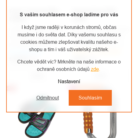
Protos Integral přilba
Singing Rock OPEN
S vaším souhlasem e-shop ladíme pro vás
FOREST
SLING
I když jsme raději v korunách stromů, občas
Lehká, pohodlná přilba se
Šitá smyčka / šířka 20 mm
musíme i do světa dat. Díky vašemu souhlasu s
sluchátky a štítem, která
/ délka 60, 80, 120, 150
cookies můžeme zlepšovat kvalitu našeho e-
je vhodná pro práce v
cm / 22 kN / EN 354 • EN
shopu a tím i váš uživatelský zážitek.
Na objednávku
lese a práce s motorovou
Skladem u dodavatele
566 • EN 795B
5 325 Kč
pilou.
/ ks
144 Kč
/ ks
Chcete vědět víc? Mrkněte na naše informace o
4 401 Kč bez DPH
119 Kč bez DPH
ochraně osobních údajů
zde
.
Detail
Detail
Nastavení
-16%
Top
Doporučujeme
Odmítnout
Souhlasím