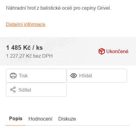
produktu
je
Náhradní hrot z balistické oceli pro cepíny Grivel.
0,0
z
Detailní informace
5
hvězdiček.
1 485 Kč
/ ks
Ukončené
1 227,27 Kč bez DPH
Tisk
Hlídat
Sdílet
Popis
Hodnocení
Diskuze