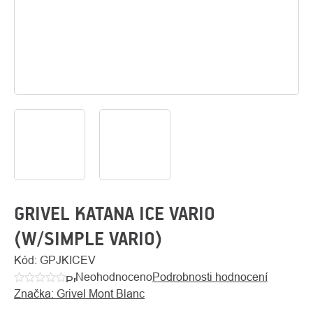
O
Kontakty
nás
GRIVEL KATANA ICE VARIO
(W/SIMPLE VARIO)
Kód:
GPJKICEV
Neohodnoceno
Podrobnosti hodnocení
Průměrné
Značka:
Grivel Mont Blanc
hodnocení