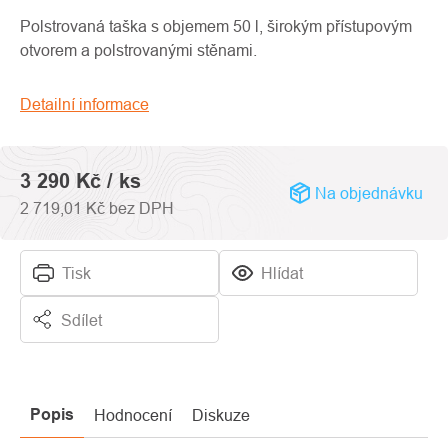
produktu
je
Polstrovaná taška s objemem 50 l, širokým přístupovým
0,0
otvorem a polstrovanými stěnami.
z
5
Detailní informace
hvězdiček.
3 290 Kč
/ ks
Na objednávku
2 719,01 Kč bez DPH
Tisk
Hlídat
Sdílet
Popis
Hodnocení
Diskuze