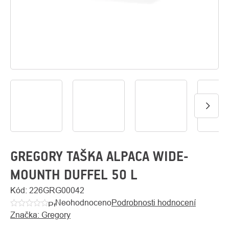
O
Kontakty
nás
GREGORY TAŠKA ALPACA WIDE-
MOUNTH DUFFEL 50 L
Kód:
226GRG00042
Neohodnoceno
Podrobnosti hodnocení
Průměrné
Značka:
Gregory
hodnocení