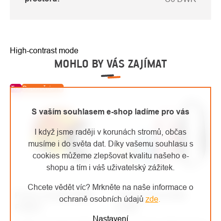
High-contrast mode
MOHLO BY VÁS ZAJÍMAT
Top
Doporučujeme
S vaším souhlasem e-shop ladíme pro vás
I když jsme raději v korunách stromů, občas
musíme i do světa dat. Díky vašemu souhlasu s
cookies můžeme zlepšovat kvalitu našeho e-
shopu a tím i váš uživatelský zážitek.
Chcete vědět víc? Mrkněte na naše informace o
Protos Integral přilba
Singing Rock OPEN
ochraně osobních údajů
zde
.
FOREST
SLING
Nastavení