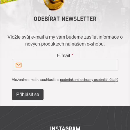
ODEBÍRAT NEWSLETTER
Vložte svůj e-mail a my vám budeme zasílat informace o
nových produktech na našem e-shopu.
E-mail
Vložením e-mailu souhlasíte s
podmínkami ochrany osobních údajů
Přihlásit se
ZÁPATÍ
INSTAGRAM