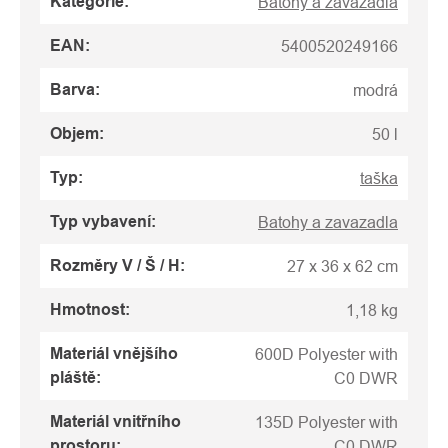
Kategorie
:
Batohy a zavazadla
EAN
:
5400520249166
Barva
:
modrá
Objem
:
50 l
Typ
:
taška
Typ vybavení
:
Batohy a zavazadla
Rozměry V / Š / H
:
27 x 36 x 62 cm
Hmotnost
:
1,18 kg
Materiál vnějšího
600D Polyester with
pláště
:
C0 DWR
Materiál vnitřního
135D Polyester with
prostoru
:
C0 DWR