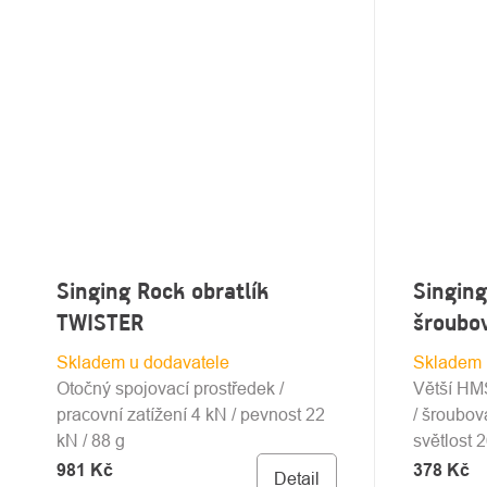
Singing Rock obratlík
Singing
TWISTER
šroubo
Skladem u dodavatele
Skladem 
Otočný spojovací prostředek /
Větší HMS
pracovní zatížení 4 kN / pevnost 22
/ šroubova
kN / 88 g
světlost 
981 Kč
378 Kč
Detail