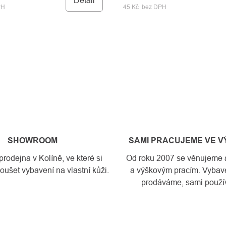
Detail
PH
45 Kč bez DPH
SHOWROOM
SAMI PRACUJEME VE 
odejna v Kolíně, ve které si
Od roku 2007 se věnujeme a
ušet vybavení na vlastní kůži.
a výškovým pracím. Vybave
prodáváme, sami použí