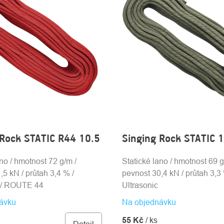
 Rock STATIC R44 10.5
Singing Rock STATIC 
ano / hmotnost 72 g/m /
Statické lano / hmotnost 69 g
,5 kN / průtah 3,4 % /
pevnost 30,4 kN / průtah 3,3 
c / ROUTE 44
Ultrasonic
ávku
Na objednávku
55 Kč
/ ks