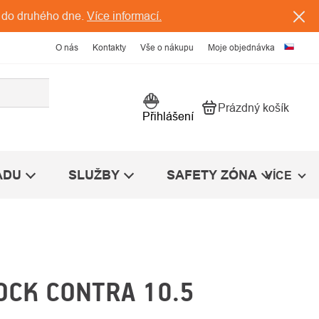
 do druhého dne.
Více informací.
O nás
Kontakty
Vše o nákupu
Moje objednávka
Prázdný košík
Nákupní košík
Přihlášení
ÁDU
SLUŽBY
SAFETY ZÓNA
VÍCE
OCK CONTRA 10.5