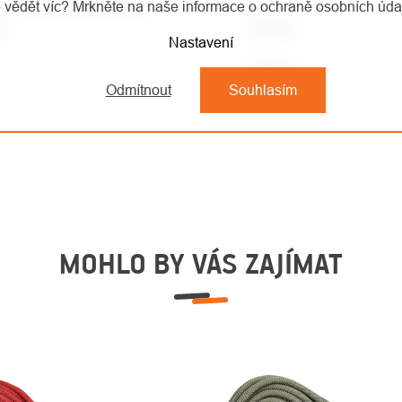
 vědět víc? Mrkněte na naše informace o ochraně osobních úd
ci v temných podmínkách
EAN
:
tu
Nastavení
Barva
:
Odmítnout
Souhlasím
MOHLO BY VÁS ZAJÍMAT