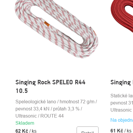
Singing Rock SPELEO R44
Singing
10.5
Statické l
Speleologické lano / hmotnost 72 g/m /
pevnost 31
pevnost 33,4 kN / průtah 3,3 % /
Ultrasoni
Ultrasonic / ROUTE 44
Na objedn
Skladem
61 Kč
/ ks
62 Kč
/ ks