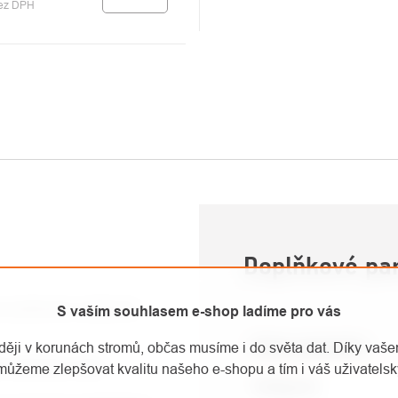
bez DPH
U
Doplňkové pa
i pružností a odolností
S vaším souhlasem e-shop ladíme pro vás
Název parametru
aději v korunách stromů, občas musíme i do světa dat. Díky vaš
ní, záchranu nebo
můžeme zlepšovat kvalitu našeho e-shopu a tím i váš uživatelský
Kategorie
: