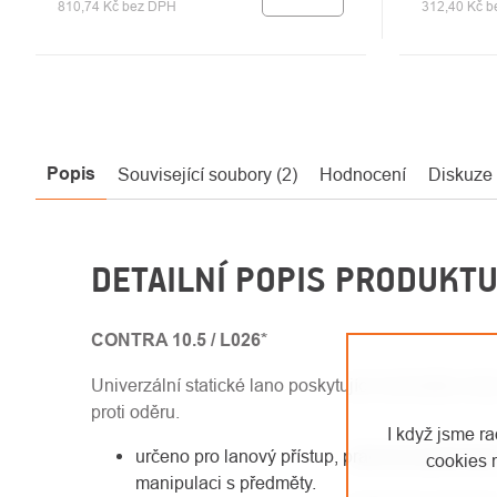
810,74 Kč bez DPH
312,40 Kč 
Popis
Související soubory (2)
Hodnocení
Diskuze
DETAILNÍ POPIS PRODUKT
CONTRA 10.5 / L026*
Univerzální statické lano poskytující rovnováhu mez
proti oděru.
I když jsme r
určeno pro lanový přístup, pracovní polohová
cookies 
manipulaci s předměty.