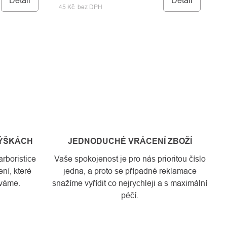
Detail
Detail
45 Kč bez DPH
VÝŠKÁCH
JEDNODUCHÉ VRÁCENÍ ZBOŽÍ
rboristice
Vaše spokojenost je pro nás prioritou číslo
ní, které
jedna, a proto se případné reklamace
váme.
snažíme vyřídit co nejrychleji a s maximální
péčí.