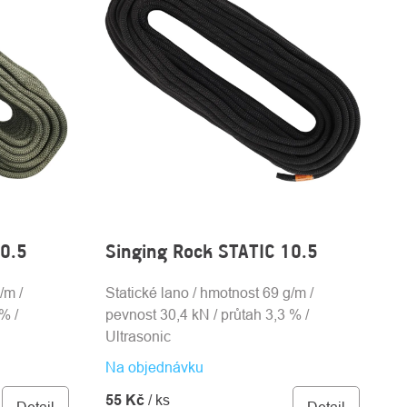
10.5
Singing Rock STATIC 10.5
/m /
Statické lano / hmotnost 69 g/m /
% /
pevnost 30,4 kN / průtah 3,3 % /
Ultrasonic
Na objednávku
55 Kč
/ ks