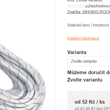
Kód:
Zvolte variantu
Neohodnoc
Průměrné
Značka:
SINGING ROC
hodnocení
produktu
je
Statické lano / hmotnost
0,0
z
Detailní informace
5
hvězdiček.
Varianta
Můžeme doručit d
Zvolte variantu
od
52 Kč
/ ks
od
42,98 Kč
bez D