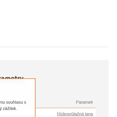
rametry
Parametr
emu souhlasu s
 zážitek.
Nízkoprůtažná lana