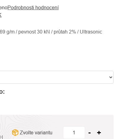
eno
Podrobnosti hodnocení
K
 69 g/m / pevnost 30 kN / průtah 2% / Ultrasonic
o:
Zvolte variantu
PH