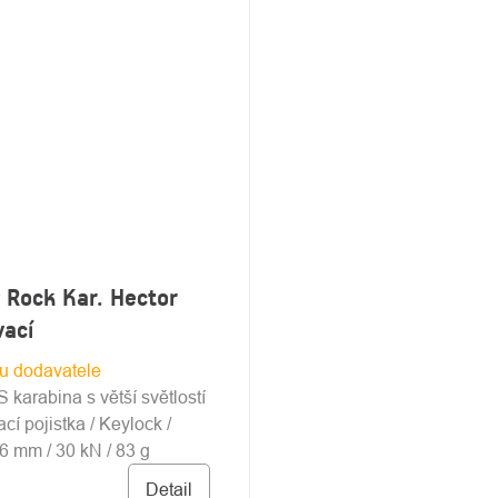
 Rock Kar. Hector
vací
u dodavatele
 karabina s větší světlostí
cí pojistka / Keylock /
26 mm / 30 kN / 83 g
Detail