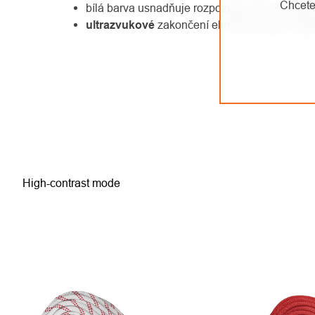
Chcete
bílá barva usnadňuje rozpoznání lana při prá
ultrazvukové
zakončení eliminuje posun ople
High-contrast mode