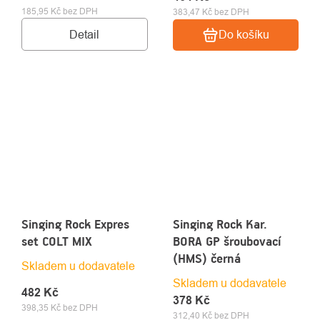
185,95 Kč bez DPH
383,47 Kč bez DPH
Detail
Do košíku
Singing Rock Expres
Singing Rock Kar.
set COLT MIX
BORA GP šroubovací
(HMS) černá
Skladem u dodavatele
Skladem u dodavatele
482 Kč
378 Kč
398,35 Kč bez DPH
312,40 Kč bez DPH