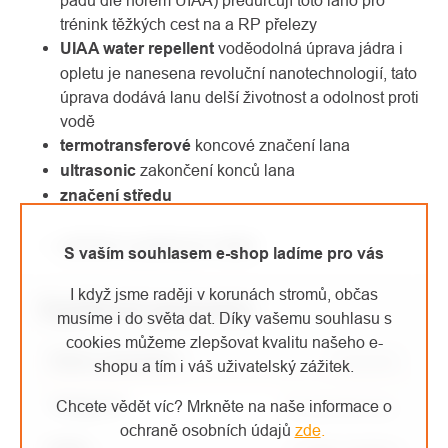
pádů dle norem UIAA) předurčují toto lano pro
trénink těžkých cest na a RP přelezy
UIAA water repellent
voděodolná úprava jádra i
opletu je nanesena revoluční nanotechnologií, tato
úprava dodává lanu delší životnost a odolnost proti
vodě
termotransferové
koncové značení lana
ultrasonic
zakončení konců lana
značení středu
přehled vyráběných délek
S vaším souhlasem e-shop ladíme pro vás
I když jsme raději v korunách stromů, občas
Doplňkové parametry
musíme i do světa dat. Díky vašemu souhlasu s
cookies můžeme zlepšovat kvalitu našeho e-
Název parametru
Parametr
shopu a tím i váš uživatelský zážitek.
Kategorie
:
Chcete vědět víc? Mrkněte na naše informace o
Dynamická lana
ochraně osobních údajů
zde
.