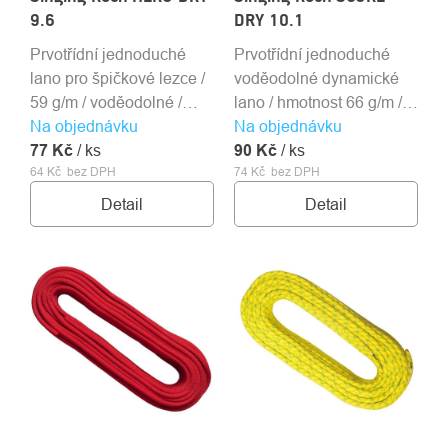
9.6
DRY 10.1
Prvotřídní jednoduché
Prvotřídní jednoduché
lano pro špičkové lezce /
voděodolné dynamické
59 g/m / voděodolné /
lano / hmotnost 66 g/m /
Na objednávku
počet pádů 7 / Single
Na objednávku
počet pádů 8 / ROUTE 44
77 Kč
Tech / značení středu
/ ks
90 Kč
/ značení středu
/ ks
64 Kč bez DPH
74 Kč bez DPH
Detail
Detail