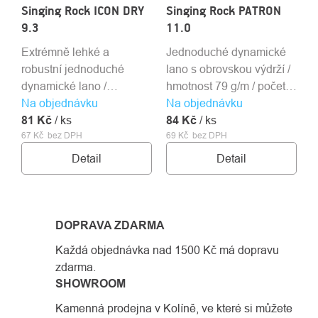
Singing Rock ICON DRY
Singing Rock PATRON
9.3
11.0
Extrémně lehké a
Jednoduché dynamické
robustní jednoduché
lano s obrovskou výdrží /
dynamické lano /
hmotnost 79 g/m / počet
Na objednávku
voděodolné / 57,6 g/m /
Na objednávku
pádů 16 / značení středu
81 Kč
počet pádů 5 / R44 /
/ ks
84 Kč
/ ks
67 Kč bez DPH
69 Kč bez DPH
voděodolné / značení
středu
Detail
Detail
DOPRAVA ZDARMA
Každá objednávka nad 1500 Kč má dopravu
zdarma.
SHOWROOM
Kamenná prodejna v Kolíně, ve které si můžete