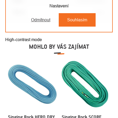
EAN
:
Zvolte variantu
Nastavení
Barva
:
modrá
Odmítnout
Souhlasím
High-contrast mode
MOHLO BY VÁS ZAJÍMAT
Singing Rock HERO DRY
Singing Rock SCORE