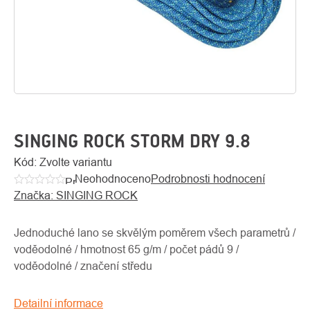
SINGING ROCK STORM DRY 9.8
Kód:
Zvolte variantu
Neohodnoceno
Podrobnosti hodnocení
O
Průměrné
Kontakty
nás
Značka:
SINGING ROCK
hodnocení
produktu
je
Jednoduché lano se skvělým poměrem všech parametrů /
0,0
voděodolné / hmotnost 65 g/m / počet pádů 9 /
z
voděodolné / značení středu
5
hvězdiček.
Detailní informace