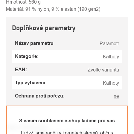
Hmotnost: 560 g
Materiál: 91 % nylon, 9 % elastan (190 g/m2)
Doplňkové parametry
Název parametru
Parametr
Kategorie
:
Kalhoty
EAN
:
Zvolte variantu
Typ vybavení
:
Kalhoty
Ochrana proti pořezu
:
ne
S vaším souhlasem e-shop ladíme pro vás
High-contrast mode
I když jsme raději v korunách stromů, občas