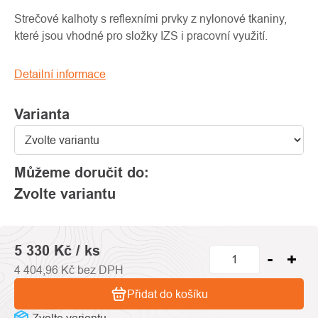
produktu
je
Strečové kalhoty s reflexními prvky z nylonové tkaniny,
0,0
které jsou vhodné pro složky IZS i pracovní využití.
z
5
Detailní informace
hvězdiček.
Varianta
Můžeme doručit do:
Zvolte variantu
5 330 Kč
/ ks
4 404,96 Kč bez DPH
Přidat do košíku