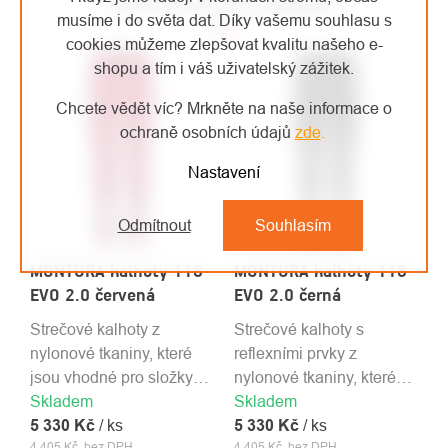
MOHLO BY VÁS ZAJÍMAT
musíme i do světa dat. Díky vašemu souhlasu s
cookies můžeme zlepšovat kvalitu našeho e-
shopu a tím i váš uživatelský zážitek.
Chcete vědět víc? Mrkněte na naše informace o
ochraně osobních údajů
zde
.
Nastavení
Odmítnout
Souhlasím
MONTURA kalhoty 118
MONTURA kalhoty 118
EVO 2.0 červená
EVO 2.0 černá
Strečové kalhoty z
Strečové kalhoty s
nylonové tkaniny, které
reflexními prvky z
jsou vhodné pro složky
nylonové tkaniny, které
Skladem
IZS i pracovní využití. S
Skladem
jsou vhodné pro složky
5 330 Kč
reflexními prvky.
/ ks
5 330 Kč
IZS i pracovní využití.
/ ks
4 405 Kč bez DPH
4 405 Kč bez DPH