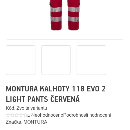
O
Kontakty
nás
MONTURA KALHOTY 118 EVO 2
LIGHT PANTS ČERVENÁ
Kód:
Zvolte variantu
Neohodnoceno
Podrobnosti hodnocení
Průměrné
Značka:
MONTURA
hodnocení