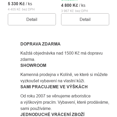
5 330 Kč
/ ks
4 800 Kč
vybavení.
/ ks
4 405 Kč bez DPH
3 967 Kč bez DPH
Detail
Detail
DOPRAVA ZDARMA
Každá objednávka nad 1500 Kč má dopravu
zdarma.
SHOWROOM
Kamenná prodejna v Kolíně, ve které si můžete
vyzkoušet vybavení na vlastní kůži.
SAMI PRACUJEME VE VÝŠKÁCH
Od roku 2007 se věnujeme arboristice
a výškovým pracím. Vybavení, které prodáváme,
sami používáme.
JEDNODUCHÉ VRÁCENÍ ZBOŽÍ