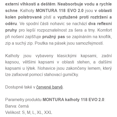
externí vlhkostí a deštěm
.
Neabsorbuje vodu a rychle
schne
. Kalhoty
MONTURA 118 EVO 2.0
jsou
v oblasti
kolen polstrované
plstí a
vyztužené proti roztržení a
oděru
. Ve spodní části nohavic se nachází
dva reflexní
pruhy
pro lepší rozpoznatelnost za šera a tmy. Komfort
při nošení zajišťuje
pružný pas
se zapínáním na knoflík,
zip a suchý zip. Poutka na pásek jsou samozřejmostí.
Kalhoty jsou vybaveny klasickými kapsami, zadní
kapsou, většími kapsami v oblasti stehen, a dalšími
kapsami u lýtek. Nohavice jsou zakončeny lemem, který
lze zafixovat pomocí stahovací gumičky.
Dostupné také v
červené barvě
.
Parametry produktu
MONTURA kalhoty 118 EVO 2.0
:
Barva: černá
Velikost: S, M, L, XL, XXL