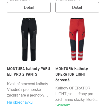
Detail
Detail
MONTURA kalhoty YARU
MONTURA kalhoty
ELI PRO 2 PANTS
OPERATOR LIGHT
červená
Kvalitní pracovní kalhoty.
Kalhoty OPERATOR
Vhodné i pro horské
LIGHT jsou určeny pro
záchranáře a jednotky
záchranné složky, které
IZS. Odolné a pohodlné.
Na objednávku
Skladem
vyžadují odolné a funkční