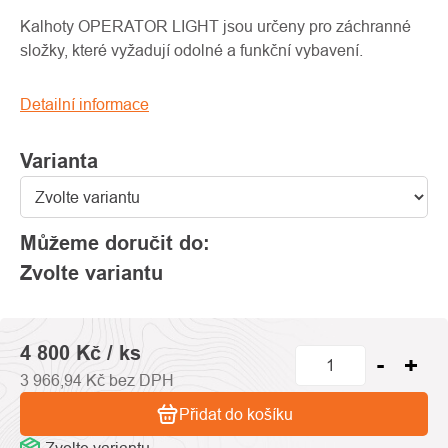
produktu
je
Kalhoty OPERATOR LIGHT jsou určeny pro záchranné
0,0
složky, které vyžadují odolné a funkční vybavení.
z
5
Detailní informace
hvězdiček.
Varianta
Můžeme doručit do:
Zvolte variantu
4 800 Kč
/ ks
3 966,94 Kč bez DPH
Přidat do košíku