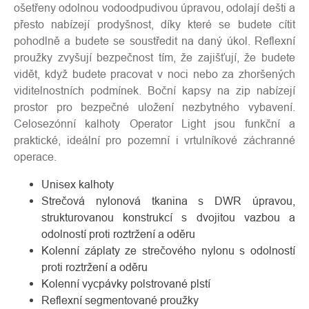
ošetřeny odolnou vodoodpudivou úpravou, odolají dešti a
přesto nabízejí prodyšnost, díky které se budete cítit
pohodlně a budete se soustředit na daný úkol. Reflexní
proužky zvyšují bezpečnost tím, že zajišťují, že budete
vidět, když budete pracovat v noci nebo za zhoršených
viditelnostních podmínek. Boční kapsy na zip nabízejí
prostor pro bezpečné uložení nezbytného vybavení.
Celosezónní kalhoty Operator Light jsou funkční a
praktické, ideální pro pozemní i vrtulníkové záchranné
operace.
Unisex kalhoty
Strečová nylonová tkanina s DWR úpravou,
strukturovanou konstrukcí s dvojitou vazbou a
odolností proti roztržení a oděru
Kolenní záplaty ze strečového nylonu s odolností
proti roztržení a oděru
Kolenní vycpávky polstrované plstí
Reflexní segmentované proužky