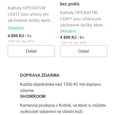
bez pruhů
Kalhoty OPERATOR
Kalhoty OPERATOR
LIGHT jsou určeny pro
LIGHT jsou určeny pro
záchranné složky, které
záchranné složky, které
vyžadují odolné a funkční
Skladem
Skladem
vyžadují odolné a funkční
vybavení.
4 800 Kč
/ ks
4 800 Kč
vybavení.
/ ks
3 967 Kč bez DPH
3 967 Kč bez DPH
Detail
Detail
DOPRAVA ZDARMA
Každá objednávka nad 1500 Kč má dopravu
zdarma.
SHOWROOM
Kamenná prodejna v Kolíně, ve které si můžete
vyzkoušet vybavení na vlastní kůži.