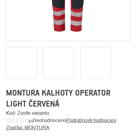
O
Kontakty
nás
MONTURA KALHOTY OPERATOR
LIGHT ČERVENÁ
Kód:
Zvolte variantu
Neohodnoceno
Podrobnosti hodnocení
Průměrné
Značka:
MONTURA
hodnocení