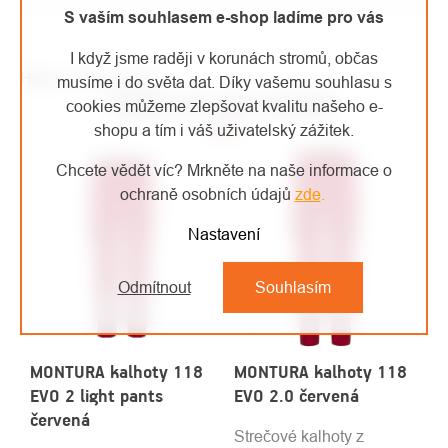
S vaším souhlasem e-shop ladíme pro vás
I když jsme raději v korunách stromů, občas
High-contrast mode
musíme i do světa dat. Díky vašemu souhlasu s
MOHLO BY VÁS ZAJÍMAT
cookies můžeme zlepšovat kvalitu našeho e-
shopu a tím i váš uživatelský zážitek.
Chcete vědět víc? Mrkněte na naše informace o
ochraně osobních údajů
zde
.
Nastavení
Odmítnout
Souhlasím
MONTURA kalhoty 118
MONTURA kalhoty 118
EVO 2 light pants
EVO 2.0 červená
červená
Strečové kalhoty z