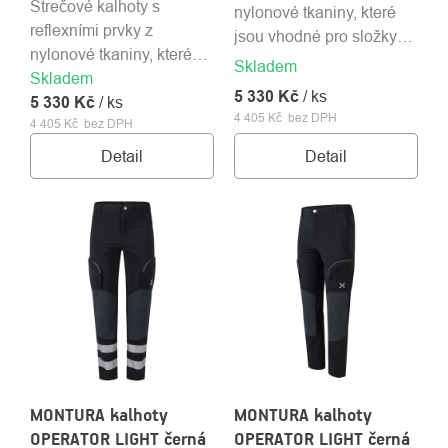
Strečové kalhoty s
nylonové tkaniny, které
reflexními prvky z
jsou vhodné pro složky
nylonové tkaniny, které
IZS i pracovní využití. S
Skladem
Skladem
jsou vhodné pro složky
reflexními prvky.
5 330 Kč
/ ks
5 330 Kč
IZS i pracovní využití.
/ ks
4 405 Kč bez DPH
4 405 Kč bez DPH
Detail
Detail
MONTURA kalhoty
MONTURA kalhoty
OPERATOR LIGHT černá
OPERATOR LIGHT černá