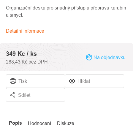
produktu
je
Organizační deska pro snadný přístup a přepravu karabin
0,0
a smycí.
z
5
Detailní informace
hvězdiček.
349 Kč
/ ks
Na objednávku
288,43 Kč bez DPH
Tisk
Hlídat
Sdílet
Popis
Hodnocení
Diskuze