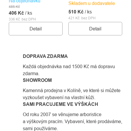
Na objednávku
Skladem u dodavatele
485 Kč
510 Kč
/ ks
406 Kč
/ ks
421 Kč bez DPH
336 Kč bez DPH
Detail
Detail
DOPRAVA ZDARMA
Každá objednávka nad 1500 Kč má dopravu
zdarma.
SHOWROOM
Kamenná prodejna v Kolíně, ve které si můžete
vyzkoušet vybavení na vlastní kůži.
SAMI PRACUJEME VE VÝŠKÁCH
Od roku 2007 se věnujeme arboristice
a výškovým pracím. Vybavení, které prodáváme,
sami používáme.