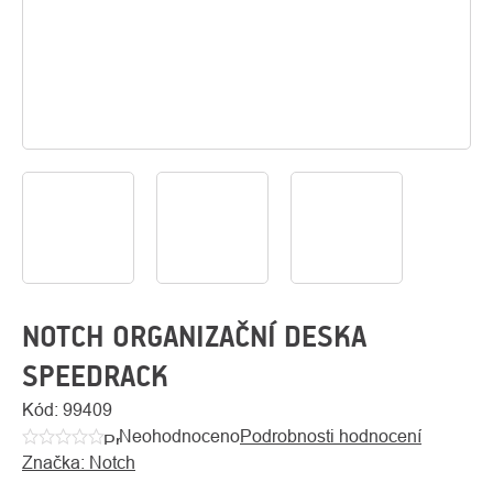
O
Kontakty
nás
NOTCH ORGANIZAČNÍ DESKA
SPEEDRACK
Kód:
99409
Neohodnoceno
Podrobnosti hodnocení
Průměrné
Značka:
Notch
hodnocení