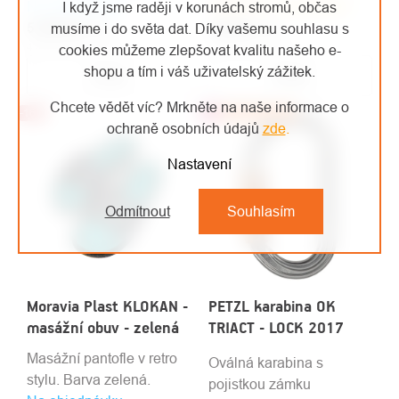
Na objednávku
lese a práce s motorovou
Skladem u dodavatele
566 • EN 795B
I když jsme raději v korunách stromů, občas
5 325 Kč
pilou.
/ ks
144 Kč
/ ks
musíme i do světa dat. Díky vašemu souhlasu s
4 401 Kč bez DPH
119 Kč bez DPH
cookies můžeme zlepšovat kvalitu našeho e-
shopu a tím i váš uživatelský zážitek.
Detail
Detail
Chcete vědět víc? Mrkněte na naše informace o
-16%
Top
Doporučujeme
ochraně osobních údajů
zde
.
Nastavení
Odmítnout
Souhlasím
Moravia Plast KLOKAN -
PETZL karabina OK
masážní obuv - zelená
TRIACT - LOCK 2017
Masážní pantofle v retro
Oválná karabina s
stylu. Barva zelená.
pojistkou zámku