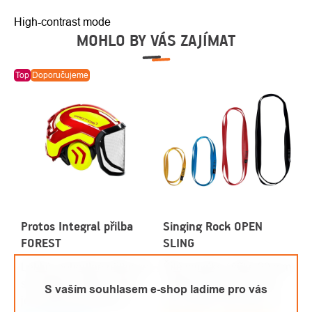
High-contrast mode
MOHLO BY VÁS ZAJÍMAT
Top
Doporučujeme
Protos Integral přilba
Singing Rock OPEN
FOREST
SLING
Lehká, pohodlná přilba se
Šitá smyčka / šířka 20 mm
sluchátky a štítem, která
/ délka 60, 80, 120, 150
S vaším souhlasem e-shop ladíme pro vás
je vhodná pro práce v
cm / 22 kN / EN 354 • EN