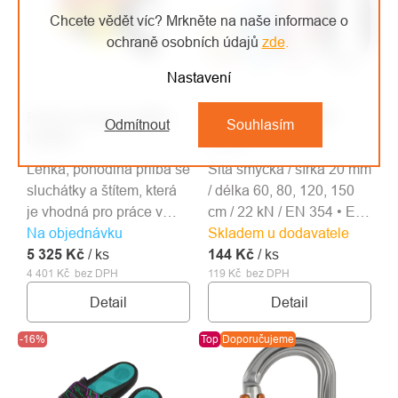
Chcete vědět víc? Mrkněte na naše informace o
ochraně osobních údajů
zde
.
Nastavení
Protos Integral přilba
Singing Rock OPEN
Odmítnout
Souhlasím
FOREST
SLING
Lehká, pohodlná přilba se
Šitá smyčka / šířka 20 mm
sluchátky a štítem, která
/ délka 60, 80, 120, 150
je vhodná pro práce v
cm / 22 kN / EN 354 • EN
Na objednávku
lese a práce s motorovou
Skladem u dodavatele
566 • EN 795B
5 325 Kč
pilou.
/ ks
144 Kč
/ ks
4 401 Kč bez DPH
119 Kč bez DPH
Detail
Detail
-16%
Top
Doporučujeme