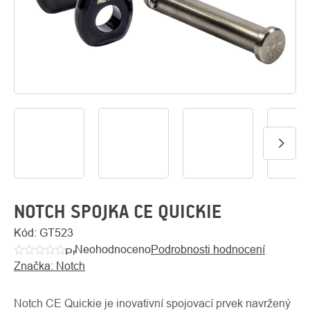
O
Kontakty
nás
NOTCH SPOJKA CE QUICKIE
Kód:
GT523
Neohodnoceno
Podrobnosti hodnocení
Průměrné
Značka:
Notch
hodnocení
produktu
je
Notch CE Quickie je inovativní spojovací prvek navržený