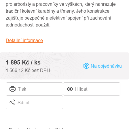
0,0
pro arboristy a pracovníky ve výškách, který nahrazuje
z
tradiční kotevní karabiny a třmeny. Jeho konstrukce
5
zajišťuje bezpečné a efektivní spojení při zachování
hvězdiček.
jednoduchosti použití.
Detailní informace
1 895 Kč
/ ks
Na objednávku
1 566,12 Kč bez DPH
Tisk
Hlídat
Sdílet