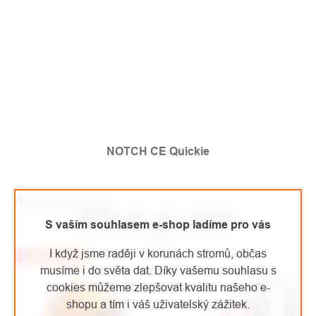
NOTCH CE Quickie
High-contrast mode
MOHLO BY VÁS ZAJÍMAT
S vaším souhlasem e-shop ladíme pro vás
I když jsme raději v korunách stromů, občas
Top
Doporučujeme
musíme i do světa dat. Díky vašemu souhlasu s
cookies můžeme zlepšovat kvalitu našeho e-
shopu a tím i váš uživatelský zážitek.