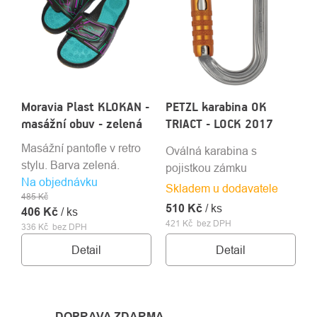
Moravia Plast KLOKAN -
PETZL karabina OK
masážní obuv - zelená
TRIACT - LOCK 2017
Masážní pantofle v retro
Oválná karabina s
stylu. Barva zelená.
pojistkou zámku
Na objednávku
Skladem u dodavatele
485 Kč
510 Kč
/ ks
406 Kč
/ ks
421 Kč bez DPH
336 Kč bez DPH
Detail
Detail
DOPRAVA ZDARMA